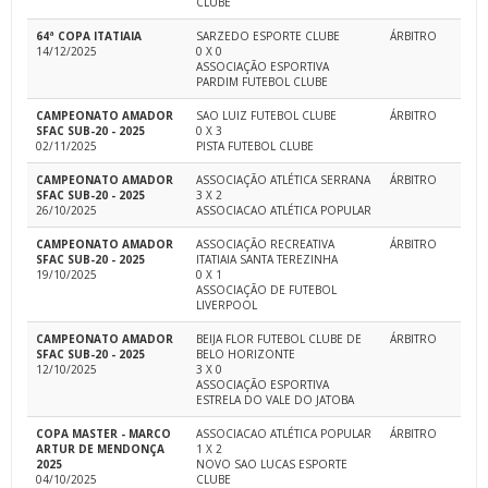
CLUBE
64ª COPA ITATIAIA
SARZEDO ESPORTE CLUBE
ÁRBITRO
14/12/2025
0 X 0
ASSOCIAÇÃO ESPORTIVA
PARDIM FUTEBOL CLUBE
CAMPEONATO AMADOR
SAO LUIZ FUTEBOL CLUBE
ÁRBITRO
SFAC SUB-20 - 2025
0 X 3
02/11/2025
PISTA FUTEBOL CLUBE
CAMPEONATO AMADOR
ASSOCIAÇÃO ATLÉTICA SERRANA
ÁRBITRO
SFAC SUB-20 - 2025
3 X 2
26/10/2025
ASSOCIACAO ATLÉTICA POPULAR
CAMPEONATO AMADOR
ASSOCIAÇÃO RECREATIVA
ÁRBITRO
SFAC SUB-20 - 2025
ITATIAIA SANTA TEREZINHA
19/10/2025
0 X 1
ASSOCIAÇÃO DE FUTEBOL
LIVERPOOL
CAMPEONATO AMADOR
BEIJA FLOR FUTEBOL CLUBE DE
ÁRBITRO
SFAC SUB-20 - 2025
BELO HORIZONTE
12/10/2025
3 X 0
ASSOCIAÇÃO ESPORTIVA
ESTRELA DO VALE DO JATOBA
COPA MASTER - MARCO
ASSOCIACAO ATLÉTICA POPULAR
ÁRBITRO
ARTUR DE MENDONÇA
1 X 2
2025
NOVO SAO LUCAS ESPORTE
04/10/2025
CLUBE