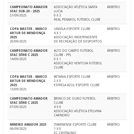
CAMPEONATO AMADOR
ASSOCIAÇÃO ATLÉTICA SANTA
ÁRBITRO
SFAC SUB-20 - 2025
LUCIA
21/09/2025
0 X 3
REAL PENAROL FUTEBOL CLUBE
COPA MASTER - MARCO
UNIVILA ESPORTE CLUBE
ÁRBITRO
ARTUR DE MENDONÇA
4 X 1
2025
ASSOCIAÇÃO INDEPENDENTE
20/09/2025
DE RECREAÇÃO DE DESPORTOS
CAMPEONATO AMADOR
ALTO DO CAMPO FUTEBOL
ÁRBITRO
SFAC SÉRIE C 2025
CLUBE - PPL
14/09/2025
0 X 1
ASSOCIAÇÃO VENTOSA FUTEBOL
CLUBE
COPA MASTER - MARCO
BETANIA ESPORTE CLUBE
ÁRBITRO
ARTUR DE MENDONÇA
2 X 0
2025
ESTRELA AZUL ESPORTE CLUBE
13/09/2025
CAMPEONATO AMADOR
BRINCO DE OURO FUTEBOL
ÁRBITRO
SFAC SÉRIE C 2025
CLUBE
07/09/2025
4 X 0
ASSOCIAÇÃO ATLÉTICA ETELVINA
CARNEIRO
MINEIRO AMADOR 2025
ITAMINENSE ESPORTE CLUBE
ÁRBITRO
06/09/2025
1 X 0
EC CRISTALINO