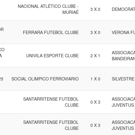
NACIONAL ATLÉTICO CLUBE -
3 X 0
DEMOCRAT
MURIAÉ
OR
FERRARA FUTEBOL CLUBE
3 X 0
VERONA F
CO
ASSOCIACA
A
UNIVILA ESPORTE CLUBE
2 X 1
BANDEIRA
25
SOCIAL OLIMPICO FERROVIARIO
1 X 0
SILVESTRE
SANTARRITENSE FUTEBOL
ASSOCIACA
0 X 3
CLUBE
JUVENTUS
SANTARRITENSE FUTEBOL
ASSOCIACA
0 X 3
CLUBE
JUVENTUS