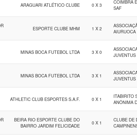
COIMBRA 
ARAGUARI ATLÉTICO CLUBE
0 X 3
SAF
OR
ASSOCIAÇÃ
ESPORTE CLUBE MHM
1 X 2
AIURUOCA
ASSOCIACA
MINAS BOCA FUTEBOL LTDA
3 X 0
JUVENTUS
ASSOCIACA
MINAS BOCA FUTEBOL LTDA
3 X 1
JUVENTUS
ITABIRITO
ATHLETIC CLUB ESPORTES S.A.F.
0 X 1
ANÔNIMA 
OR
BEIRA RIO ESPORTE CLUBE DO
CLUBE DE
0 X 1
BAIRRO JARDIM FELICIDADE
CAMPINEN