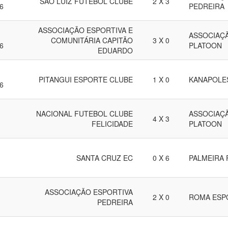
SAO LUIZ FUTEBOL CLUBE
2 X 3
6
PEDREIRA
ASSOCIAÇÃO ESPORTIVA E
ASSOCIAÇ
COMUNITÁRIA CAPITÃO
3 X 0
6
PLATOON
EDUARDO
PITANGUI ESPORTE CLUBE
1 X 0
KANAPOLE
6
NACIONAL FUTEBOL CLUBE
ASSOCIAÇ
4 X 3
FELICIDADE
PLATOON
SANTA CRUZ EC
0 X 6
PALMEIRA 
ASSOCIAÇÃO ESPORTIVA
2 X 0
ROMA ESP
PEDREIRA