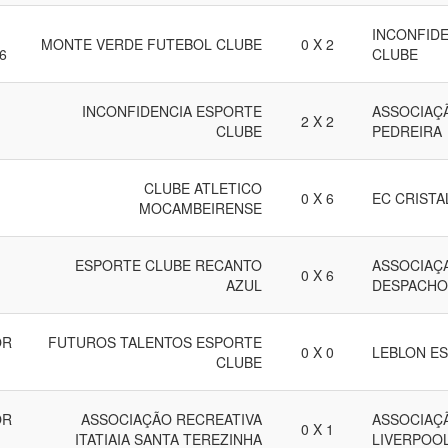
INCONFID
MONTE VERDE FUTEBOL CLUBE
0 X 2
6
CLUBE
INCONFIDENCIA ESPORTE
ASSOCIAÇ
2 X 2
CLUBE
PEDREIRA
CLUBE ATLETICO
0 X 6
EC CRISTA
MOCAMBEIRENSE
ESPORTE CLUBE RECANTO
ASSOCIAÇ
0 X 6
AZUL
DESPACHO
OR
FUTUROS TALENTOS ESPORTE
0 X 0
LEBLON E
CLUBE
OR
ASSOCIAÇÃO RECREATIVA
ASSOCIAÇ
0 X 1
ITATIAIA SANTA TEREZINHA
LIVERPOO