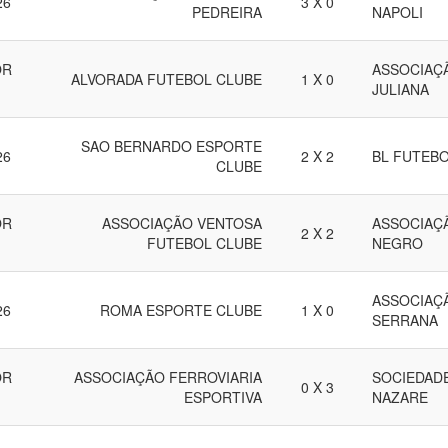
26
3 X 0
PEDREIRA
NAPOLI
OR
ASSOCIAÇ
ALVORADA FUTEBOL CLUBE
1 X 0
JULIANA
SAO BERNARDO ESPORTE
26
2 X 2
BL FUTEB
CLUBE
OR
ASSOCIAÇÃO VENTOSA
ASSOCIAÇÃ
2 X 2
FUTEBOL CLUBE
NEGRO
ASSOCIAÇ
26
ROMA ESPORTE CLUBE
1 X 0
SERRANA
OR
ASSOCIAÇÃO FERROVIARIA
SOCIEDAD
0 X 3
ESPORTIVA
NAZARE