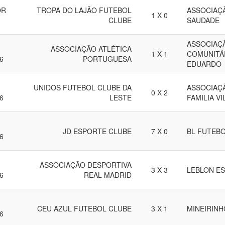
OR
TROPA DO LAJÃO FUTEBOL
ASSOCIAÇ
1 X 0
CLUBE
SAUDADE
ASSOCIAÇ
ASSOCIAÇÃO ATLÉTICA
1 X 1
COMUNITÁ
6
PORTUGUESA
EDUARDO
UNIDOS FUTEBOL CLUBE DA
ASSOCIAÇ
0 X 2
6
LESTE
FAMILIA V
JD ESPORTE CLUBE
7 X 0
BL FUTEB
6
ASSOCIAÇÃO DESPORTIVA
3 X 3
LEBLON E
6
REAL MADRID
CEU AZUL FUTEBOL CLUBE
3 X 1
MINEIRIN
6