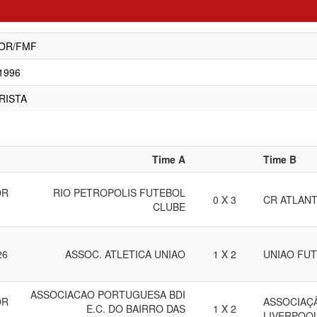
OR/FMF
/1996
RISTA
Time A
Time B
OR
RIO PETROPOLIS FUTEBOL
0 X 3
CR ATLANT
CLUBE
26
ASSOC. ATLETICA UNIAO
1 X 2
UNIAO FU
ASSOCIACAO PORTUGUESA BDI
OR
ASSOCIAÇ
E.C. DO BAIRRO DAS
1 X 2
LIVERPOO