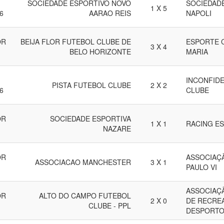
SOCIEDADE ESPORTIVO NOVO
SOCIEDAD
1 X 5
6
AARAO REIS
NAPOLI
OR
BEIJA FLOR FUTEBOL CLUBE DE
ESPORTE 
3 X 4
BELO HORIZONTE
MARIA
INCONFID
PISTA FUTEBOL CLUBE
2 X 2
6
CLUBE
OR
SOCIEDADE ESPORTIVA
1 X 1
RACING E
NAZARE
OR
ASSOCIAÇ
ASSOCIACAO MANCHESTER
3 X 1
PAULO VI
ASSOCIAÇ
OR
ALTO DO CAMPO FUTEBOL
2 X 0
DE RECRE
CLUBE - PPL
DESPORT