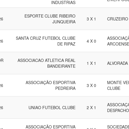
INDUSTRIAS
ESPORTE CLUBE RIBEIRO
26
3 X 1
CRUZEIRO
JUNQUEIRA
SANTA CRUZ FUTEBOL CLUBE
ASSOCIAÇ
26
4 X 0
DE RIPAZ
ARCOENS
OR
ASSOCIACAO ATLETICA REAL
1 X 1
ALVORADA
BANDEIRANTE
ASSOCIAÇÃO ESPORTIVA
MONTE VE
26
3 X 0
PEDREIRA
CLUBE
ASSOCIAÇ
26
UNIAO FUTEBOL CLUBE
2 X 1
DESPACHO
ASSOCIAÇÃO ESPORTIVA
SOCIEDAD