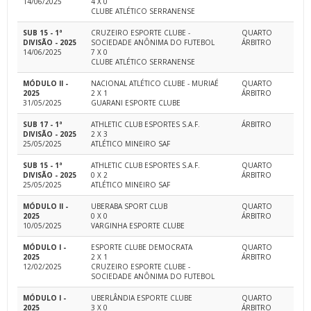
14/06/2025
4 X 0
CLUBE ATLÉTICO SERRANENSE
SUB 15 - 1ª
CRUZEIRO ESPORTE CLUBE -
QUARTO
DIVISÃO - 2025
SOCIEDADE ANÔNIMA DO FUTEBOL
ÁRBITRO
14/06/2025
7 X 0
CLUBE ATLÉTICO SERRANENSE
MÓDULO II -
NACIONAL ATLÉTICO CLUBE - MURIAÉ
QUARTO
2025
2 X 1
ÁRBITRO
31/05/2025
GUARANI ESPORTE CLUBE
SUB 17 - 1ª
ATHLETIC CLUB ESPORTES S.A.F.
ÁRBITRO
DIVISÃO - 2025
2 X 3
25/05/2025
ATLÉTICO MINEIRO SAF
SUB 15 - 1ª
ATHLETIC CLUB ESPORTES S.A.F.
QUARTO
DIVISÃO - 2025
0 X 2
ÁRBITRO
25/05/2025
ATLÉTICO MINEIRO SAF
MÓDULO II -
UBERABA SPORT CLUB
QUARTO
2025
0 X 0
ÁRBITRO
10/05/2025
VARGINHA ESPORTE CLUBE
MÓDULO I -
ESPORTE CLUBE DEMOCRATA
QUARTO
2025
2 X 1
ÁRBITRO
12/02/2025
CRUZEIRO ESPORTE CLUBE -
SOCIEDADE ANÔNIMA DO FUTEBOL
MÓDULO I -
UBERLÂNDIA ESPORTE CLUBE
QUARTO
2025
3 X 0
ÁRBITRO