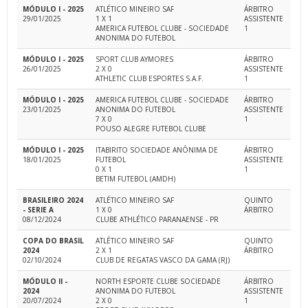
MÓDULO I - 2025
ATLÉTICO MINEIRO SAF
ÁRBITRO
29/01/2025
1 X 1
ASSISTENTE
AMERICA FUTEBOL CLUBE - SOCIEDADE
1
ANONIMA DO FUTEBOL
MÓDULO I - 2025
SPORT CLUB AYMORES
ÁRBITRO
26/01/2025
2 X 0
ASSISTENTE
ATHLETIC CLUB ESPORTES S.A.F.
1
MÓDULO I - 2025
AMERICA FUTEBOL CLUBE - SOCIEDADE
ÁRBITRO
23/01/2025
ANONIMA DO FUTEBOL
ASSISTENTE
7 X 0
1
POUSO ALEGRE FUTEBOL CLUBE
MÓDULO I - 2025
ITABIRITO SOCIEDADE ANÔNIMA DE
ÁRBITRO
18/01/2025
FUTEBOL
ASSISTENTE
0 X 1
1
BETIM FUTEBOL (AMDH)
BRASILEIRO 2024
ATLÉTICO MINEIRO SAF
QUINTO
- SERIE A
1 X 0
ÁRBITRO
08/12/2024
CLUBE ATHLÉTICO PARANAENSE - PR
COPA DO BRASIL
ATLÉTICO MINEIRO SAF
QUINTO
2024
2 X 1
ÁRBITRO
02/10/2024
CLUB DE REGATAS VASCO DA GAMA (RJ)
MÓDULO II -
NORTH ESPORTE CLUBE SOCIEDADE
ÁRBITRO
2024
ANONIMA DO FUTEBOL
ASSISTENTE
20/07/2024
2 X 0
1