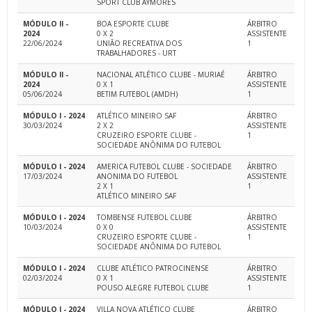
SPORT CLUB AYMORES
MÓDULO II -
BOA ESPORTE CLUBE
ÁRBITRO
2024
0 X 2
ASSISTENTE
22/06/2024
UNIÃO RECREATIVA DOS
1
TRABALHADORES - URT
MÓDULO II -
NACIONAL ATLÉTICO CLUBE - MURIAÉ
ÁRBITRO
2024
0 X 1
ASSISTENTE
05/06/2024
BETIM FUTEBOL (AMDH)
1
MÓDULO I - 2024
ATLÉTICO MINEIRO SAF
ÁRBITRO
30/03/2024
2 X 2
ASSISTENTE
CRUZEIRO ESPORTE CLUBE -
1
SOCIEDADE ANÔNIMA DO FUTEBOL
MÓDULO I - 2024
AMERICA FUTEBOL CLUBE - SOCIEDADE
ÁRBITRO
17/03/2024
ANONIMA DO FUTEBOL
ASSISTENTE
2 X 1
1
ATLÉTICO MINEIRO SAF
MÓDULO I - 2024
TOMBENSE FUTEBOL CLUBE
ÁRBITRO
10/03/2024
0 X 0
ASSISTENTE
CRUZEIRO ESPORTE CLUBE -
1
SOCIEDADE ANÔNIMA DO FUTEBOL
MÓDULO I - 2024
CLUBE ATLÉTICO PATROCINENSE
ÁRBITRO
02/03/2024
0 X 1
ASSISTENTE
POUSO ALEGRE FUTEBOL CLUBE
1
MÓDULO I - 2024
VILLA NOVA ATLÉTICO CLUBE
ÁRBITRO