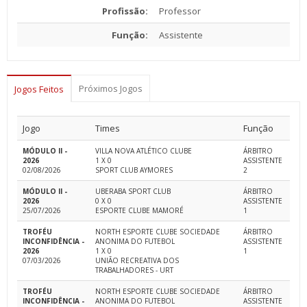
Profissão:
Professor
Função:
Assistente
Próximos Jogos
Jogos Feitos
Jogo
Times
Função
MÓDULO II -
VILLA NOVA ATLÉTICO CLUBE
ÁRBITRO
2026
1 X 0
ASSISTENTE
02/08/2026
SPORT CLUB AYMORES
2
MÓDULO II -
UBERABA SPORT CLUB
ÁRBITRO
2026
0 X 0
ASSISTENTE
25/07/2026
ESPORTE CLUBE MAMORÉ
1
TROFÉU
NORTH ESPORTE CLUBE SOCIEDADE
ÁRBITRO
INCONFIDÊNCIA -
ANONIMA DO FUTEBOL
ASSISTENTE
2026
1 X 0
1
07/03/2026
UNIÃO RECREATIVA DOS
TRABALHADORES - URT
TROFÉU
NORTH ESPORTE CLUBE SOCIEDADE
ÁRBITRO
INCONFIDÊNCIA -
ANONIMA DO FUTEBOL
ASSISTENTE