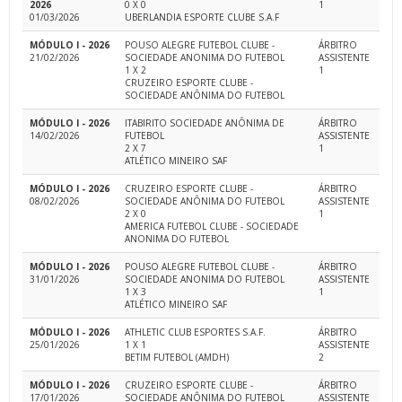
2026
0 X 0
1
01/03/2026
UBERLANDIA ESPORTE CLUBE S.A.F
MÓDULO I - 2026
POUSO ALEGRE FUTEBOL CLUBE -
ÁRBITRO
21/02/2026
SOCIEDADE ANONIMA DO FUTEBOL
ASSISTENTE
1 X 2
1
CRUZEIRO ESPORTE CLUBE -
SOCIEDADE ANÔNIMA DO FUTEBOL
MÓDULO I - 2026
ITABIRITO SOCIEDADE ANÔNIMA DE
ÁRBITRO
14/02/2026
FUTEBOL
ASSISTENTE
2 X 7
1
ATLÉTICO MINEIRO SAF
MÓDULO I - 2026
CRUZEIRO ESPORTE CLUBE -
ÁRBITRO
08/02/2026
SOCIEDADE ANÔNIMA DO FUTEBOL
ASSISTENTE
2 X 0
1
AMERICA FUTEBOL CLUBE - SOCIEDADE
ANONIMA DO FUTEBOL
MÓDULO I - 2026
POUSO ALEGRE FUTEBOL CLUBE -
ÁRBITRO
31/01/2026
SOCIEDADE ANONIMA DO FUTEBOL
ASSISTENTE
1 X 3
1
ATLÉTICO MINEIRO SAF
MÓDULO I - 2026
ATHLETIC CLUB ESPORTES S.A.F.
ÁRBITRO
25/01/2026
1 X 1
ASSISTENTE
BETIM FUTEBOL (AMDH)
2
MÓDULO I - 2026
CRUZEIRO ESPORTE CLUBE -
ÁRBITRO
17/01/2026
SOCIEDADE ANÔNIMA DO FUTEBOL
ASSISTENTE