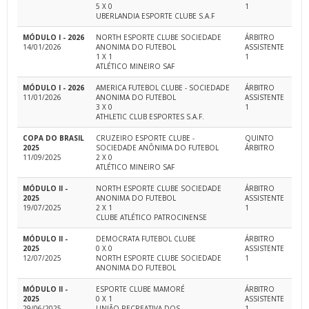
5 X 0
1
UBERLANDIA ESPORTE CLUBE S.A.F
MÓDULO I - 2026
NORTH ESPORTE CLUBE SOCIEDADE
ÁRBITRO
14/01/2026
ANONIMA DO FUTEBOL
ASSISTENTE
1 X 1
1
ATLÉTICO MINEIRO SAF
MÓDULO I - 2026
AMERICA FUTEBOL CLUBE - SOCIEDADE
ÁRBITRO
11/01/2026
ANONIMA DO FUTEBOL
ASSISTENTE
3 X 0
1
ATHLETIC CLUB ESPORTES S.A.F.
COPA DO BRASIL
CRUZEIRO ESPORTE CLUBE -
QUINTO
2025
SOCIEDADE ANÔNIMA DO FUTEBOL
ÁRBITRO
11/09/2025
2 X 0
ATLÉTICO MINEIRO SAF
MÓDULO II -
NORTH ESPORTE CLUBE SOCIEDADE
ÁRBITRO
2025
ANONIMA DO FUTEBOL
ASSISTENTE
19/07/2025
2 X 1
1
CLUBE ATLÉTICO PATROCINENSE
MÓDULO II -
DEMOCRATA FUTEBOL CLUBE
ÁRBITRO
2025
0 X 0
ASSISTENTE
12/07/2025
NORTH ESPORTE CLUBE SOCIEDADE
1
ANONIMA DO FUTEBOL
MÓDULO II -
ESPORTE CLUBE MAMORÉ
ÁRBITRO
2025
0 X 1
ASSISTENTE
29/06/2025
UNIÃO RECREATIVA DOS
1