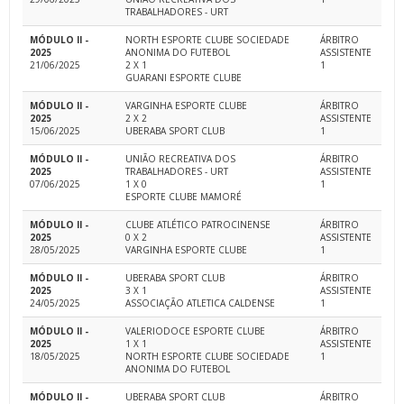
TRABALHADORES - URT
MÓDULO II -
NORTH ESPORTE CLUBE SOCIEDADE
ÁRBITRO
2025
ANONIMA DO FUTEBOL
ASSISTENTE
21/06/2025
2 X 1
1
GUARANI ESPORTE CLUBE
MÓDULO II -
VARGINHA ESPORTE CLUBE
ÁRBITRO
2025
2 X 2
ASSISTENTE
15/06/2025
UBERABA SPORT CLUB
1
MÓDULO II -
UNIÃO RECREATIVA DOS
ÁRBITRO
2025
TRABALHADORES - URT
ASSISTENTE
07/06/2025
1 X 0
1
ESPORTE CLUBE MAMORÉ
MÓDULO II -
CLUBE ATLÉTICO PATROCINENSE
ÁRBITRO
2025
0 X 2
ASSISTENTE
28/05/2025
VARGINHA ESPORTE CLUBE
1
MÓDULO II -
UBERABA SPORT CLUB
ÁRBITRO
2025
3 X 1
ASSISTENTE
24/05/2025
ASSOCIAÇÃO ATLETICA CALDENSE
1
MÓDULO II -
VALERIODOCE ESPORTE CLUBE
ÁRBITRO
2025
1 X 1
ASSISTENTE
18/05/2025
NORTH ESPORTE CLUBE SOCIEDADE
1
ANONIMA DO FUTEBOL
MÓDULO II -
UBERABA SPORT CLUB
ÁRBITRO