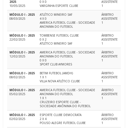
2025
0 X 0
ASSISTENTE
10/05/2025
VARGINHA ESPORTE CLUBE
1
MÓDULO I - 2025
ATLÉTICO MINEIRO SAF
ÁRBITRO
08/03/2025
4 X 0
ASSISTENTE
AMERICA FUTEBOL CLUBE - SOCIEDADE
1
ANONIMA DO FUTEBOL
MÓDULO I - 2025
TOMBENSE FUTEBOL CLUBE
ÁRBITRO
22/02/2025
0 X 2
ASSISTENTE
ATLÉTICO MINEIRO SAF
1
MÓDULO I - 2025
AMERICA FUTEBOL CLUBE - SOCIEDADE
ÁRBITRO
12/02/2025
ANONIMA DO FUTEBOL
ASSISTENTE
0 X 0
1
SPORT CLUB AYMORES
MÓDULO I - 2025
BETIM FUTEBOL (AMDH)
ÁRBITRO
08/02/2025
1 X 1
ASSISTENTE
VILLA NOVA ATLÉTICO CLUBE
1
MÓDULO I - 2025
AMERICA FUTEBOL CLUBE - SOCIEDADE
ÁRBITRO
05/02/2025
ANONIMA DO FUTEBOL
ASSISTENTE
1 X 1
1
CRUZEIRO ESPORTE CLUBE -
SOCIEDADE ANÔNIMA DO FUTEBOL
MÓDULO I - 2025
ESPORTE CLUBE DEMOCRATA
ÁRBITRO
02/02/2025
2 X 4
ASSISTENTE
POUSO ALEGRE FUTEBOL CLUBE
1