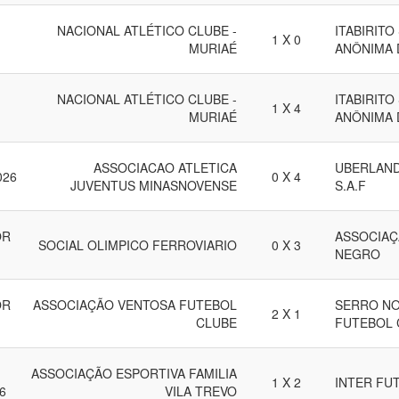
NACIONAL ATLÉTICO CLUBE -
ITABIRITO
1 X 0
MURIAÉ
ANÔNIMA 
NACIONAL ATLÉTICO CLUBE -
ITABIRITO
1 X 4
MURIAÉ
ANÔNIMA 
ASSOCIACAO ATLETICA
UBERLAND
026
0 X 4
JUVENTUS MINASNOVENSE
S.A.F
OR
ASSOCIAÇ
SOCIAL OLIMPICO FERROVIARIO
0 X 3
NEGRO
OR
ASSOCIAÇÃO VENTOSA FUTEBOL
SERRO NO
2 X 1
CLUBE
FUTEBOL 
ASSOCIAÇÃO ESPORTIVA FAMILIA
1 X 2
INTER FU
6
VILA TREVO