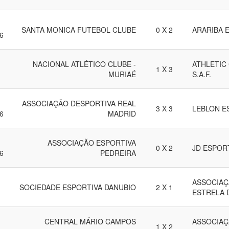
SANTA MONICA FUTEBOL CLUBE
0 X 2
ARARIBA 
6
NACIONAL ATLÉTICO CLUBE -
ATHLETIC
1 X 3
MURIAÉ
S.A.F.
ASSOCIAÇÃO DESPORTIVA REAL
3 X 3
LEBLON E
6
MADRID
ASSOCIAÇÃO ESPORTIVA
0 X 2
JD ESPOR
6
PEDREIRA
ASSOCIAÇ
SOCIEDADE ESPORTIVA DANUBIO
2 X 1
ESTRELA 
CENTRAL MÁRIO CAMPOS
ASSOCIAÇ
1 X 2