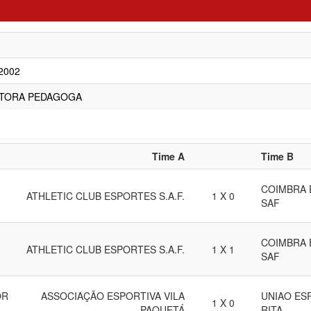
/2002
ETORA PEDAGOGA
Time A
Time B
COIMBRA 
ATHLETIC CLUB ESPORTES S.A.F.
1 X 0
SAF
COIMBRA 
ATHLETIC CLUB ESPORTES S.A.F.
1 X 1
SAF
OR
ASSOCIAÇÃO ESPORTIVA VILA
UNIAO ES
1 X 0
PAQUETÁ
RITA