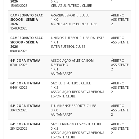
2026
6 X 3
1
15/03/2026
CEU AZUL FUTEBOL CLUBE
CAMPEONATO SFAC
ARARIBA ESPORTE CLUBE
ÁRBITRO
SICOOB - SÉRIE A
1 X 0
ASSISTENTE
2026
MONTE AZUL ESPORTE CLUBE
2
15/03/2026
CAMPEONATO SFAC
UNIDOS FUTEBOL CLUBE DA LESTE
ÁRBITRO
SICOOB - SÉRIE A
1 X 1
ASSISTENTE
2026
INTER FUTEBOL CLUBE
1
08/03/2026
64ª COPA ITATIAIA
ASSOCIAÇAO ATLETICA BOM
ÁRBITRO
07/01/2026
DESPACHO
ASSISTENTE
1 X 1
2
AA ITAMARATY
64ª COPA ITATIAIA
SAO LUIZ FUTEBOL CLUBE
ÁRBITRO
04/01/2026
1 X 2
ASSISTENTE
ASSOCIAÇÃO RECREATIVA VERONA
2
ESPORTE CLUBE
64ª COPA ITATIAIA
FLUMINENSE ESPORTE CLUBE
ÁRBITRO
30/12/2025
0 X 0
ASSISTENTE
AA ITAMARATY
2
64ª COPA ITATIAIA
SAO BERNARDO ESPORTE CLUBE
ÁRBITRO
28/12/2025
0 X 2
ASSISTENTE
ASSOCIAÇÃO RECREATIVA VERONA
2
ESPORTE CLUBE