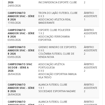
2026
INCONFIDENCIA ESPORTE CLUBE
2
24/05/2026
CAMPEONATO
TROPA DO LAJÃO FUTEBOL CLUBE
ÁRBITRO
AMADOR SFAC - SÉRIE
0 X 3
ASSISTENTE
B 2026
ASSOCIACAO ATLETICA REAL
1
17/05/2026
BANDEIRANTE
CAMPEONATO
ESPORTE CLUBE POLIESTER
ÁRBITRO
AMADOR SFAC - SÉRIE
1 X 2
ASSISTENTE
B 2026
ASSOCIAÇÃO FERROVIARIA
1
03/05/2026
ESPORTIVA
CAMPEONATO
GREMIO MINEIRO DE ESPORTES
ÁRBITRO
AMADOR SFAC - SÉRIE
0 X 0
ASSISTENTE
B 2026
COLÔMBIA FUTEBOL CLUBE DE
2
03/05/2026
VENDA NOVA
CAMPEONATO SFAC
ASSOCIAÇÃO ATLÉTICA
ÁRBITRO
SICOOB - SÉRIE A
PORTUGUESA
ASSISTENTE
2026
0 X 0
2
26/04/2026
ASSOCIAÇÃO ESPORTIVA FAMILIA
VILA TREVO
CAMPEONATO
ALIANCA FUTEBOL CLUBE
ÁRBITRO
AMADOR SFAC - SÉRIE
1 X 1
ASSISTENTE
B 2026
SOCIEDADE ESPORTIVA NAZARE
2
26/04/2026
CAMPEONATO
ALIANCA FUTEBOL CLUBE
ÁRBITRO