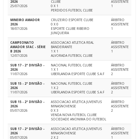
2026
CLUBE
ASSISTENTE
25/07/2026
0 X 1
1
PERDIDOS FUTEBOL CLUBE
MINEIRO AMADOR
CRUZEIRO ESPORTE CLUBE
ÁRBITRO
2026
0 X 0
ASSISTENTE
18/07/2026
ESPORTE CLUBE RIBEIRO
1
JUNQUEIRA
CAMPEONATO
ASSOCIACAO ATLETICA REAL
ÁRBITRO
AMADOR SFAC - SÉRIE
BANDEIRANTE
ASSISTENTE
B 2026
1 X 1
1
12/07/2026
ALVORADA FUTEBOL CLUBE
SUB 17 - 2ª DIVISÃO -
NACIONAL FUTEBOL CLUBE
ÁRBITRO
2026
1 X 1
ASSISTENTE
11/07/2026
UBERLANDIA ESPORTE CLUBE S.A.F
2
SUB 15 - 2ª DIVISÃO -
NACIONAL FUTEBOL CLUBE
ÁRBITRO
2026
1 X 2
ASSISTENTE
11/07/2026
UBERLANDIA ESPORTE CLUBE S.A.F
2
SUB 15 - 2ª DIVISÃO -
ASSOCIACAO ATLETICA JUVENTUS
ÁRBITRO
2026
MINASNOVENSE
ASSISTENTE
05/07/2026
0 X 3
2
VENDA NOVA FUTEBOL CLUBE
SOCIEDADE ANONIMA DO FUTEBOL
SUB 17 - 2ª DIVISÃO -
ASSOCIACAO ATLETICA JUVENTUS
ÁRBITRO
2026
MINASNOVENSE
ASSISTENTE
05/07/2026
2 X 2
1