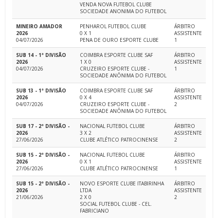
VENDA NOVA FUTEBOL CLUBE
SOCIEDADE ANONIMA DO FUTEBOL
MINEIRO AMADOR
PENHAROL FUTEBOL CLUBE
ÁRBITRO
2026
0 X 1
ASSISTENTE
04/07/2026
PENA DE OURO ESPORTE CLUBE
1
SUB 14 - 1ª DIVISÃO
COIMBRA ESPORTE CLUBE SAF
ÁRBITRO
2026
1 X 0
ASSISTENTE
04/07/2026
CRUZEIRO ESPORTE CLUBE -
1
SOCIEDADE ANÔNIMA DO FUTEBOL
SUB 13 - 1ª DIVISÃO
COIMBRA ESPORTE CLUBE SAF
ÁRBITRO
2026
0 X 4
ASSISTENTE
04/07/2026
CRUZEIRO ESPORTE CLUBE -
2
SOCIEDADE ANÔNIMA DO FUTEBOL
SUB 17 - 2ª DIVISÃO -
NACIONAL FUTEBOL CLUBE
ÁRBITRO
2026
3 X 2
ASSISTENTE
27/06/2026
CLUBE ATLÉTICO PATROCINENSE
2
SUB 15 - 2ª DIVISÃO -
NACIONAL FUTEBOL CLUBE
ÁRBITRO
2026
0 X 1
ASSISTENTE
27/06/2026
CLUBE ATLÉTICO PATROCINENSE
1
SUB 15 - 2ª DIVISÃO -
NOVO ESPORTE CLUBE ITABIRINHA
ÁRBITRO
2026
LTDA
ASSISTENTE
21/06/2026
2 X 0
2
SOCIAL FUTEBOL CLUBE - CEL.
FABRICIANO