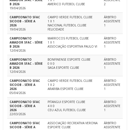
AMADOR SFAC - SÉRIE
1 X 1
ASSISTENTE
B 2026
AMERICO FUTEBOL CLUBE
2
19/04/2026
CAMPEONATO SFAC
CAMPO VERDE FUTEBOL CLUBE
ÁRBITRO
SICOOB - SÉRIE A
1 X 1
ASSISTENTE
2026
NACIONAL FUTEBOL CLUBE
1
19/04/2026
FELICIDADE
CAMPEONATO
MARROCOS FUTEBOL CLUBE
ÁRBITRO
AMADOR SFAC - SÉRIE
1 X 1
ASSISTENTE
B 2026
ASSOCIAÇÃO ESPORTIVA PAULO VI
1
12/04/2026
CAMPEONATO
BONFINENSE ESPORTE CLUBE
ÁRBITRO
AMADOR SFAC - SÉRIE
0 X 0
ASSISTENTE
B 2026
SAGA ESPORTE CLUBE
1
12/04/2026
CAMPEONATO SFAC
CAMPO VERDE FUTEBOL CLUBE
ÁRBITRO
SICOOB - SÉRIE A
1 X 2
ASSISTENTE
2026
ARARIBA ESPORTE CLUBE
1
05/04/2026
CAMPEONATO SFAC
PITANGUI ESPORTE CLUBE
ÁRBITRO
SICOOB - SÉRIE A
4 X 0
ASSISTENTE
2026
CEU AZUL FUTEBOL CLUBE
1
22/03/2026
CAMPEONATO SFAC
ASSOCIAÇÃO RECREATIVA VERONA
ÁRBITRO
SICOOB - SÉRIE A
ESPORTE CLUBE
ASSISTENTE