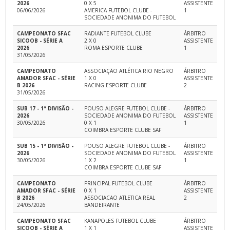
2026
0 X 5
ASSISTENTE
06/06/2026
AMERICA FUTEBOL CLUBE -
1
SOCIEDADE ANONIMA DO FUTEBOL
CAMPEONATO SFAC
RADIANTE FUTEBOL CLUBE
ÁRBITRO
SICOOB - SÉRIE A
2 X 0
ASSISTENTE
2026
ROMA ESPORTE CLUBE
1
31/05/2026
CAMPEONATO
ASSOCIAÇÃO ATLÉTICA RIO NEGRO
ÁRBITRO
AMADOR SFAC - SÉRIE
1 X 0
ASSISTENTE
B 2026
RACING ESPORTE CLUBE
2
31/05/2026
SUB 17 - 1ª DIVISÃO -
POUSO ALEGRE FUTEBOL CLUBE -
ÁRBITRO
2026
SOCIEDADE ANONIMA DO FUTEBOL
ASSISTENTE
30/05/2026
0 X 1
1
COIMBRA ESPORTE CLUBE SAF
SUB 15 - 1ª DIVISÃO -
POUSO ALEGRE FUTEBOL CLUBE -
ÁRBITRO
2026
SOCIEDADE ANONIMA DO FUTEBOL
ASSISTENTE
30/05/2026
1 X 2
1
COIMBRA ESPORTE CLUBE SAF
CAMPEONATO
PRINCIPAL FUTEBOL CLUBE
ÁRBITRO
AMADOR SFAC - SÉRIE
0 X 1
ASSISTENTE
B 2026
ASSOCIACAO ATLETICA REAL
2
24/05/2026
BANDEIRANTE
CAMPEONATO SFAC
KANAPOLES FUTEBOL CLUBE
ÁRBITRO
SICOOB - SÉRIE A
1 X 1
ASSISTENTE