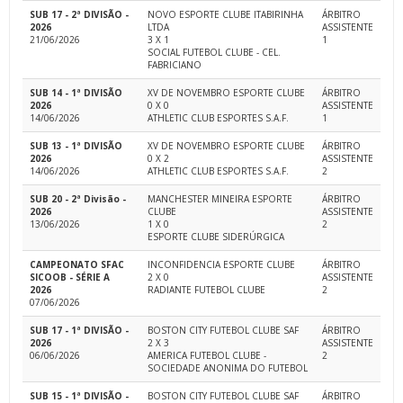
SUB 17 - 2ª DIVISÃO -
NOVO ESPORTE CLUBE ITABIRINHA
ÁRBITRO
2026
LTDA
ASSISTENTE
21/06/2026
3 X 1
1
SOCIAL FUTEBOL CLUBE - CEL.
FABRICIANO
SUB 14 - 1ª DIVISÃO
XV DE NOVEMBRO ESPORTE CLUBE
ÁRBITRO
2026
0 X 0
ASSISTENTE
14/06/2026
ATHLETIC CLUB ESPORTES S.A.F.
1
SUB 13 - 1ª DIVISÃO
XV DE NOVEMBRO ESPORTE CLUBE
ÁRBITRO
2026
0 X 2
ASSISTENTE
14/06/2026
ATHLETIC CLUB ESPORTES S.A.F.
2
SUB 20 - 2ª Divisão -
MANCHESTER MINEIRA ESPORTE
ÁRBITRO
2026
CLUBE
ASSISTENTE
13/06/2026
1 X 0
2
ESPORTE CLUBE SIDERÚRGICA
CAMPEONATO SFAC
INCONFIDENCIA ESPORTE CLUBE
ÁRBITRO
SICOOB - SÉRIE A
2 X 0
ASSISTENTE
2026
RADIANTE FUTEBOL CLUBE
2
07/06/2026
SUB 17 - 1ª DIVISÃO -
BOSTON CITY FUTEBOL CLUBE SAF
ÁRBITRO
2026
2 X 3
ASSISTENTE
06/06/2026
AMERICA FUTEBOL CLUBE -
2
SOCIEDADE ANONIMA DO FUTEBOL
SUB 15 - 1ª DIVISÃO -
BOSTON CITY FUTEBOL CLUBE SAF
ÁRBITRO