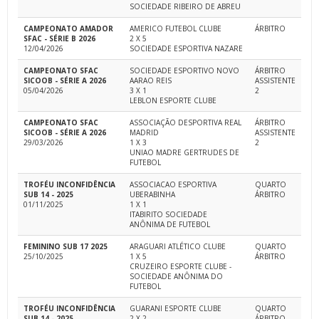
SOCIEDADE RIBEIRO DE ABREU
CAMPEONATO AMADOR
AMERICO FUTEBOL CLUBE
ÁRBITRO
SFAC - SÉRIE B 2026
2 X 5
12/04/2026
SOCIEDADE ESPORTIVA NAZARE
CAMPEONATO SFAC
SOCIEDADE ESPORTIVO NOVO
ÁRBITRO
SICOOB - SÉRIE A 2026
AARAO REIS
ASSISTENTE
05/04/2026
3 X 1
2
LEBLON ESPORTE CLUBE
CAMPEONATO SFAC
ASSOCIAÇÃO DESPORTIVA REAL
ÁRBITRO
SICOOB - SÉRIE A 2026
MADRID
ASSISTENTE
29/03/2026
1 X 3
2
UNIAO MADRE GERTRUDES DE
FUTEBOL
TROFÉU INCONFIDÊNCIA
ASSOCIACAO ESPORTIVA
QUARTO
SUB 14 - 2025
UBERABINHA
ÁRBITRO
01/11/2025
1 X 1
ITABIRITO SOCIEDADE
ANÔNIMA DE FUTEBOL
FEMININO SUB 17 2025
ARAGUARI ATLÉTICO CLUBE
QUARTO
25/10/2025
1 X 5
ÁRBITRO
CRUZEIRO ESPORTE CLUBE -
SOCIEDADE ANÔNIMA DO
FUTEBOL
TROFÉU INCONFIDÊNCIA
GUARANI ESPORTE CLUBE
QUARTO
SUB 14 - 2025
2 X 2
ÁRBITRO