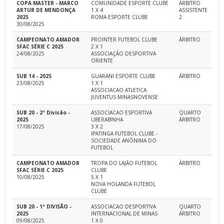
COPA MASTER - MARCO
COMUNIDADE ESPORTE CLUBE
ÁRBITRO
ARTUR DE MENDONÇA
1 X 4
ASSISTENTE
2025
ROMA ESPORTE CLUBE
2
30/08/2025
CAMPEONATO AMADOR
PROINTER FUTEBOL CLUBE
ÁRBITRO
SFAC SÉRIE C 2025
2 X 1
24/08/2025
ASSOCIAÇÃO DESPORTIVA
ORIENTE
SUB 14 - 2025
GUARANI ESPORTE CLUBE
ÁRBITRO
23/08/2025
1 X 1
ASSOCIACAO ATLETICA
JUVENTUS MINASNOVENSE
SUB 20 - 2ª Divisão -
ASSOCIACAO ESPORTIVA
QUARTO
2025
UBERABINHA
ÁRBITRO
17/08/2025
3 X 2
IPATINGA FUTEBOL CLUBE -
SOCIEDADE ANÔNIMA DO
FUTEBOL
CAMPEONATO AMADOR
TROPA DO LAJÃO FUTEBOL
ÁRBITRO
SFAC SÉRIE C 2025
CLUBE
10/08/2025
5 X 1
NOVA HOLANDA FUTEBOL
CLUBE
SUB 20 - 1ª DIVISÃO -
ASSOCIACAO DESPORTIVA
QUARTO
2025
INTERNACIONAL DE MINAS
ÁRBITRO
09/08/2025
1 X 0