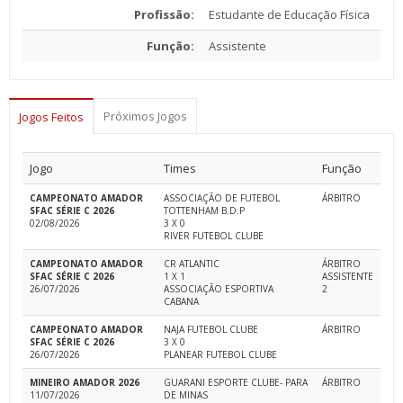
Profissão:
Estudante de Educação Física
Função:
Assistente
Próximos Jogos
Jogos Feitos
Jogo
Times
Função
CAMPEONATO AMADOR
ASSOCIAÇÃO DE FUTEBOL
ÁRBITRO
SFAC SÉRIE C 2026
TOTTENHAM B.D.P
02/08/2026
3 X 0
RIVER FUTEBOL CLUBE
CAMPEONATO AMADOR
CR ATLANTIC
ÁRBITRO
SFAC SÉRIE C 2026
1 X 1
ASSISTENTE
26/07/2026
ASSOCIAÇÃO ESPORTIVA
2
CABANA
CAMPEONATO AMADOR
NAJA FUTEBOL CLUBE
ÁRBITRO
SFAC SÉRIE C 2026
3 X 0
26/07/2026
PLANEAR FUTEBOL CLUBE
MINEIRO AMADOR 2026
GUARANI ESPORTE CLUBE- PARA
ÁRBITRO
11/07/2026
DE MINAS