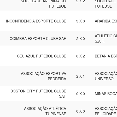
SOCIEDADE ANONIMA DO
2 X 2
SOCIEDADE
FUTEBOL
FUTEBOL
INCONFIDENCIA ESPORTE CLUBE
3 X 0
ARARIBA E
ATHLETIC C
COIMBRA ESPORTE CLUBE SAF
2 X 0
S.A.F.
CEU AZUL FUTEBOL CLUBE
0 X 2
BETANIA ES
ASSOCIAÇÃO ESPORTIVA
ASSOCIAÇÃ
2 X 1
PEDREIRA
UNIVERSO
BOSTON CITY FUTEBOL CLUBE
0 X 0
MINAS BOCA
SAF
ASSOCIAÇÃO ATLÉTICA
ASSOCIAÇÃO
0 X 0
TUPINENSE
FELICIDADE