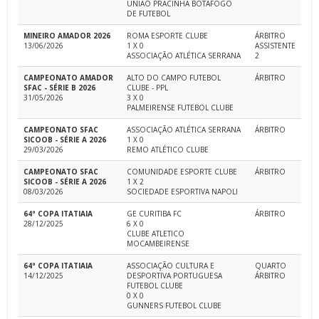
UNIAO PRACINHA BOTAFOGO
DE FUTEBOL
MINEIRO AMADOR 2026
ROMA ESPORTE CLUBE
ÁRBITRO
13/06/2026
1 X 0
ASSISTENTE
ASSOCIAÇÃO ATLÉTICA SERRANA
2
CAMPEONATO AMADOR
ALTO DO CAMPO FUTEBOL
ÁRBITRO
SFAC - SÉRIE B 2026
CLUBE - PPL
31/05/2026
3 X 0
PALMEIRENSE FUTEBOL CLUBE
CAMPEONATO SFAC
ASSOCIAÇÃO ATLÉTICA SERRANA
ÁRBITRO
SICOOB - SÉRIE A 2026
1 X 0
29/03/2026
REMO ATLÉTICO CLUBE
CAMPEONATO SFAC
COMUNIDADE ESPORTE CLUBE
ÁRBITRO
SICOOB - SÉRIE A 2026
1 X 2
08/03/2026
SOCIEDADE ESPORTIVA NAPOLI
64ª COPA ITATIAIA
GE CURITIBA FC
ÁRBITRO
28/12/2025
6 X 0
CLUBE ATLETICO
MOCAMBEIRENSE
64ª COPA ITATIAIA
ASSOCIAÇÃO CULTURA E
QUARTO
14/12/2025
DESPORTIVA PORTUGUESA
ÁRBITRO
FUTEBOL CLUBE
0 X 0
GUNNERS FUTEBOL CLUBE