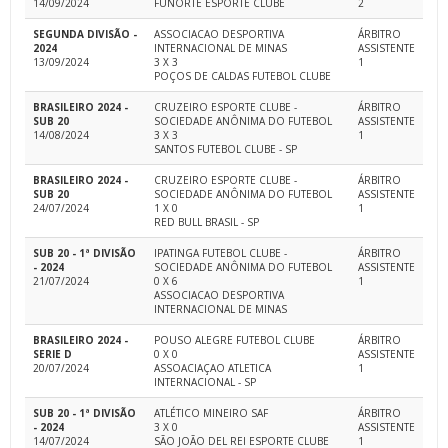
14/09/2024
FUNORTE ESPORTE CLUBE
2
SEGUNDA DIVISÃO -
ASSOCIACAO DESPORTIVA
ÁRBITRO
2024
INTERNACIONAL DE MINAS
ASSISTENTE
13/09/2024
3 X 3
1
POÇOS DE CALDAS FUTEBOL CLUBE
BRASILEIRO 2024 -
CRUZEIRO ESPORTE CLUBE -
ÁRBITRO
SUB 20
SOCIEDADE ANÔNIMA DO FUTEBOL
ASSISTENTE
14/08/2024
3 X 3
1
SANTOS FUTEBOL CLUBE - SP
BRASILEIRO 2024 -
CRUZEIRO ESPORTE CLUBE -
ÁRBITRO
SUB 20
SOCIEDADE ANÔNIMA DO FUTEBOL
ASSISTENTE
24/07/2024
1 X 0
1
RED BULL BRASIL - SP
SUB 20 - 1ª DIVISÃO
IPATINGA FUTEBOL CLUBE -
ÁRBITRO
- 2024
SOCIEDADE ANÔNIMA DO FUTEBOL
ASSISTENTE
21/07/2024
0 X 6
1
ASSOCIACAO DESPORTIVA
INTERNACIONAL DE MINAS
BRASILEIRO 2024 -
POUSO ALEGRE FUTEBOL CLUBE
ÁRBITRO
SERIE D
0 X 0
ASSISTENTE
20/07/2024
ASSOACIAÇAO ATLETICA
1
INTERNACIONAL - SP
SUB 20 - 1ª DIVISÃO
ATLÉTICO MINEIRO SAF
ÁRBITRO
- 2024
3 X 0
ASSISTENTE
14/07/2024
SÃO JOÃO DEL REI ESPORTE CLUBE
1