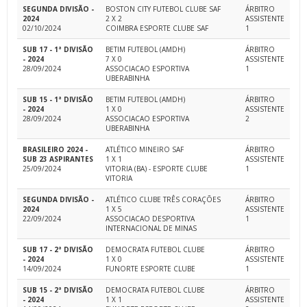
SEGUNDA DIVISÃO -
BOSTON CITY FUTEBOL CLUBE SAF
ÁRBITRO
2024
2 X 2
ASSISTENTE
02/10/2024
COIMBRA ESPORTE CLUBE SAF
1
SUB 17 - 1ª DIVISÃO
BETIM FUTEBOL (AMDH)
ÁRBITRO
- 2024
7 X 0
ASSISTENTE
28/09/2024
ASSOCIACAO ESPORTIVA
1
UBERABINHA
SUB 15 - 1ª DIVISÃO
BETIM FUTEBOL (AMDH)
ÁRBITRO
- 2024
1 X 0
ASSISTENTE
28/09/2024
ASSOCIACAO ESPORTIVA
2
UBERABINHA
BRASILEIRO 2024 -
ATLÉTICO MINEIRO SAF
ÁRBITRO
SUB 23 ASPIRANTES
1 X 1
ASSISTENTE
25/09/2024
VITORIA (BA) - ESPORTE CLUBE
1
VITORIA
SEGUNDA DIVISÃO -
ATLÉTICO CLUBE TRÊS CORAÇÕES
ÁRBITRO
2024
1 X 5
ASSISTENTE
22/09/2024
ASSOCIACAO DESPORTIVA
1
INTERNACIONAL DE MINAS
SUB 17 - 2ª DIVISÃO
DEMOCRATA FUTEBOL CLUBE
ÁRBITRO
- 2024
1 X 0
ASSISTENTE
14/09/2024
FUNORTE ESPORTE CLUBE
1
SUB 15 - 2ª DIVISÃO
DEMOCRATA FUTEBOL CLUBE
ÁRBITRO
- 2024
1 X 1
ASSISTENTE