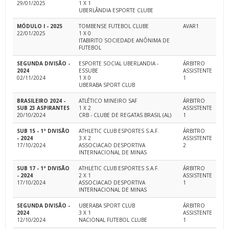
29/01/2025
1 X 1
UBERLÂNDIA ESPORTE CLUBE
MÓDULO I - 2025
TOMBENSE FUTEBOL CLUBE
AVAR1
22/01/2025
1 X 0
ITABIRITO SOCIEDADE ANÔNIMA DE
FUTEBOL
SEGUNDA DIVISÃO -
ESPORTE SOCIAL UBERLANDIA -
ÁRBITRO
2024
ESSUBE
ASSISTENTE
02/11/2024
1 X 0
1
UBERABA SPORT CLUB
BRASILEIRO 2024 -
ATLÉTICO MINEIRO SAF
ÁRBITRO
SUB 23 ASPIRANTES
1 X 2
ASSISTENTE
20/10/2024
CRB - CLUBE DE REGATAS BRASIL (AL)
1
SUB 15 - 1ª DIVISÃO
ATHLETIC CLUB ESPORTES S.A.F.
ÁRBITRO
- 2024
3 X 2
ASSISTENTE
17/10/2024
ASSOCIACAO DESPORTIVA
2
INTERNACIONAL DE MINAS
SUB 17 - 1ª DIVISÃO
ATHLETIC CLUB ESPORTES S.A.F.
ÁRBITRO
- 2024
2 X 1
ASSISTENTE
17/10/2024
ASSOCIACAO DESPORTIVA
1
INTERNACIONAL DE MINAS
SEGUNDA DIVISÃO -
UBERABA SPORT CLUB
ÁRBITRO
2024
3 X 1
ASSISTENTE
12/10/2024
NACIONAL FUTEBOL CLUBE
1