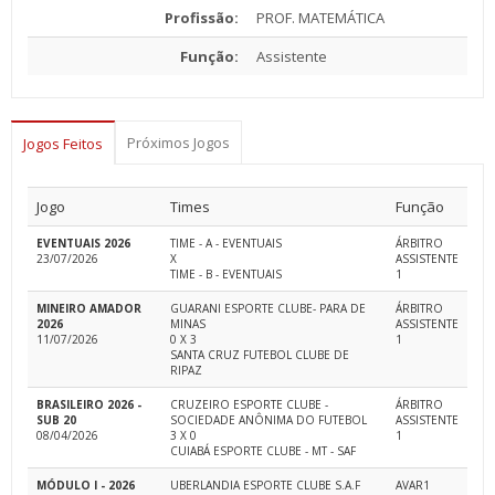
Profissão:
PROF. MATEMÁTICA
Função:
Assistente
Próximos Jogos
Jogos Feitos
Jogo
Times
Função
EVENTUAIS 2026
TIME - A - EVENTUAIS
ÁRBITRO
23/07/2026
X
ASSISTENTE
TIME - B - EVENTUAIS
1
MINEIRO AMADOR
GUARANI ESPORTE CLUBE- PARA DE
ÁRBITRO
2026
MINAS
ASSISTENTE
11/07/2026
0 X 3
1
SANTA CRUZ FUTEBOL CLUBE DE
RIPAZ
BRASILEIRO 2026 -
CRUZEIRO ESPORTE CLUBE -
ÁRBITRO
SUB 20
SOCIEDADE ANÔNIMA DO FUTEBOL
ASSISTENTE
08/04/2026
3 X 0
1
CUIABÁ ESPORTE CLUBE - MT - SAF
MÓDULO I - 2026
UBERLANDIA ESPORTE CLUBE S.A.F
AVAR1