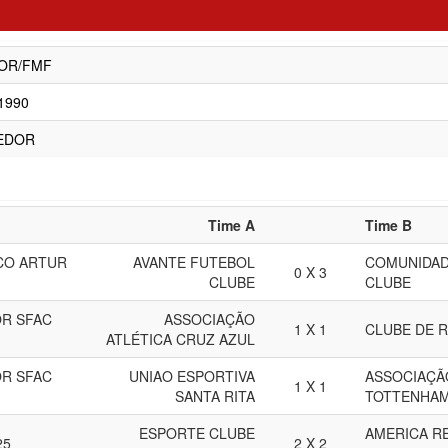
OR/FMF
/1990
EDOR
Time A
Time B
CO ARTUR
AVANTE FUTEBOL
COMUNIDAD
0 X 3
CLUBE
CLUBE
R SFAC
ASSOCIAÇÃO
1 X 1
CLUBE DE R
ATLÉTICA CRUZ AZUL
R SFAC
UNIAO ESPORTIVA
ASSOCIAÇÃ
1 X 1
SANTA RITA
TOTTENHAM
ESPORTE CLUBE
AMERICA R
25
2 X 2