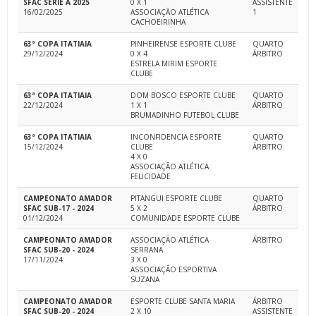
SFAC SÉRIE A 2025
0 X 1
ASSISTENTE
16/02/2025
ASSOCIAÇÃO ATLÉTICA
1
CACHOEIRINHA
63ª COPA ITATIAIA
PINHEIRENSE ESPORTE CLUBE
QUARTO
29/12/2024
0 X 4
ÁRBITRO
ESTRELA MIRIM ESPORTE
CLUBE
63ª COPA ITATIAIA
DOM BOSCO ESPORTE CLUBE
QUARTO
22/12/2024
1 X 1
ÁRBITRO
BRUMADINHO FUTEBOL CLUBE
63ª COPA ITATIAIA
INCONFIDENCIA ESPORTE
QUARTO
15/12/2024
CLUBE
ÁRBITRO
4 X 0
ASSOCIAÇÃO ATLÉTICA
FELICIDADE
CAMPEONATO AMADOR
PITANGUI ESPORTE CLUBE
QUARTO
SFAC SUB-17 - 2024
5 X 2
ÁRBITRO
01/12/2024
COMUNIDADE ESPORTE CLUBE
CAMPEONATO AMADOR
ASSOCIAÇÃO ATLÉTICA
ÁRBITRO
SFAC SUB-20 - 2024
SERRANA
17/11/2024
3 X 0
ASSOCIAÇÃO ESPORTIVA
SUZANA
CAMPEONATO AMADOR
ESPORTE CLUBE SANTA MARIA
ÁRBITRO
SFAC SUB-20 - 2024
2 X 10
ASSISTENTE