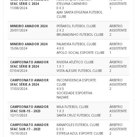
SFAC SÉRIE C 2024
ETELVINA CARNEIRO
ASSISTENTE
11/08/2024
0 X 3
1
AJAX SANTA EFIGENIA FUTEBOL
CLUBE
MINEIRO AMADOR 2024
PEÑAROL FUTEBOL CLUBE
ÁRBITRO
20/07/2024
2 X 2
ASSISTENTE
BRUMADINHO FUTEBOL CLUBE
2
MINEIRO AMADOR 2024
PALMEIRA FUTEBOL CLUBE
ÁRBITRO
15/06/2024
4 X 0
ASSISTENTE
APOLO SOCIAL ESPORTE CLUBE
1
CAMPEONATO AMADOR
RIVIERA ATLÉTICO CLUBE
ÁRBITRO
SFAC SÉRIE B 2024
1 X 1
ASSISTENTE
07/04/2024
VISTA ALEGRE FUTEBOL CLUBE
2
CAMPEONATO AMADOR
INCONFIDENCIA ESPORTE
ÁRBITRO
SFAC SÉRIE A 2024
CLUBE
ASSISTENTE
17/03/2024
4 X 0
2
SOCIEDADE ESPORTIVA
NAZARE
CAMPEONATO AMADOR
MILA FUTEBOL CLUBE
ÁRBITRO
SFAC SUB-15 - 2023
1 X 3
ASSISTENTE
12/11/2023
SANTA CRUZ FUTEBOL CLUBE
2
CAMPEONATO AMADOR
KANAPOLES FUTEBOL CLUBE
ÁRBITRO
SFAC SUB-17 - 2023
0 X 0
ASSISTENTE
15/10/2023
ESTRELA AZUL ESPORTE CLUBE
2