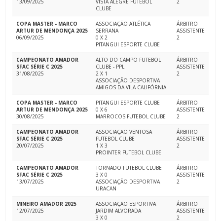
13/09/2025
VISTA ALEGRE FUTEBOL
2
CLUBE
COPA MASTER - MARCO
ASSOCIAÇÃO ATLÉTICA
ÁRBITRO
ARTUR DE MENDONÇA 2025
SERRANA
ASSISTENTE
06/09/2025
0 X 2
2
PITANGUI ESPORTE CLUBE
CAMPEONATO AMADOR
ALTO DO CAMPO FUTEBOL
ÁRBITRO
SFAC SÉRIE C 2025
CLUBE - PPL
ASSISTENTE
31/08/2025
2 X 1
2
ASSOCIAÇÃO DESPORTIVA
AMIGOS DA VILA CALIFÓRNIA
COPA MASTER - MARCO
PITANGUI ESPORTE CLUBE
ÁRBITRO
ARTUR DE MENDONÇA 2025
0 X 6
ASSISTENTE
30/08/2025
MARROCOS FUTEBOL CLUBE
2
CAMPEONATO AMADOR
ASSOCIAÇÃO VENTOSA
ÁRBITRO
SFAC SÉRIE C 2025
FUTEBOL CLUBE
ASSISTENTE
20/07/2025
1 X 3
2
PROINTER FUTEBOL CLUBE
CAMPEONATO AMADOR
TORNADO FUTEBOL CLUBE
ÁRBITRO
SFAC SÉRIE C 2025
3 X 0
ASSISTENTE
13/07/2025
ASSOCIAÇÃO DESPORTIVA
2
URACAN
MINEIRO AMADOR 2025
ASSOCIAÇÃO ESPORTIVA
ÁRBITRO
12/07/2025
JARDIM ALVORADA
ASSISTENTE
3 X 0
2