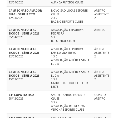
12/04/2026
ALIANCA FUTEBOL CLUBE
CAMPEONATO AMADOR
NOVO SAO LUCAS ESPORTE
ÁRBITRO
SFAC - SÉRIE B 2026
CLUBE
ASSISTENTE
12/04/2026
2 X 2
2
RACING ESPORTE CLUBE
CAMPEONATO SFAC
ASSOCIAÇÃO ESPORTIVA
ÁRBITRO
SICOOB - SÉRIE A 2026
PEDREIRA
05/04/2026
6 X 0
BL FUTEBOL CLUBE
CAMPEONATO SFAC
ASSOCIAÇÃO ESPORTIVA
ÁRBITRO
SICOOB - SÉRIE A 2026
FAMILIA VILA TREVO
ASSISTENTE
22/03/2026
1 X 0
2
ASSOCIAÇÃO ATLÉTICA SANTA
LUCIA
CAMPEONATO SFAC
ASSOCIAÇÃO ATLÉTICA SANTA
ÁRBITRO
SICOOB - SÉRIE A 2026
LUCIA
ASSISTENTE
15/03/2026
1 X 2
2
UNIDOS FUTEBOL CLUBE DA
LESTE
64ª COPA ITATIAIA
SAO BERNARDO ESPORTE
QUARTO
28/12/2025
CLUBE
ÁRBITRO
0 X 2
ASSOCIAÇÃO RECREATIVA
VERONA ESPORTE CLUBE
64ª COPA ITATIAIA
SANTA CRUZ EC
QUARTO