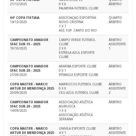
21/12/2025
0 X 6
ÁRBITRO
PALMEIRA FUTEBOL CLUBE
64ª COPA ITATIAIA
ASSOCIAÇAO ESPORTIVA
QUARTO
14/12/2025
NOVO CRISTINA
ÁRBITRO
1 X 1
ASS. ESP. CANTO DO RIO
CAMPEONATO AMADOR
CAMPO VERDE FUTEBOL
ÁRBITRO
SFAC SUB-15 - 2025
CLUBE
ASSISTENTE
19/10/2025
2 X 0
1
ESTRELA AZUL ESPORTE
CLUBE
CAMPEONATO AMADOR
ARARIBA ESPORTE CLUBE
ÁRBITRO
SFAC SUB-20 - 2025
0 X 1
21/09/2025
PITANGUI ESPORTE CLUBE
COPA MASTER - MARCO
MARROCOS FUTEBOL CLUBE
ÁRBITRO
ARTUR DE MENDONÇA 2025
0 X 0
ASSISTENTE
20/09/2025
CEU AZUL FUTEBOL CLUBE
2
CAMPEONATO AMADOR
ASSOCIAÇÃO ATLÉTICA
ÁRBITRO
SFAC SUB-20 - 2025
AIURUOCA
14/09/2025
1 X 3
ASSOCIAÇÃO ATLÉTICA
SERRANA
COPA MASTER - MARCO
UNIVILA ESPORTE CLUBE
ÁRBITRO
ARTUR DE MENDONÇA 2025
4 X 1
ASSISTENTE