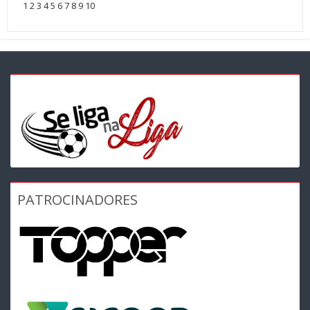
1
2
3
4
5
6
7
8
9
10
PATROCINADORES