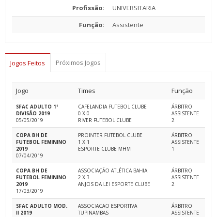
Profissão:
UNIVERSITARIA
Função:
Assistente
Próximos Jogos
Jogos Feitos
Jogo
Times
Função
SFAC ADULTO 1ª
CAFELANDIA FUTEBOL CLUBE
ÁRBITRO
DIVISÃO 2019
0 X 0
ASSISTENTE
05/05/2019
RIVER FUTEBOL CLUBE
2
COPA BH DE
PROINTER FUTEBOL CLUBE
ÁRBITRO
FUTEBOL FEMININO
1 X 1
ASSISTENTE
2019
ESPORTE CLUBE MHM
1
07/04/2019
COPA BH DE
ASSOCIAÇÃO ATLÉTICA BAHIA
ÁRBITRO
FUTEBOL FEMININO
2 X 3
ASSISTENTE
2019
ANJOS DA LEI ESPORTE CLUBE
2
17/03/2019
SFAC ADULTO MOD.
ASSOCIACAO ESPORTIVA
ÁRBITRO
II 2019
TUPINAMBAS
ASSISTENTE