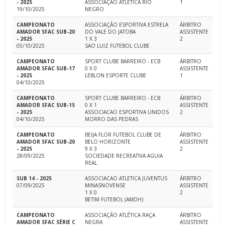
- 2025
ASSOCIAÇÃO ATLÉTICA RIO
1
19/10/2025
NEGRO
CAMPEONATO
ASSOCIAÇÃO ESPORTIVA ESTRELA
ÁRBITRO
AMADOR SFAC SUB-20
DO VALE DO JATOBA
ASSISTENTE
- 2025
1 X 3
2
05/10/2025
SAO LUIZ FUTEBOL CLUBE
CAMPEONATO
SPORT CLUBE BARREIRO - ECB
ÁRBITRO
AMADOR SFAC SUB-17
0 X 0
ASSISTENTE
- 2025
LEBLON ESPORTE CLUBE
1
04/10/2025
CAMPEONATO
SPORT CLUBE BARREIRO - ECB
ÁRBITRO
AMADOR SFAC SUB-15
0 X 1
ASSISTENTE
- 2025
ASSOCIACAO ESPORTIVA UNIDOS
2
04/10/2025
MORRO DAS PEDRAS
CAMPEONATO
BEIJA FLOR FUTEBOL CLUBE DE
ÁRBITRO
AMADOR SFAC SUB-20
BELO HORIZONTE
ASSISTENTE
- 2025
9 X 3
2
28/09/2025
SOCIEDADE RECREATIVA AGUIA
REAL
SUB 14 - 2025
ASSOCIACAO ATLETICA JUVENTUS
ÁRBITRO
07/09/2025
MINASNOVENSE
ASSISTENTE
1 X 0
2
BETIM FUTEBOL (AMDH)
CAMPEONATO
ASSOCIAÇÃO ATLÉTICA RAÇA
ÁRBITRO
AMADOR SFAC SÉRIE C
NEGRA
ASSISTENTE