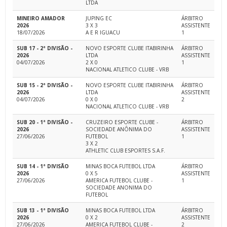
LTDA
MINEIRO AMADOR
JUPING EC
ÁRBITRO
2026
3 X 3
ASSISTENTE
18/07/2026
A E R IGUACU
1
SUB 17 - 2ª DIVISÃO -
NOVO ESPORTE CLUBE ITABIRINHA
ÁRBITRO
2026
LTDA
ASSISTENTE
04/07/2026
2 X 0
1
NACIONAL ATLETICO CLUBE - VRB
SUB 15 - 2ª DIVISÃO -
NOVO ESPORTE CLUBE ITABIRINHA
ÁRBITRO
2026
LTDA
ASSISTENTE
04/07/2026
0 X 0
2
NACIONAL ATLETICO CLUBE - VRB
SUB 20 - 1ª DIVISÃO -
CRUZEIRO ESPORTE CLUBE -
ÁRBITRO
2026
SOCIEDADE ANÔNIMA DO
ASSISTENTE
27/06/2026
FUTEBOL
1
3 X 2
ATHLETIC CLUB ESPORTES S.A.F.
SUB 14 - 1ª DIVISÃO
MINAS BOCA FUTEBOL LTDA
ÁRBITRO
2026
0 X 5
ASSISTENTE
27/06/2026
AMERICA FUTEBOL CLUBE -
1
SOCIEDADE ANONIMA DO
FUTEBOL
SUB 13 - 1ª DIVISÃO
MINAS BOCA FUTEBOL LTDA
ÁRBITRO
2026
0 X 2
ASSISTENTE
27/06/2026
AMERICA FUTEBOL CLUBE -
2