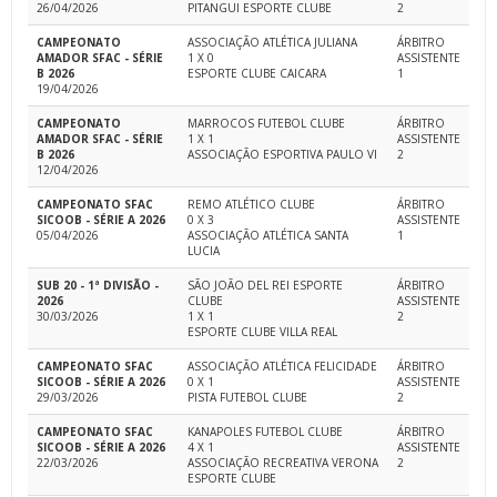
26/04/2026
PITANGUI ESPORTE CLUBE
2
CAMPEONATO
ASSOCIAÇÃO ATLÉTICA JULIANA
ÁRBITRO
AMADOR SFAC - SÉRIE
1 X 0
ASSISTENTE
B 2026
ESPORTE CLUBE CAICARA
1
19/04/2026
CAMPEONATO
MARROCOS FUTEBOL CLUBE
ÁRBITRO
AMADOR SFAC - SÉRIE
1 X 1
ASSISTENTE
B 2026
ASSOCIAÇÃO ESPORTIVA PAULO VI
2
12/04/2026
CAMPEONATO SFAC
REMO ATLÉTICO CLUBE
ÁRBITRO
SICOOB - SÉRIE A 2026
0 X 3
ASSISTENTE
05/04/2026
ASSOCIAÇÃO ATLÉTICA SANTA
1
LUCIA
SUB 20 - 1ª DIVISÃO -
SÃO JOÃO DEL REI ESPORTE
ÁRBITRO
2026
CLUBE
ASSISTENTE
30/03/2026
1 X 1
2
ESPORTE CLUBE VILLA REAL
CAMPEONATO SFAC
ASSOCIAÇÃO ATLÉTICA FELICIDADE
ÁRBITRO
SICOOB - SÉRIE A 2026
0 X 1
ASSISTENTE
29/03/2026
PISTA FUTEBOL CLUBE
2
CAMPEONATO SFAC
KANAPOLES FUTEBOL CLUBE
ÁRBITRO
SICOOB - SÉRIE A 2026
4 X 1
ASSISTENTE
22/03/2026
ASSOCIAÇÃO RECREATIVA VERONA
2
ESPORTE CLUBE