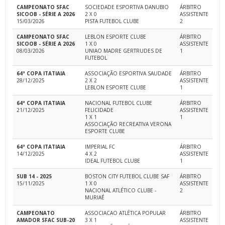
CAMPEONATO SFAC
SOCIEDADE ESPORTIVA DANUBIO
ÁRBITRO
SICOOB - SÉRIE A 2026
2 X 0
ASSISTENTE
15/03/2026
PISTA FUTEBOL CLUBE
2
CAMPEONATO SFAC
LEBLON ESPORTE CLUBE
ÁRBITRO
SICOOB - SÉRIE A 2026
1 X 0
ASSISTENTE
08/03/2026
UNIAO MADRE GERTRUDES DE
1
FUTEBOL
64ª COPA ITATIAIA
ASSOCIAÇÃO ESPORTIVA SAUDADE
ÁRBITRO
28/12/2025
2 X 2
ASSISTENTE
LEBLON ESPORTE CLUBE
1
64ª COPA ITATIAIA
NACIONAL FUTEBOL CLUBE
ÁRBITRO
21/12/2025
FELICIDADE
ASSISTENTE
1 X 1
1
ASSOCIAÇÃO RECREATIVA VERONA
ESPORTE CLUBE
64ª COPA ITATIAIA
IMPERIAL FC
ÁRBITRO
14/12/2025
4 X 2
ASSISTENTE
IDEAL FUTEBOL CLUBE
1
SUB 14 - 2025
BOSTON CITY FUTEBOL CLUBE SAF
ÁRBITRO
15/11/2025
1 X 0
ASSISTENTE
NACIONAL ATLÉTICO CLUBE -
2
MURIAÉ
CAMPEONATO
ASSOCIACAO ATLÉTICA POPULAR
ÁRBITRO
AMADOR SFAC SUB-20
3 X 1
ASSISTENTE