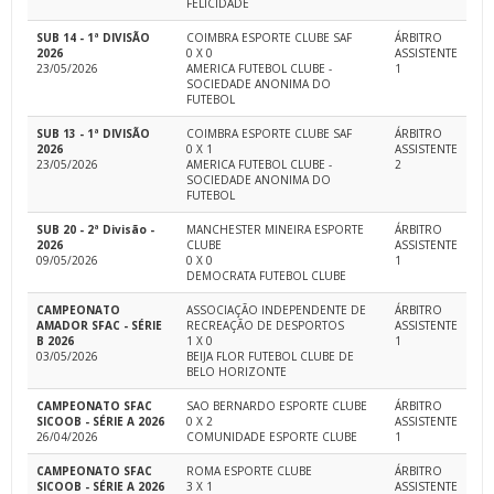
FELICIDADE
SUB 14 - 1ª DIVISÃO
COIMBRA ESPORTE CLUBE SAF
ÁRBITRO
2026
0 X 0
ASSISTENTE
23/05/2026
AMERICA FUTEBOL CLUBE -
1
SOCIEDADE ANONIMA DO
FUTEBOL
SUB 13 - 1ª DIVISÃO
COIMBRA ESPORTE CLUBE SAF
ÁRBITRO
2026
0 X 1
ASSISTENTE
23/05/2026
AMERICA FUTEBOL CLUBE -
2
SOCIEDADE ANONIMA DO
FUTEBOL
SUB 20 - 2ª Divisão -
MANCHESTER MINEIRA ESPORTE
ÁRBITRO
2026
CLUBE
ASSISTENTE
09/05/2026
0 X 0
1
DEMOCRATA FUTEBOL CLUBE
CAMPEONATO
ASSOCIAÇÃO INDEPENDENTE DE
ÁRBITRO
AMADOR SFAC - SÉRIE
RECREAÇÃO DE DESPORTOS
ASSISTENTE
B 2026
1 X 0
1
03/05/2026
BEIJA FLOR FUTEBOL CLUBE DE
BELO HORIZONTE
CAMPEONATO SFAC
SAO BERNARDO ESPORTE CLUBE
ÁRBITRO
SICOOB - SÉRIE A 2026
0 X 2
ASSISTENTE
26/04/2026
COMUNIDADE ESPORTE CLUBE
1
CAMPEONATO SFAC
ROMA ESPORTE CLUBE
ÁRBITRO
SICOOB - SÉRIE A 2026
3 X 1
ASSISTENTE