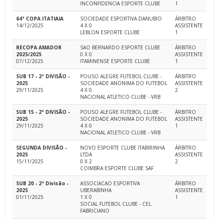
INCONFIDENCIA ESPORTE CLUBE
1
64ª COPA ITATIAIA
SOCIEDADE ESPORTIVA DANUBIO
ÁRBITRO
14/12/2025
4 X 0
ASSISTENTE
LEBLON ESPORTE CLUBE
1
RECOPA AMADOR
SAO BERNARDO ESPORTE CLUBE
ÁRBITRO
2025/2025
0 X 0
ASSISTENTE
07/12/2025
ITAMINENSE ESPORTE CLUBE
1
SUB 17 - 2ª DIVISÃO -
POUSO ALEGRE FUTEBOL CLUBE -
ÁRBITRO
2025
SOCIEDADE ANONIMA DO FUTEBOL
ASSISTENTE
29/11/2025
4 X 0
2
NACIONAL ATLETICO CLUBE - VRB
SUB 15 - 2ª DIVISÃO -
POUSO ALEGRE FUTEBOL CLUBE -
ÁRBITRO
2025
SOCIEDADE ANONIMA DO FUTEBOL
ASSISTENTE
29/11/2025
4 X 0
1
NACIONAL ATLETICO CLUBE - VRB
SEGUNDA DIVISÃO -
NOVO ESPORTE CLUBE ITABIRINHA
ÁRBITRO
2025
LTDA
ASSISTENTE
15/11/2025
0 X 2
2
COIMBRA ESPORTE CLUBE SAF
SUB 20 - 2ª Divisão -
ASSOCIACAO ESPORTIVA
ÁRBITRO
2025
UBERABINHA
ASSISTENTE
01/11/2025
1 X 0
1
SOCIAL FUTEBOL CLUBE - CEL.
FABRICIANO