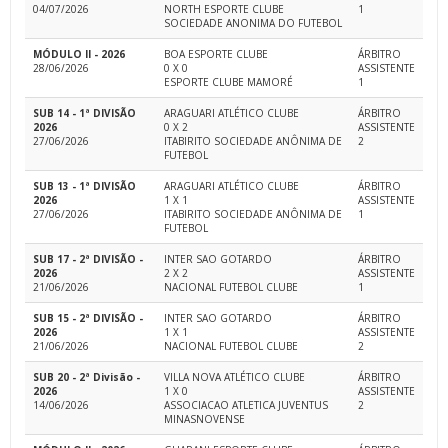
04/07/2026
NORTH ESPORTE CLUBE
1
SOCIEDADE ANONIMA DO FUTEBOL
MÓDULO II - 2026
BOA ESPORTE CLUBE
ÁRBITRO
28/06/2026
0 X 0
ASSISTENTE
ESPORTE CLUBE MAMORÉ
1
SUB 14 - 1ª DIVISÃO
ARAGUARI ATLÉTICO CLUBE
ÁRBITRO
2026
0 X 2
ASSISTENTE
27/06/2026
ITABIRITO SOCIEDADE ANÔNIMA DE
2
FUTEBOL
SUB 13 - 1ª DIVISÃO
ARAGUARI ATLÉTICO CLUBE
ÁRBITRO
2026
1 X 1
ASSISTENTE
27/06/2026
ITABIRITO SOCIEDADE ANÔNIMA DE
1
FUTEBOL
SUB 17 - 2ª DIVISÃO -
INTER SAO GOTARDO
ÁRBITRO
2026
2 X 2
ASSISTENTE
21/06/2026
NACIONAL FUTEBOL CLUBE
1
SUB 15 - 2ª DIVISÃO -
INTER SAO GOTARDO
ÁRBITRO
2026
1 X 1
ASSISTENTE
21/06/2026
NACIONAL FUTEBOL CLUBE
2
SUB 20 - 2ª Divisão -
VILLA NOVA ATLÉTICO CLUBE
ÁRBITRO
2026
1 X 0
ASSISTENTE
14/06/2026
ASSOCIACAO ATLETICA JUVENTUS
2
MINASNOVENSE