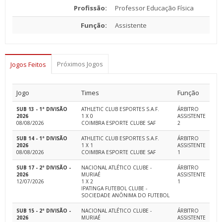
Profissão:
Professor Educação Física
Função:
Assistente
Próximos Jogos
Jogos Feitos
Jogo
Times
Função
SUB 13 - 1ª DIVISÃO
ATHLETIC CLUB ESPORTES S.A.F.
ÁRBITRO
2026
1 X 0
ASSISTENTE
08/08/2026
COIMBRA ESPORTE CLUBE SAF
2
SUB 14 - 1ª DIVISÃO
ATHLETIC CLUB ESPORTES S.A.F.
ÁRBITRO
2026
1 X 1
ASSISTENTE
08/08/2026
COIMBRA ESPORTE CLUBE SAF
1
SUB 17 - 2ª DIVISÃO -
NACIONAL ATLÉTICO CLUBE -
ÁRBITRO
2026
MURIAÉ
ASSISTENTE
12/07/2026
1 X 2
1
IPATINGA FUTEBOL CLUBE -
SOCIEDADE ANÔNIMA DO FUTEBOL
SUB 15 - 2ª DIVISÃO -
NACIONAL ATLÉTICO CLUBE -
ÁRBITRO
2026
MURIAÉ
ASSISTENTE