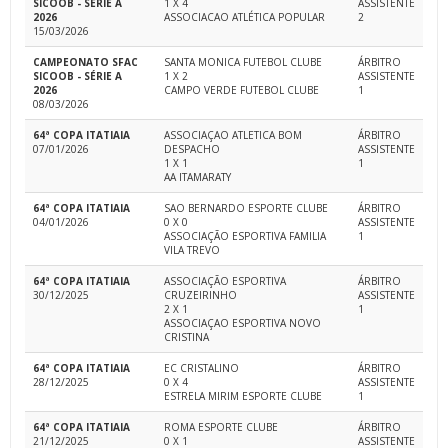
SICOOB - SÉRIE A
1 X 4
ASSISTENTE
2026
ASSOCIACAO ATLÉTICA POPULAR
2
15/03/2026
CAMPEONATO SFAC
SANTA MONICA FUTEBOL CLUBE
ÁRBITRO
SICOOB - SÉRIE A
1 X 2
ASSISTENTE
2026
CAMPO VERDE FUTEBOL CLUBE
1
08/03/2026
64ª COPA ITATIAIA
ASSOCIAÇAO ATLETICA BOM
ÁRBITRO
07/01/2026
DESPACHO
ASSISTENTE
1 X 1
1
AA ITAMARATY
64ª COPA ITATIAIA
SAO BERNARDO ESPORTE CLUBE
ÁRBITRO
04/01/2026
0 X 0
ASSISTENTE
ASSOCIAÇÃO ESPORTIVA FAMILIA
1
VILA TREVO
64ª COPA ITATIAIA
ASSOCIAÇÃO ESPORTIVA
ÁRBITRO
30/12/2025
CRUZEIRINHO
ASSISTENTE
2 X 1
1
ASSOCIAÇAO ESPORTIVA NOVO
CRISTINA
64ª COPA ITATIAIA
EC CRISTALINO
ÁRBITRO
28/12/2025
0 X 4
ASSISTENTE
ESTRELA MIRIM ESPORTE CLUBE
1
64ª COPA ITATIAIA
ROMA ESPORTE CLUBE
ÁRBITRO
21/12/2025
0 X 1
ASSISTENTE