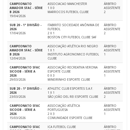
CAMPEONATO
ASSOCIACAO MANCHESTER
ÁRBITRO
AMADOR SFAC - SÉRIE
1 X 0
ASSISTENTE
B 2026
MARROCOS FUTEBOL CLUBE
2
19/04/2026
SUB 20 - 1ª DIVISÃO -
ITABIRITO SOCIEDADE ANÔNIMA DE
ÁRBITRO
2026
FUTEBOL
ASSISTENTE
17/04/2026
2 X 1
2
BOSTON CITY FUTEBOL CLUBE SAF
CAMPEONATO
ASSOCIAÇÃO ATLÉTICA RIO NEGRO
ÁRBITRO
AMADOR SFAC - SÉRIE
1 X 1
ASSISTENTE
B 2026
INSTITUTO AGRONOMICO FUTEBOL
1
12/04/2026
CLUBE
CAMPEONATO SFAC
ASSOCIAÇÃO RECREATIVA VERONA
ÁRBITRO
SICOOB - SÉRIE A
ESPORTE CLUBE
ASSISTENTE
2026
0 X 3
1
29/03/2026
MINEIRINHO ESPORTE CLUBE
SUB 20 - 1ª DIVISÃO -
ATHLETIC CLUB ESPORTES S.A.F.
ÁRBITRO
2026
1 X 1
ASSISTENTE
23/03/2026
SÃO JOÃO DEL REI ESPORTE CLUBE
2
CAMPEONATO SFAC
ASSOCIAÇÃO ATLÉTICA
ÁRBITRO
SICOOB - SÉRIE A
PORTUGUESA
ASSISTENTE
2026
2 X 3
1
15/03/2026
COMUNIDADE ESPORTE CLUBE
CAMPEONATO SFAC
ICA FUTEBOL CLUBE
ÁRBITRO