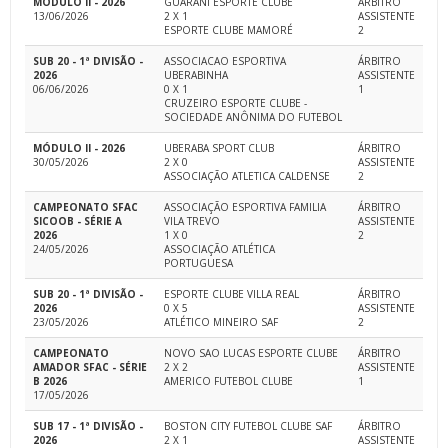
MÓDULO II - 2026
GUARANI ESPORTE CLUBE
ÁRBITRO
13/06/2026
2 X 1
ASSISTENTE
ESPORTE CLUBE MAMORÉ
2
SUB 20 - 1ª DIVISÃO -
ASSOCIACAO ESPORTIVA
ÁRBITRO
2026
UBERABINHA
ASSISTENTE
06/06/2026
0 X 1
1
CRUZEIRO ESPORTE CLUBE -
SOCIEDADE ANÔNIMA DO FUTEBOL
MÓDULO II - 2026
UBERABA SPORT CLUB
ÁRBITRO
30/05/2026
2 X 0
ASSISTENTE
ASSOCIAÇÃO ATLETICA CALDENSE
2
CAMPEONATO SFAC
ASSOCIAÇÃO ESPORTIVA FAMILIA
ÁRBITRO
SICOOB - SÉRIE A
VILA TREVO
ASSISTENTE
2026
1 X 0
2
24/05/2026
ASSOCIAÇÃO ATLÉTICA
PORTUGUESA
SUB 20 - 1ª DIVISÃO -
ESPORTE CLUBE VILLA REAL
ÁRBITRO
2026
0 X 5
ASSISTENTE
23/05/2026
ATLÉTICO MINEIRO SAF
2
CAMPEONATO
NOVO SAO LUCAS ESPORTE CLUBE
ÁRBITRO
AMADOR SFAC - SÉRIE
2 X 2
ASSISTENTE
B 2026
AMERICO FUTEBOL CLUBE
1
17/05/2026
SUB 17 - 1ª DIVISÃO -
BOSTON CITY FUTEBOL CLUBE SAF
ÁRBITRO
2026
2 X 1
ASSISTENTE