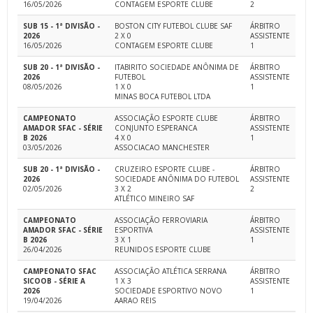
16/05/2026
CONTAGEM ESPORTE CLUBE
2
SUB 15 - 1ª DIVISÃO -
BOSTON CITY FUTEBOL CLUBE SAF
ÁRBITRO
2026
2 X 0
ASSISTENTE
16/05/2026
CONTAGEM ESPORTE CLUBE
1
SUB 20 - 1ª DIVISÃO -
ITABIRITO SOCIEDADE ANÔNIMA DE
ÁRBITRO
2026
FUTEBOL
ASSISTENTE
08/05/2026
1 X 0
1
MINAS BOCA FUTEBOL LTDA
CAMPEONATO
ASSOCIAÇÃO ESPORTE CLUBE
ÁRBITRO
AMADOR SFAC - SÉRIE
CONJUNTO ESPERANCA
ASSISTENTE
B 2026
4 X 0
1
03/05/2026
ASSOCIACAO MANCHESTER
SUB 20 - 1ª DIVISÃO -
CRUZEIRO ESPORTE CLUBE -
ÁRBITRO
2026
SOCIEDADE ANÔNIMA DO FUTEBOL
ASSISTENTE
02/05/2026
3 X 2
2
ATLÉTICO MINEIRO SAF
CAMPEONATO
ASSOCIAÇÃO FERROVIARIA
ÁRBITRO
AMADOR SFAC - SÉRIE
ESPORTIVA
ASSISTENTE
B 2026
3 X 1
1
26/04/2026
REUNIDOS ESPORTE CLUBE
CAMPEONATO SFAC
ASSOCIAÇÃO ATLÉTICA SERRANA
ÁRBITRO
SICOOB - SÉRIE A
1 X 3
ASSISTENTE
2026
SOCIEDADE ESPORTIVO NOVO
1
19/04/2026
AARAO REIS