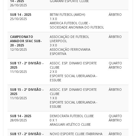
14 - 2025
GUARANI ESPORTE CLUBE
26/10/2025
SUB 14 - 2025
BETIM FUTEBOL (AMDH)
ÁRBITRO
25/10/2025
1 X 0
AMERICA FUTEBOL CLUBE -
SOCIEDADE ANONIMA DO FUTEBOL
CAMPEONATO
ASSOCIAÇÃO DE FUTEBOL
ÁRBITRO
AMADOR SFAC SUB-
LIVERPOOL
20 - 2025
3 X 0
12/10/2025
ASSOCIAÇÃO FERROVIARIA
ESPORTIVA
SUB 17 - 2ª DIVISÃO -
ASSOC. ESP. DINAMO ESPORTE
QUARTO
2025
CLUBE
ÁRBITRO
11/10/2025
2 X 0
ESPORTE SOCIAL UBERLANDIA -
ESSUBE
SUB 15 - 2ª DIVISÃO -
ASSOC. ESP. DINAMO ESPORTE
ÁRBITRO
2025
CLUBE
11/10/2025
1 X 0
ESPORTE SOCIAL UBERLANDIA -
ESSUBE
SUB 14 - 2025
DEMOCRATA FUTEBOL CLUBE
QUARTO
28/09/2025
0 X 1
ÁRBITRO
ARAGUARI ATLÉTICO CLUBE
SUB 17 - 2ª DIVISÃO -
NOVO ESPORTE CLUBE ITABIRINHA
ÁRBITRO