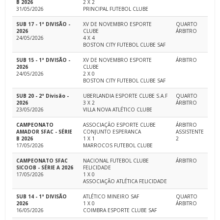
B 2026
2 X 2
31/05/2026
PRINCIPAL FUTEBOL CLUBE
SUB 17 - 1ª DIVISÃO -
XV DE NOVEMBRO ESPORTE
QUARTO
2026
CLUBE
ÁRBITRO
24/05/2026
4 X 4
BOSTON CITY FUTEBOL CLUBE SAF
SUB 15 - 1ª DIVISÃO -
XV DE NOVEMBRO ESPORTE
ÁRBITRO
2026
CLUBE
24/05/2026
2 X 0
BOSTON CITY FUTEBOL CLUBE SAF
SUB 20 - 2ª Divisão -
UBERLANDIA ESPORTE CLUBE S.A.F
QUARTO
2026
3 X 2
ÁRBITRO
23/05/2026
VILLA NOVA ATLÉTICO CLUBE
CAMPEONATO
ASSOCIAÇÃO ESPORTE CLUBE
ÁRBITRO
AMADOR SFAC - SÉRIE
CONJUNTO ESPERANCA
ASSISTENTE
B 2026
1 X 1
2
17/05/2026
MARROCOS FUTEBOL CLUBE
CAMPEONATO SFAC
NACIONAL FUTEBOL CLUBE
ÁRBITRO
SICOOB - SÉRIE A 2026
FELICIDADE
17/05/2026
1 X 0
ASSOCIAÇÃO ATLÉTICA FELICIDADE
SUB 14 - 1ª DIVISÃO
ATLÉTICO MINEIRO SAF
QUARTO
2026
1 X 0
ÁRBITRO
16/05/2026
COIMBRA ESPORTE CLUBE SAF