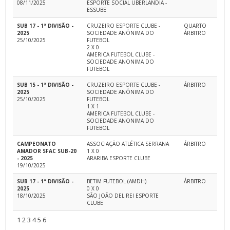
08/11/2025
ESPORTE SOCIAL UBERLANDIA -
ESSUBE
SUB 17 - 1ª DIVISÃO -
CRUZEIRO ESPORTE CLUBE -
QUARTO
2025
SOCIEDADE ANÔNIMA DO
ÁRBITRO
25/10/2025
FUTEBOL
2 X 0
AMERICA FUTEBOL CLUBE -
SOCIEDADE ANONIMA DO
FUTEBOL
SUB 15 - 1ª DIVISÃO -
CRUZEIRO ESPORTE CLUBE -
ÁRBITRO
2025
SOCIEDADE ANÔNIMA DO
25/10/2025
FUTEBOL
1 X 1
AMERICA FUTEBOL CLUBE -
SOCIEDADE ANONIMA DO
FUTEBOL
CAMPEONATO
ASSOCIAÇÃO ATLÉTICA SERRANA
ÁRBITRO
AMADOR SFAC SUB-20
1 X 0
- 2025
ARARIBA ESPORTE CLUBE
19/10/2025
SUB 17 - 1ª DIVISÃO -
BETIM FUTEBOL (AMDH)
ÁRBITRO
2025
0 X 0
18/10/2025
SÃO JOÃO DEL REI ESPORTE
CLUBE
1
2
3
4
5
6