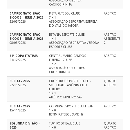
ASSOCIAÇÃO ATLÉTICA
CACHOEIRINHA
CAMPEONATO SFAC
PISTA FUTEBOL CLUBE
ÁRBITRO
SICOOB - SÉRIE A 2026
7 X 1
22/03/2026
ASSOCIAÇÃO ESPORTIVA ESTRELA
DO VALE DO JATOBA
CAMPEONATO SFAC
BETANIA ESPORTE CLUBE
ÁRBITRO
SICOOB - SÉRIE A 2026
1 X 1
ASSISTENTE
08/03/2026
ASSOCIAÇÃO RECREATIVA VERONA
2
ESPORTE CLUBE
64ª COPA ITATIAIA
CENTRAL MÁRIO CAMPOS
ÁRBITRO
21/12/2025
FUTEBOL CLUBE
1 X 2
ASSOCIAÇÃO ESPORTIVA
CRUZEIRINHO
SUB 14 - 2025
CRUZEIRO ESPORTE CLUBE -
QUARTO
22/11/2025
SOCIEDADE ANÔNIMA DO
ÁRBITRO
FUTEBOL
1 X 1
ATLÉTICO MINEIRO SAF
SUB 14 - 2025
COIMBRA ESPORTE CLUBE SAF
ÁRBITRO
15/11/2025
1 X 0
BETIM FUTEBOL (AMDH)
SEGUNDA DIVISÃO -
TUPI FOOT BALL CLUB
QUARTO
2025
1 X 0
ÁRBITRO