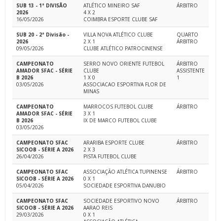
SUB 13 - 1ª DIVISÃO
ATLÉTICO MINEIRO SAF
ÁRBITRO
2026
4 X 2
16/05/2026
COIMBRA ESPORTE CLUBE SAF
SUB 20 - 2ª Divisão -
VILLA NOVA ATLÉTICO CLUBE
QUARTO
2026
2 X 1
ÁRBITRO
09/05/2026
CLUBE ATLÉTICO PATROCINENSE
CAMPEONATO
SERRO NOVO ORIENTE FUTEBOL
ÁRBITRO
AMADOR SFAC - SÉRIE
CLUBE
ASSISTENTE
B 2026
1 X 0
1
03/05/2026
ASSOCIACAO ESPORTIVA FLOR DE
MINAS
CAMPEONATO
MARROCOS FUTEBOL CLUBE
ÁRBITRO
AMADOR SFAC - SÉRIE
3 X 1
B 2026
IX DE MARCO FUTEBOL CLUBE
03/05/2026
CAMPEONATO SFAC
ARARIBA ESPORTE CLUBE
ÁRBITRO
SICOOB - SÉRIE A 2026
2 X 3
26/04/2026
PISTA FUTEBOL CLUBE
CAMPEONATO SFAC
ASSOCIAÇÃO ATLÉTICA TUPINENSE
ÁRBITRO
SICOOB - SÉRIE A 2026
0 X 1
05/04/2026
SOCIEDADE ESPORTIVA DANUBIO
CAMPEONATO SFAC
SOCIEDADE ESPORTIVO NOVO
ÁRBITRO
SICOOB - SÉRIE A 2026
AARAO REIS
29/03/2026
0 X 1