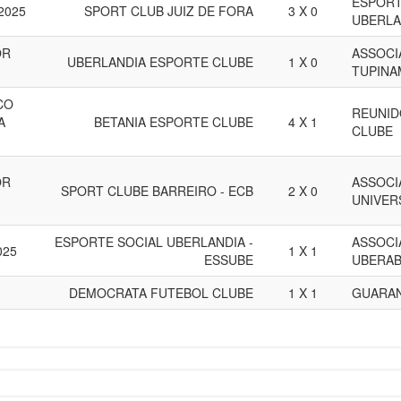
ESPORT
 2025
SPORT CLUB JUIZ DE FORA
3 X 0
UBERLA
OR
ASSOCI
UBERLANDIA ESPORTE CLUBE
1 X 0
TUPINA
CO
REUNID
A
BETANIA ESPORTE CLUBE
4 X 1
CLUBE
OR
ASSOCI
SPORT CLUBE BARREIRO - ECB
2 X 0
UNIVER
ESPORTE SOCIAL UBERLANDIA -
ASSOCI
025
1 X 1
ESSUBE
UBERAB
DEMOCRATA FUTEBOL CLUBE
1 X 1
GUARAN