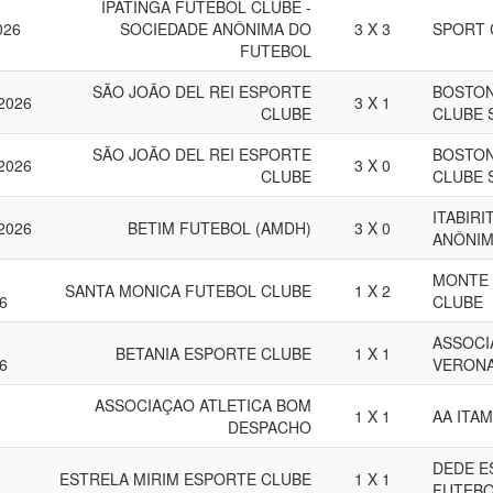
IPATINGA FUTEBOL CLUBE -
026
SOCIEDADE ANÔNIMA DO
3 X 3
SPORT 
FUTEBOL
SÃO JOÃO DEL REI ESPORTE
BOSTON
 2026
3 X 1
CLUBE
CLUBE 
SÃO JOÃO DEL REI ESPORTE
BOSTON
 2026
3 X 0
CLUBE
CLUBE 
ITABIR
 2026
BETIM FUTEBOL (AMDH)
3 X 0
ANÔNIM
MONTE 
SANTA MONICA FUTEBOL CLUBE
1 X 2
6
CLUBE
ASSOCI
BETANIA ESPORTE CLUBE
1 X 1
6
VERONA
ASSOCIAÇAO ATLETICA BOM
1 X 1
AA ITA
DESPACHO
DEDE E
ESTRELA MIRIM ESPORTE CLUBE
1 X 1
FUTEBO