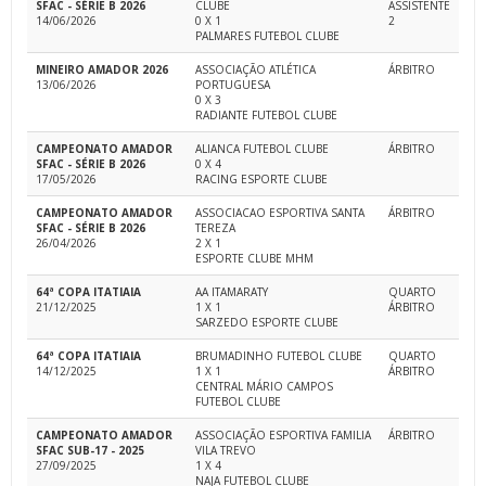
SFAC - SÉRIE B 2026
CLUBE
ASSISTENTE
14/06/2026
0 X 1
2
PALMARES FUTEBOL CLUBE
MINEIRO AMADOR 2026
ASSOCIAÇÃO ATLÉTICA
ÁRBITRO
13/06/2026
PORTUGUESA
0 X 3
RADIANTE FUTEBOL CLUBE
CAMPEONATO AMADOR
ALIANCA FUTEBOL CLUBE
ÁRBITRO
SFAC - SÉRIE B 2026
0 X 4
17/05/2026
RACING ESPORTE CLUBE
CAMPEONATO AMADOR
ASSOCIACAO ESPORTIVA SANTA
ÁRBITRO
SFAC - SÉRIE B 2026
TEREZA
26/04/2026
2 X 1
ESPORTE CLUBE MHM
64ª COPA ITATIAIA
AA ITAMARATY
QUARTO
21/12/2025
1 X 1
ÁRBITRO
SARZEDO ESPORTE CLUBE
64ª COPA ITATIAIA
BRUMADINHO FUTEBOL CLUBE
QUARTO
14/12/2025
1 X 1
ÁRBITRO
CENTRAL MÁRIO CAMPOS
FUTEBOL CLUBE
CAMPEONATO AMADOR
ASSOCIAÇÃO ESPORTIVA FAMILIA
ÁRBITRO
SFAC SUB-17 - 2025
VILA TREVO
27/09/2025
1 X 4
NAJA FUTEBOL CLUBE