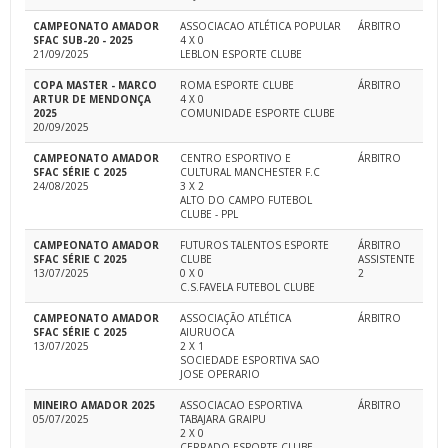
CAMPEONATO AMADOR
ASSOCIACAO ATLÉTICA POPULAR
ÁRBITRO
SFAC SUB-20 - 2025
4 X 0
21/09/2025
LEBLON ESPORTE CLUBE
COPA MASTER - MARCO
ROMA ESPORTE CLUBE
ÁRBITRO
ARTUR DE MENDONÇA
4 X 0
2025
COMUNIDADE ESPORTE CLUBE
20/09/2025
CAMPEONATO AMADOR
CENTRO ESPORTIVO E
ÁRBITRO
SFAC SÉRIE C 2025
CULTURAL MANCHESTER F.C
24/08/2025
3 X 2
ALTO DO CAMPO FUTEBOL
CLUBE - PPL
CAMPEONATO AMADOR
FUTUROS TALENTOS ESPORTE
ÁRBITRO
SFAC SÉRIE C 2025
CLUBE
ASSISTENTE
13/07/2025
0 X 0
2
C.S.FAVELA FUTEBOL CLUBE
CAMPEONATO AMADOR
ASSOCIAÇÃO ATLÉTICA
ÁRBITRO
SFAC SÉRIE C 2025
AIURUOCA
13/07/2025
2 X 1
SOCIEDADE ESPORTIVA SAO
JOSE OPERARIO
MINEIRO AMADOR 2025
ASSOCIACAO ESPORTIVA
ÁRBITRO
05/07/2025
TABAJARA GRAIPU
2 X 0
CERRADO ESPORTE CLUBE