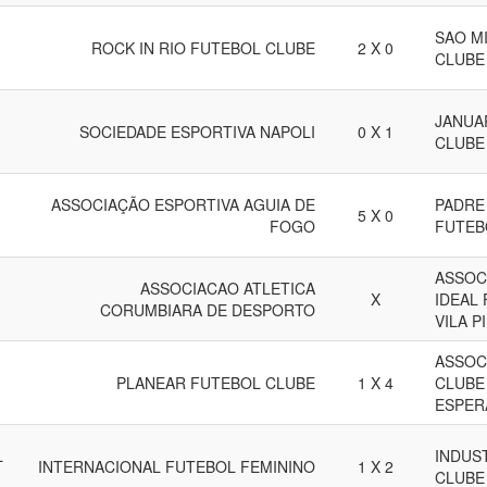
SAO M
ROCK IN RIO FUTEBOL CLUBE
2 X 0
CLUBE
JANUA
SOCIEDADE ESPORTIVA NAPOLI
0 X 1
CLUBE
ASSOCIAÇÃO ESPORTIVA AGUIA DE
PADRE
5 X 0
FOGO
FUTEB
ASSOC
ASSOCIACAO ATLETICA
X
IDEAL
CORUMBIARA DE DESPORTO
VILA P
ASSOC
PLANEAR FUTEBOL CLUBE
1 X 4
CLUBE
ESPER
L
INDUS
INTERNACIONAL FUTEBOL FEMININO
1 X 2
CLUBE