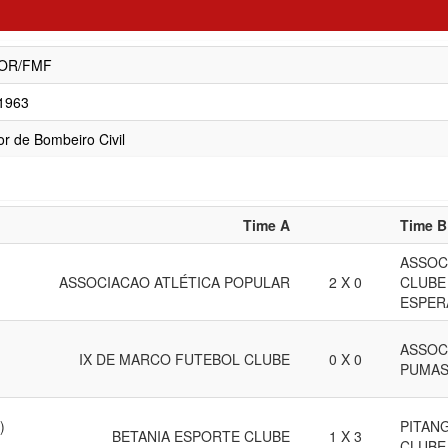
OR/FMF
/1963
tor de Bombeiro Civil
Time A
Time B
ASSOC
ASSOCIACAO ATLÉTICA POPULAR
2 X 0
CLUBE
ESPER
ASSOC
IX DE MARCO FUTEBOL CLUBE
0 X 0
PUMAS
)
PITAN
BETANIA ESPORTE CLUBE
1 X 3
CLUBE