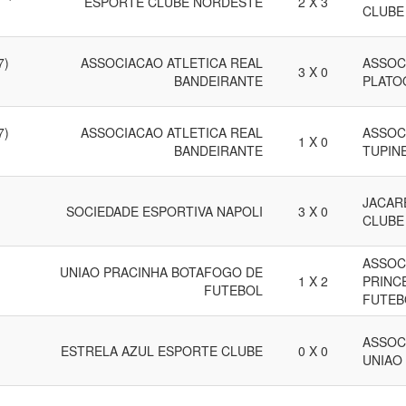
ESPORTE CLUBE NORDESTE
2 X 3
CLUBE
7)
ASSOCIACAO ATLETICA REAL
ASSOC
3 X 0
BANDEIRANTE
PLATO
7)
ASSOCIACAO ATLETICA REAL
ASSOC
1 X 0
BANDEIRANTE
TUPIN
JACAR
SOCIEDADE ESPORTIVA NAPOLI
3 X 0
CLUBE
ASSOC
UNIAO PRACINHA BOTAFOGO DE
1 X 2
PRINC
FUTEBOL
FUTEB
ASSOC
ESTRELA AZUL ESPORTE CLUBE
0 X 0
UNIAO 