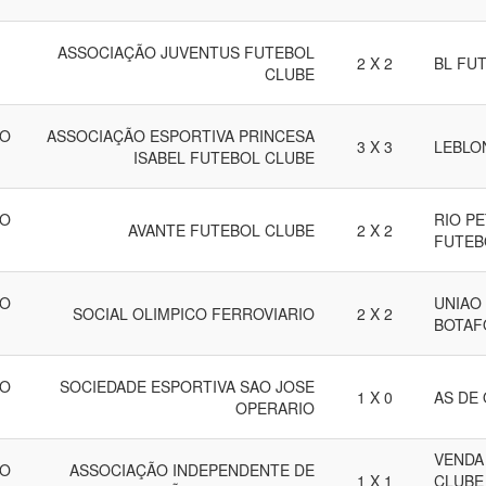
ASSOCIAÇÃO JUVENTUS FUTEBOL
2 X 2
BL FU
CLUBE
LO
ASSOCIAÇÃO ESPORTIVA PRINCESA
3 X 3
LEBLO
ISABEL FUTEBOL CLUBE
LO
RIO P
AVANTE FUTEBOL CLUBE
2 X 2
FUTEB
LO
UNIAO
SOCIAL OLIMPICO FERROVIARIO
2 X 2
BOTAF
LO
SOCIEDADE ESPORTIVA SAO JOSE
1 X 0
AS DE
OPERARIO
VENDA
LO
ASSOCIAÇÃO INDEPENDENTE DE
1 X 1
CLUBE