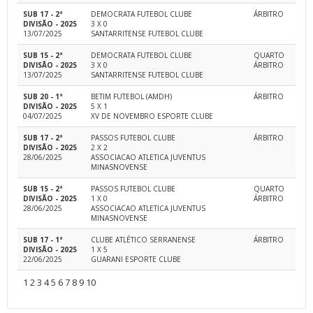
SUB 17 - 2ª
DEMOCRATA FUTEBOL CLUBE
ÁRBITRO
DIVISÃO - 2025
3 X 0
13/07/2025
SANTARRITENSE FUTEBOL CLUBE
SUB 15 - 2ª
DEMOCRATA FUTEBOL CLUBE
QUARTO
DIVISÃO - 2025
3 X 0
ÁRBITRO
13/07/2025
SANTARRITENSE FUTEBOL CLUBE
SUB 20 - 1ª
BETIM FUTEBOL (AMDH)
ÁRBITRO
DIVISÃO - 2025
5 X 1
04/07/2025
XV DE NOVEMBRO ESPORTE CLUBE
SUB 17 - 2ª
PASSOS FUTEBOL CLUBE
ÁRBITRO
DIVISÃO - 2025
2 X 2
28/06/2025
ASSOCIACAO ATLETICA JUVENTUS
MINASNOVENSE
SUB 15 - 2ª
PASSOS FUTEBOL CLUBE
QUARTO
DIVISÃO - 2025
1 X 0
ÁRBITRO
28/06/2025
ASSOCIACAO ATLETICA JUVENTUS
MINASNOVENSE
SUB 17 - 1ª
CLUBE ATLÉTICO SERRANENSE
ÁRBITRO
DIVISÃO - 2025
1 X 5
22/06/2025
GUARANI ESPORTE CLUBE
1
2
3
4
5
6
7
8
9
10