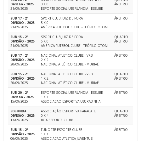
Divisão - 2025
3 X 0
ÁRBITRO
21/09/2025
ESPORTE SOCIAL UBERLANDIA - ESSUBE
SUB 17 - 2ª
SPORT CLUB JUIZ DE FORA
ÁRBITRO
DIVISÃO - 2025
5 X 0
21/09/2025
AMÉRICA FUTEBOL CLUBE - TEÓFILO OTONI
SUB 15 - 2ª
SPORT CLUB JUIZ DE FORA
QUARTO
DIVISÃO - 2025
5 X 0
ÁRBITRO
21/09/2025
AMÉRICA FUTEBOL CLUBE - TEÓFILO OTONI
SUB 17 - 2ª
NACIONAL ATLETICO CLUBE - VRB
ÁRBITRO
DIVISÃO - 2025
2 X 2
20/09/2025
NACIONAL ATLÉTICO CLUBE - MURIAÉ
SUB 15 - 2ª
NACIONAL ATLETICO CLUBE - VRB
QUARTO
DIVISÃO - 2025
1 X 2
ÁRBITRO
20/09/2025
NACIONAL ATLÉTICO CLUBE - MURIAÉ
SUB 20 - 2ª
ESPORTE SOCIAL UBERLANDIA - ESSUBE
ÁRBITRO
Divisão - 2025
1 X 1
15/09/2025
ASSOCIACAO ESPORTIVA UBERABINHA
SEGUNDA
ASSOCIAÇÃO ESPORTIVA PARACATU
QUARTO
DIVISÃO - 2025
0 X 4
ÁRBITRO
13/09/2025
BOA ESPORTE CLUBE
SUB 15 - 2ª
FUNORTE ESPORTE CLUBE
ÁRBITRO
DIVISÃO - 2025
1 X 1
06/09/2025
ASSOCIACAO ATLETICA JUVENTUS