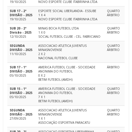
19/10/2025
NOVO ESPORTE CLUBE ITABIRINHA LTDA
SUB 17 - 2ª
ESPORTE SOCIAL UBERLANDIA - ESSUBE
QUARTO
DIVISÃO - 2025
1 X 4
ÁRBITRO
19/10/2025
NOVO ESPORTE CLUBE ITABIRINHA LTDA
SUB 20 - 2ª
MINAS BOCA FUTEBOL LTDA
QUARTO
Divisão - 2025
1 X 0
ÁRBITRO
12/10/2025
SOCIAL FUTEBOL CLUBE - CEL. FABRICIANO
SEGUNDA
ASSOCIACAO ATLETICA JUVENTUS
QUARTO
DIVISÃO - 2025
MINASNOVENSE
ÁRBITRO
11/10/2025
2 X 2
NACIONAL FUTEBOL CLUBE
SUB 17 - 1ª
AMERICA FUTEBOL CLUBE - SOCIEDADE
ÁRBITRO
DIVISÃO - 2025
ANONIMA DO FUTEBOL
05/10/2025
0 X 2
BETIM FUTEBOL (AMDH)
SUB 15 - 1ª
AMERICA FUTEBOL CLUBE - SOCIEDADE
QUARTO
DIVISÃO - 2025
ANONIMA DO FUTEBOL
ÁRBITRO
05/10/2025
7 X 1
BETIM FUTEBOL (AMDH)
SEGUNDA
ASSOCIACAO ATLETICA JUVENTUS
QUARTO
DIVISÃO - 2025
MINASNOVENSE
ÁRBITRO
27/09/2025
1 X 1
ASSOCIAÇÃO ESPORTIVA PARACATU
SUB 20 - 2ª
ASSOCIACAO ESPORTIVA UBERABINHA
QUARTO