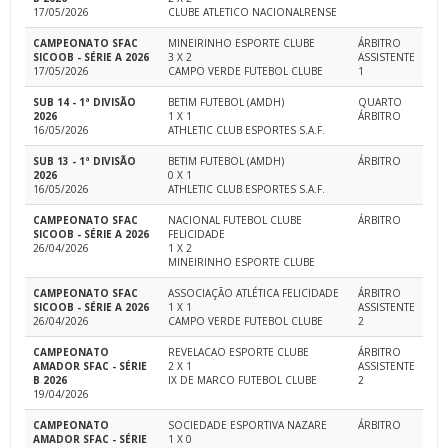
17/05/2026
CLUBE ATLETICO NACIONALRENSE
CAMPEONATO SFAC
MINEIRINHO ESPORTE CLUBE
ÁRBITRO
SICOOB - SÉRIE A 2026
3 X 2
ASSISTENTE
17/05/2026
CAMPO VERDE FUTEBOL CLUBE
1
SUB 14 - 1ª DIVISÃO
BETIM FUTEBOL (AMDH)
QUARTO
2026
1 X 1
ÁRBITRO
16/05/2026
ATHLETIC CLUB ESPORTES S.A.F.
SUB 13 - 1ª DIVISÃO
BETIM FUTEBOL (AMDH)
ÁRBITRO
2026
0 X 1
16/05/2026
ATHLETIC CLUB ESPORTES S.A.F.
CAMPEONATO SFAC
NACIONAL FUTEBOL CLUBE
ÁRBITRO
SICOOB - SÉRIE A 2026
FELICIDADE
26/04/2026
1 X 2
MINEIRINHO ESPORTE CLUBE
CAMPEONATO SFAC
ASSOCIAÇÃO ATLÉTICA FELICIDADE
ÁRBITRO
SICOOB - SÉRIE A 2026
1 X 1
ASSISTENTE
26/04/2026
CAMPO VERDE FUTEBOL CLUBE
2
CAMPEONATO
REVELACAO ESPORTE CLUBE
ÁRBITRO
AMADOR SFAC - SÉRIE
2 X 1
ASSISTENTE
B 2026
IX DE MARCO FUTEBOL CLUBE
2
19/04/2026
CAMPEONATO
SOCIEDADE ESPORTIVA NAZARE
ÁRBITRO
AMADOR SFAC - SÉRIE
1 X 0