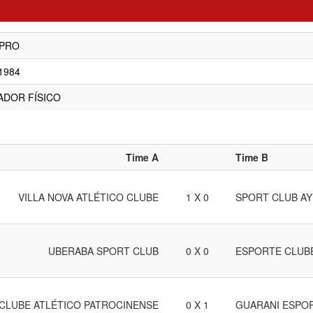
 PRO
/1984
ADOR FÍSICO
Time A
Time B
VILLA NOVA ATLÉTICO CLUBE
1 X 0
SPORT CLUB A
UBERABA SPORT CLUB
0 X 0
ESPORTE CLUB
CLUBE ATLÉTICO PATROCINENSE
0 X 1
GUARANI ESPO