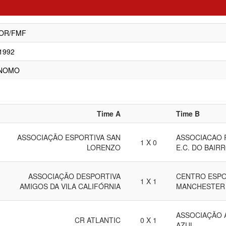
OR/FMF
/1992
NOMO
Time A
Time B
ASSOCIAÇÃO ESPORTIVA SAN
ASSOCIACAO 
1 X 0
LORENZO
E.C. DO BAIR
ASSOCIAÇÃO DESPORTIVA
CENTRO ESPO
1 X 1
AMIGOS DA VILA CALIFÓRNIA
MANCHESTER 
ASSOCIAÇÃO 
CR ATLANTIC
0 X 1
AZUL