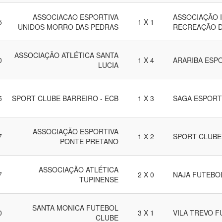
ASSOCIACAO ESPORTIVA
ASSOCIAÇÃO 
5
1 X 1
UNIDOS MORRO DAS PEDRAS
RECREAÇÃO 
ASSOCIAÇÃO ATLÉTICA SANTA
0
1 X 4
ARARIBA ESP
LUCIA
5
SPORT CLUBE BARREIRO - ECB
1 X 3
SAGA ESPORT
ASSOCIAÇÃO ESPORTIVA
7
1 X 2
SPORT CLUBE
PONTE PRETANO
ASSOCIAÇÃO ATLÉTICA
7
2 X 0
NAJA FUTEBO
TUPINENSE
SANTA MONICA FUTEBOL
0
3 X 1
VILA TREVO 
CLUBE