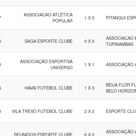
ASSOCIACAO ATLÉTICA
7
1 X 5
PITANGUI ES
POPULAR
ASSOCIACAO 
5
SAGA ESPORTE CLUBE
0 X 0
TUPINAMBAS
ASSOCIAÇÃO ESPORTIVA
0
1 X 1
ASSOCIAÇÃO 
UNIVERSO
BEIJA FLOR F
5
HAVAI FUTEBOL CLUBE
1 X 3
BELO HORIZO
0
VILA TREVO FUTEBOL CLUBE
2 X 2
ESPORTE CLU
ASSOCIAÇÃO 
REUNIDOS ESPORTE CLUBE
6 X 0