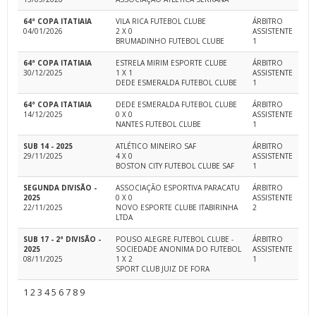
64ª COPA ITATIAIA
VILA RICA FUTEBOL CLUBE
ÁRBITRO
04/01/2026
2 X 0
ASSISTENTE
BRUMADINHO FUTEBOL CLUBE
1
64ª COPA ITATIAIA
ESTRELA MIRIM ESPORTE CLUBE
ÁRBITRO
30/12/2025
1 X 1
ASSISTENTE
DEDE ESMERALDA FUTEBOL CLUBE
1
64ª COPA ITATIAIA
DEDE ESMERALDA FUTEBOL CLUBE
ÁRBITRO
14/12/2025
0 X 0
ASSISTENTE
NANTES FUTEBOL CLUBE
1
SUB 14 - 2025
ATLÉTICO MINEIRO SAF
ÁRBITRO
29/11/2025
4 X 0
ASSISTENTE
BOSTON CITY FUTEBOL CLUBE SAF
1
SEGUNDA DIVISÃO -
ASSOCIAÇÃO ESPORTIVA PARACATU
ÁRBITRO
2025
0 X 0
ASSISTENTE
22/11/2025
NOVO ESPORTE CLUBE ITABIRINHA
2
LTDA
SUB 17 - 2ª DIVISÃO -
POUSO ALEGRE FUTEBOL CLUBE -
ÁRBITRO
2025
SOCIEDADE ANONIMA DO FUTEBOL
ASSISTENTE
08/11/2025
1 X 2
1
SPORT CLUB JUIZ DE FORA
1
2
3
4
5
6
7
8
9