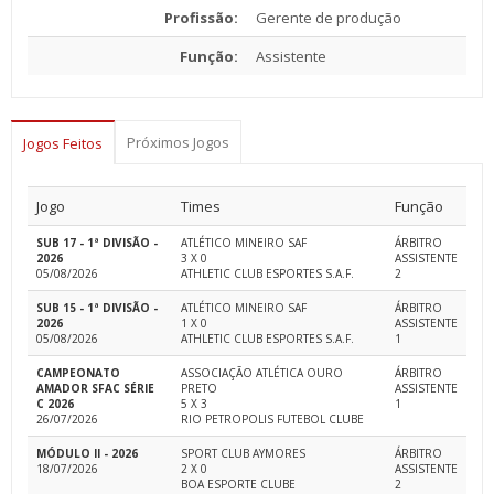
Profissão:
Gerente de produção
Função:
Assistente
Próximos Jogos
Jogos Feitos
Jogo
Times
Função
SUB 17 - 1ª DIVISÃO -
ATLÉTICO MINEIRO SAF
ÁRBITRO
2026
3 X 0
ASSISTENTE
05/08/2026
ATHLETIC CLUB ESPORTES S.A.F.
2
SUB 15 - 1ª DIVISÃO -
ATLÉTICO MINEIRO SAF
ÁRBITRO
2026
1 X 0
ASSISTENTE
05/08/2026
ATHLETIC CLUB ESPORTES S.A.F.
1
CAMPEONATO
ASSOCIAÇÃO ATLÉTICA OURO
ÁRBITRO
AMADOR SFAC SÉRIE
PRETO
ASSISTENTE
C 2026
5 X 3
1
26/07/2026
RIO PETROPOLIS FUTEBOL CLUBE
MÓDULO II - 2026
SPORT CLUB AYMORES
ÁRBITRO
18/07/2026
2 X 0
ASSISTENTE
BOA ESPORTE CLUBE
2