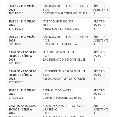
SUB 15 - 1ª DIVISÃO -
SÃO JOÃO DEL REI ESPORTE CLUBE
ÁRBITRO
2026
3 X 0
ASSISTENTE
18/04/2026
BOSTON CITY FUTEBOL CLUBE SAF
2
SUB 20 - 1ª DIVISÃO -
ATLÉTICO MINEIRO SAF
ÁRBITRO
2026
10 X 0
ASSISTENTE
17/04/2026
MINAS BOCA FUTEBOL LTDA
1
SUB 20 - 1ª DIVISÃO -
SÃO JOÃO DEL REI ESPORTE CLUBE
ÁRBITRO
2026
1 X 1
ASSISTENTE
30/03/2026
ESPORTE CLUBE VILLA REAL
1
CAMPEONATO SFAC
LEBLON ESPORTE CLUBE
ÁRBITRO
SICOOB - SÉRIE A
1 X 2
ASSISTENTE
2026
SAO BERNARDO ESPORTE CLUBE
1
29/03/2026
CAMPEONATO SFAC
INCONFIDENCIA ESPORTE CLUBE
ÁRBITRO
SICOOB - SÉRIE A
4 X 0
ASSISTENTE
2026
ASSOCIACAO ATLÉTICA POPULAR
1
22/03/2026
SUB 20 - 1ª DIVISÃO -
BETIM FUTEBOL (AMDH)
ÁRBITRO
2026
1 X 0
ASSISTENTE
21/03/2026
COIMBRA ESPORTE CLUBE SAF
1
CAMPEONATO SFAC
ASSOCIAÇÃO ESPORTIVA FAMILIA
ÁRBITRO
SICOOB - SÉRIE A
VILA TREVO
ASSISTENTE
2026
5 X 2
1
15/03/2026
ASSOCIAÇÃO ATLÉTICA SERRANA