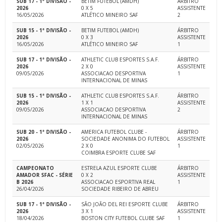
SUB 17 - 1ª DIVISÃO -
BETIM FUTEBOL (AMDH)
ÁRBITRO
2026
0 X 5
ASSISTENTE
16/05/2026
ATLÉTICO MINEIRO SAF
2
SUB 15 - 1ª DIVISÃO -
BETIM FUTEBOL (AMDH)
ÁRBITRO
2026
0 X 3
ASSISTENTE
16/05/2026
ATLÉTICO MINEIRO SAF
1
SUB 17 - 1ª DIVISÃO -
ATHLETIC CLUB ESPORTES S.A.F.
ÁRBITRO
2026
2 X 0
ASSISTENTE
09/05/2026
ASSOCIACAO DESPORTIVA
1
INTERNACIONAL DE MINAS
SUB 15 - 1ª DIVISÃO -
ATHLETIC CLUB ESPORTES S.A.F.
ÁRBITRO
2026
1 X 1
ASSISTENTE
09/05/2026
ASSOCIACAO DESPORTIVA
2
INTERNACIONAL DE MINAS
SUB 20 - 1ª DIVISÃO -
AMERICA FUTEBOL CLUBE -
ÁRBITRO
2026
SOCIEDADE ANONIMA DO FUTEBOL
ASSISTENTE
02/05/2026
2 X 0
1
COIMBRA ESPORTE CLUBE SAF
CAMPEONATO
ESTRELA AZUL ESPORTE CLUBE
ÁRBITRO
AMADOR SFAC - SÉRIE
0 X 2
ASSISTENTE
B 2026
ASSOCIACAO ESPORTIVA REAL
1
26/04/2026
SOCIEDADE RIBEIRO DE ABREU
SUB 17 - 1ª DIVISÃO -
SÃO JOÃO DEL REI ESPORTE CLUBE
ÁRBITRO
2026
3 X 1
ASSISTENTE
18/04/2026
BOSTON CITY FUTEBOL CLUBE SAF
1