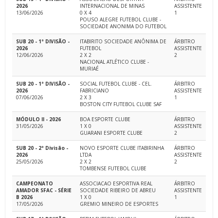
2026
INTERNACIONAL DE MINAS
ASSISTENTE
13/06/2026
0 X 4
1
POUSO ALEGRE FUTEBOL CLUBE -
SOCIEDADE ANONIMA DO FUTEBOL
SUB 20 - 1ª DIVISÃO -
ITABIRITO SOCIEDADE ANÔNIMA DE
ÁRBITRO
2026
FUTEBOL
ASSISTENTE
12/06/2026
2 X 2
2
NACIONAL ATLÉTICO CLUBE -
MURIAÉ
SUB 20 - 1ª DIVISÃO -
SOCIAL FUTEBOL CLUBE - CEL.
ÁRBITRO
2026
FABRICIANO
ASSISTENTE
07/06/2026
2 X 3
1
BOSTON CITY FUTEBOL CLUBE SAF
MÓDULO II - 2026
BOA ESPORTE CLUBE
ÁRBITRO
31/05/2026
1 X 0
ASSISTENTE
GUARANI ESPORTE CLUBE
2
SUB 20 - 2ª Divisão -
NOVO ESPORTE CLUBE ITABIRINHA
ÁRBITRO
2026
LTDA
ASSISTENTE
25/05/2026
2 X 2
2
TOMBENSE FUTEBOL CLUBE
CAMPEONATO
ASSOCIACAO ESPORTIVA REAL
ÁRBITRO
AMADOR SFAC - SÉRIE
SOCIEDADE RIBEIRO DE ABREU
ASSISTENTE
B 2026
1 X 0
1
17/05/2026
GREMIO MINEIRO DE ESPORTES