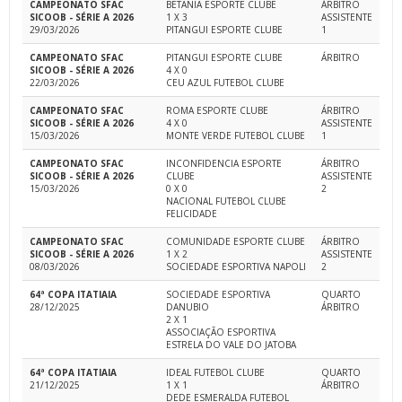
CAMPEONATO SFAC
BETANIA ESPORTE CLUBE
ÁRBITRO
SICOOB - SÉRIE A 2026
1 X 3
ASSISTENTE
29/03/2026
PITANGUI ESPORTE CLUBE
1
CAMPEONATO SFAC
PITANGUI ESPORTE CLUBE
ÁRBITRO
SICOOB - SÉRIE A 2026
4 X 0
22/03/2026
CEU AZUL FUTEBOL CLUBE
CAMPEONATO SFAC
ROMA ESPORTE CLUBE
ÁRBITRO
SICOOB - SÉRIE A 2026
4 X 0
ASSISTENTE
15/03/2026
MONTE VERDE FUTEBOL CLUBE
1
CAMPEONATO SFAC
INCONFIDENCIA ESPORTE
ÁRBITRO
SICOOB - SÉRIE A 2026
CLUBE
ASSISTENTE
15/03/2026
0 X 0
2
NACIONAL FUTEBOL CLUBE
FELICIDADE
CAMPEONATO SFAC
COMUNIDADE ESPORTE CLUBE
ÁRBITRO
SICOOB - SÉRIE A 2026
1 X 2
ASSISTENTE
08/03/2026
SOCIEDADE ESPORTIVA NAPOLI
2
64ª COPA ITATIAIA
SOCIEDADE ESPORTIVA
QUARTO
28/12/2025
DANUBIO
ÁRBITRO
2 X 1
ASSOCIAÇÃO ESPORTIVA
ESTRELA DO VALE DO JATOBA
64ª COPA ITATIAIA
IDEAL FUTEBOL CLUBE
QUARTO
21/12/2025
1 X 1
ÁRBITRO
DEDE ESMERALDA FUTEBOL