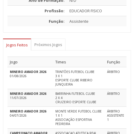
Ano de Formação:
N/D
Profissão:
EDUCADOR FISICO
Função:
Assistente
Próximos Jogos
Jogos Feitos
Jogo
Times
Função
MINEIRO AMADOR 2026
TRINTÕES FUTEBOL CLUBE
ÁRBITRO
01/08/2026
3 X 1
ESPORTE CLUBE RIBEIRO
JUNQUEIRA
MINEIRO AMADOR 2026
BARRINHA FUTEBOL CLUBE
ÁRBITRO
11/07/2026
2 X 4
CRUZEIRO ESPORTE CLUBE
MINEIRO AMADOR 2026
MONTE VERDE FUTEBOL CLUBE
ÁRBITRO
04/07/2026
1 X 1
ASSISTENTE
ASSOCIAÇÃO ESPORTIVA
1
PEDREIRA
CAMPEONATO AMADOR
ASSOCIACAO ATLETICA REAL
ÁRBITRO