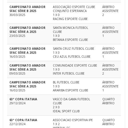
CAMPEONATO AMADOR
ASSOCIAÇÃO ESPORTE CLUBE
ÁRBITRO
SFAC SÉRIE B 2025
CONJUNTO ESPERANCA
ASSISTENTE
30/03/2025
1 X 0
2
RACING ESPORTE CLUBE
CAMPEONATO AMADOR
SANTA MONICA FUTEBOL
ÁRBITRO
SFAC SÉRIE A 2025
CLUBE
ASSISTENTE
23/03/2025
1 X 0
1
BETANIA ESPORTE CLUBE
CAMPEONATO AMADOR
SANTA CRUZ FUTEBOL CLUBE
ÁRBITRO
SFAC SÉRIE A 2025
1 X 0
ASSISTENTE
16/03/2025
CEU AZUL FUTEBOL CLUBE
1
CAMPEONATO AMADOR
COMUNIDADE ESPORTE CLUBE
ÁRBITRO
SFAC SÉRIE A 2025
1 X 0
ASSISTENTE
09/03/2025
INTER FUTEBOL CLUBE
2
CAMPEONATO AMADOR
BL FUTEBOL CLUBE
ÁRBITRO
SFAC SÉRIE A 2025
1 X 0
ASSISTENTE
16/02/2025
ARARIBA ESPORTE CLUBE
1
63ª COPA ITATIAIA
VASCO DA GAMA FUTEBOL
QUARTO
29/12/2024
CLUBE
ÁRBITRO
2 X 0
IDEAL SPORT CLUB
63ª COPA ITATIAIA
ASSOCIACAO ESPORTIVA IPE
QUARTO
22/12/2024
1 X 2
ÁRBITRO