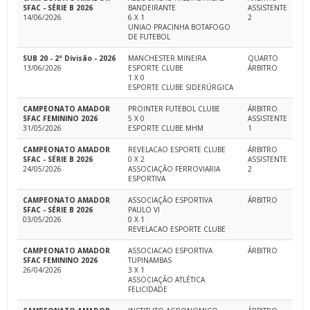
SFAC - SÉRIE B 2026
BANDEIRANTE
ASSISTENTE
14/06/2026
6 X 1
2
UNIAO PRACINHA BOTAFOGO
DE FUTEBOL
SUB 20 - 2ª Divisão - 2026
MANCHESTER MINEIRA
QUARTO
13/06/2026
ESPORTE CLUBE
ÁRBITRO
1 X 0
ESPORTE CLUBE SIDERÚRGICA
CAMPEONATO AMADOR
PROINTER FUTEBOL CLUBE
ÁRBITRO
SFAC FEMININO 2026
5 X 0
ASSISTENTE
31/05/2026
ESPORTE CLUBE MHM
1
CAMPEONATO AMADOR
REVELACAO ESPORTE CLUBE
ÁRBITRO
SFAC - SÉRIE B 2026
0 X 2
ASSISTENTE
24/05/2026
ASSOCIAÇÃO FERROVIARIA
2
ESPORTIVA
CAMPEONATO AMADOR
ASSOCIAÇÃO ESPORTIVA
ÁRBITRO
SFAC - SÉRIE B 2026
PAULO VI
03/05/2026
0 X 1
REVELACAO ESPORTE CLUBE
CAMPEONATO AMADOR
ASSOCIACAO ESPORTIVA
ÁRBITRO
SFAC FEMININO 2026
TUPINAMBAS
26/04/2026
3 X 1
ASSOCIAÇÃO ATLÉTICA
FELICIDADE