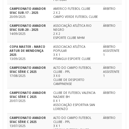
CAMPEONATO AMADOR
AMERICO FUTEBOL CLUBE
ÁRBITRO
SFAC SUB-17 - 2025
2 X 2
20/09/2025
CAMPO VERDE FUTEBOL CLUBE
CAMPEONATO AMADOR
ASSOCIAÇÃO ATLÉTICA RIO
ÁRBITRO
SFAC SUB-20 - 2025
NEGRO
14/09/2025
2 X 2
ESPORTE CLUBE MHM
COPA MASTER - MARCO
ASSOCIACAO ATLÉTICA
ÁRBITRO
ARTUR DE MENDONÇA
POPULAR
ASSISTENTE
2025
3 X 1
1
13/09/2025
PITANGUI ESPORTE CLUBE
CAMPEONATO AMADOR
ALTO DO CAMPO FUTEBOL
ÁRBITRO
SFAC SÉRIE C 2025
CLUBE - PPL
ASSISTENTE
17/08/2025
3 X 0
1
CLUBE DE DESPORTO
CAMPINENSE
CAMPEONATO AMADOR
CLUBE DE FUTEBOL VALENCIA
ÁRBITRO
SFAC SÉRIE C 2025
NAZARE BH
20/07/2025
0 X 1
ASSOCIAÇÃO ESPORTIVA SAN
LORENZO
CAMPEONATO AMADOR
ALTO DO CAMPO FUTEBOL
ÁRBITRO
SFAC SÉRIE C 2025
CLUBE - PPL
13/07/2025
3 X 1