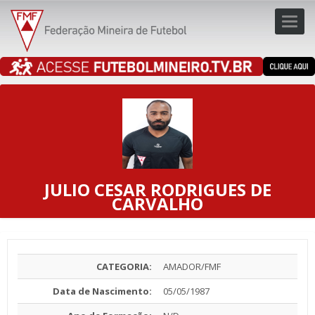
Toggl
navig
navig
JULIO CESAR RODRIGUES DE
CARVALHO
CATEGORIA:
AMADOR/FMF
Data de Nascimento:
05/05/1987