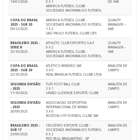
14/01/2026
0 X 1
DE VAR
AMERICA FUTEBOL CLUBE -
SOCIEDADE ANONIMA DO FUTEBOL
COPA DO BRASIL
AMERICA FUTEBOL CLUBE -
QUALITY
2025 - SUB 20
SOCIEDADE ANONIMA DO FUTEBOL
MANAGER –
09/12/2025
1 X 2
VAR
SAO PAULO FUTEBOL CLUBE (SP)
BRASILEIRO 2025 -
ATHLETIC CLUB ESPORTES S.A.F.
QUALITY
SERIE B
0 X 2
MANAGER –
25/10/2025
AMERICA FUTEBOL CLUBE -
VAR
SOCIEDADE ANONIMA DO FUTEBOL
COPA DO BRASIL
ATLÉTICO MINEIRO SAF
ANALISTA DE
2025 - SUB 20
3 X 0
CAMPO
22/10/2025
REAL BRASILIA FUTEBOL CLUBE LTDA
SEGUNDA DIVISÃO
TUPI FOOT BALL CLUB
ANALISTA DE
- 2025
2 X 1
CAMPO
11/10/2025
UNIÃO LUZIENSE ESPORTE CLUBE
SEGUNDA DIVISÃO
ASSOCIACAO DESPORTIVA
ANALISTA DE
- 2025
INTERNACIONAL DE MINAS
CAMPO
26/09/2025
3 X 0
BOSTON CITY FUTEBOL CLUBE SAF
BRASILEIRO 2025 -
CRUZEIRO ESPORTE CLUBE -
ANALISTA DE
SUB 17
SOCIEDADE ANÔNIMA DO FUTEBOL
CAMPO
23/09/2025
0 X 2
RED BULL BRAGANTINO - SP