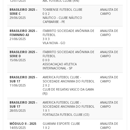
12/07/2025
ABC FUTEBOL CLUBE (RN)
BRASILEIRO 2025 -
TOMBENSE FUTEBOL CLUBE
ANALISTA DE
SERIE C
0 X 2
CAMPO
29/06/2025
NÁUTICO - CLUBE NÁUTICO
CAPIBARIBE - PE
BRASILEIRO 2025 -
ITABIRITO SOCIEDADE ANÔNIMA DE
ANALISTA DE
FEMININO A3
FUTEBOL
CAMPO
21/06/2025
3 X 3
VILA NOVA - GO
BRASILEIRO 2025 -
ITABIRITO SOCIEDADE ANÔNIMA DE
ANALISTA DE
SERIE D
FUTEBOL
CAMPO
15/06/2025
0 X 0
ASSOACIAÇAO ATLETICA
INTERNACIONAL - SP
BRASILEIRO 2025 -
AMERICA FUTEBOL CLUBE -
ANALISTA DE
SUB 17
SOCIEDADE ANONIMA DO FUTEBOL
CAMPO
11/06/2025
2 X 2
CLUB DE REGATAS VASCO DA GAMA
(RJ)
BRASILEIRO 2025 -
AMERICA FUTEBOL CLUBE -
ANALISTA DE
SUB 17
SOCIEDADE ANONIMA DO FUTEBOL
CAMPO
28/05/2025
1 X 1
FORTALEZA FUTEBOL CLUBE (CE)
MÓDULO II - 2025
GUARANI ESPORTE CLUBE
ANALISTA DE
14/05/2025
1 X 2
CAMPO