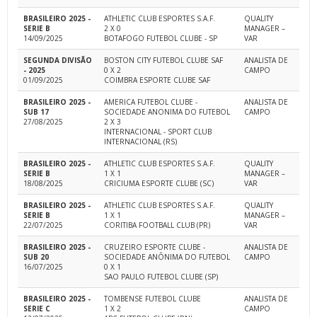
BRASILEIRO 2025 -
ATHLETIC CLUB ESPORTES S.A.F.
QUALITY
SERIE B
2 X 0
MANAGER –
14/09/2025
BOTAFOGO FUTEBOL CLUBE - SP
VAR
SEGUNDA DIVISÃO
BOSTON CITY FUTEBOL CLUBE SAF
ANALISTA DE
- 2025
0 X 2
CAMPO
01/09/2025
COIMBRA ESPORTE CLUBE SAF
BRASILEIRO 2025 -
AMERICA FUTEBOL CLUBE -
ANALISTA DE
SUB 17
SOCIEDADE ANONIMA DO FUTEBOL
CAMPO
27/08/2025
2 X 3
INTERNACIONAL - SPORT CLUB
INTERNACIONAL (RS)
BRASILEIRO 2025 -
ATHLETIC CLUB ESPORTES S.A.F.
QUALITY
SERIE B
1 X 1
MANAGER –
18/08/2025
CRICIUMA ESPORTE CLUBE (SC)
VAR
BRASILEIRO 2025 -
ATHLETIC CLUB ESPORTES S.A.F.
QUALITY
SERIE B
1 X 1
MANAGER –
22/07/2025
CORITIBA FOOTBALL CLUB (PR)
VAR
BRASILEIRO 2025 -
CRUZEIRO ESPORTE CLUBE -
ANALISTA DE
SUB 20
SOCIEDADE ANÔNIMA DO FUTEBOL
CAMPO
16/07/2025
0 X 1
SAO PAULO FUTEBOL CLUBE (SP)
BRASILEIRO 2025 -
TOMBENSE FUTEBOL CLUBE
ANALISTA DE
SERIE C
1 X 2
CAMPO