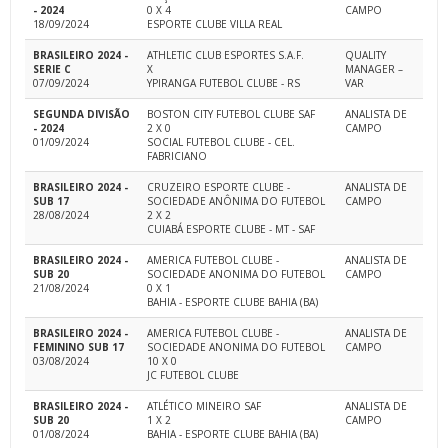
- 2024
0 X 4
CAMPO
18/09/2024
ESPORTE CLUBE VILLA REAL
BRASILEIRO 2024 -
ATHLETIC CLUB ESPORTES S.A.F.
QUALITY
SERIE C
X
MANAGER –
07/09/2024
YPIRANGA FUTEBOL CLUBE - RS
VAR
SEGUNDA DIVISÃO
BOSTON CITY FUTEBOL CLUBE SAF
ANALISTA DE
- 2024
2 X 0
CAMPO
01/09/2024
SOCIAL FUTEBOL CLUBE - CEL.
FABRICIANO
BRASILEIRO 2024 -
CRUZEIRO ESPORTE CLUBE -
ANALISTA DE
SUB 17
SOCIEDADE ANÔNIMA DO FUTEBOL
CAMPO
28/08/2024
2 X 2
CUIABÁ ESPORTE CLUBE - MT - SAF
BRASILEIRO 2024 -
AMERICA FUTEBOL CLUBE -
ANALISTA DE
SUB 20
SOCIEDADE ANONIMA DO FUTEBOL
CAMPO
21/08/2024
0 X 1
BAHIA - ESPORTE CLUBE BAHIA (BA)
BRASILEIRO 2024 -
AMERICA FUTEBOL CLUBE -
ANALISTA DE
FEMININO SUB 17
SOCIEDADE ANONIMA DO FUTEBOL
CAMPO
03/08/2024
10 X 0
JC FUTEBOL CLUBE
BRASILEIRO 2024 -
ATLÉTICO MINEIRO SAF
ANALISTA DE
SUB 20
1 X 2
CAMPO
01/08/2024
BAHIA - ESPORTE CLUBE BAHIA (BA)