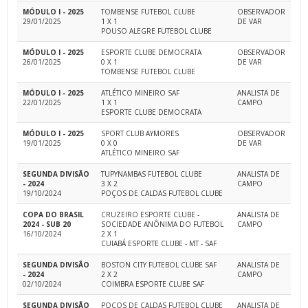
MÓDULO I - 2025
TOMBENSE FUTEBOL CLUBE
OBSERVADOR
29/01/2025
1 X 1
DE VAR
POUSO ALEGRE FUTEBOL CLUBE
MÓDULO I - 2025
ESPORTE CLUBE DEMOCRATA
OBSERVADOR
26/01/2025
0 X 1
DE VAR
TOMBENSE FUTEBOL CLUBE
MÓDULO I - 2025
ATLÉTICO MINEIRO SAF
ANALISTA DE
22/01/2025
1 X 1
CAMPO
ESPORTE CLUBE DEMOCRATA
MÓDULO I - 2025
SPORT CLUB AYMORES
OBSERVADOR
19/01/2025
0 X 0
DE VAR
ATLÉTICO MINEIRO SAF
SEGUNDA DIVISÃO
TUPYNAMBAS FUTEBOL CLUBE
ANALISTA DE
- 2024
3 X 2
CAMPO
19/10/2024
POÇOS DE CALDAS FUTEBOL CLUBE
COPA DO BRASIL
CRUZEIRO ESPORTE CLUBE -
ANALISTA DE
2024 - SUB 20
SOCIEDADE ANÔNIMA DO FUTEBOL
CAMPO
16/10/2024
2 X 1
CUIABÁ ESPORTE CLUBE - MT - SAF
SEGUNDA DIVISÃO
BOSTON CITY FUTEBOL CLUBE SAF
ANALISTA DE
- 2024
2 X 2
CAMPO
02/10/2024
COIMBRA ESPORTE CLUBE SAF
SEGUNDA DIVISÃO
POÇOS DE CALDAS FUTEBOL CLUBE
ANALISTA DE