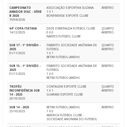
CAMPEONATO
ASSOCIAÇÃO ESPORTIVA SUZANA
ÁRBITRO
AMADOR SFAC - SÉRIE
1 X 1
B 2026
BONFINENSE ESPORTE CLUBE
19/04/2026
64ª COPA ITATIAIA
DEDE ESMERALDA FUTEBOL CLUBE
QUARTO
14/12/2025
0 X 0
ÁRBITRO
NANTES FUTEBOL CLUBE
SUB 17 - 1ª DIVISÃO -
ITABIRITO SOCIEDADE ANÔNIMA DE
QUARTO
2025
FUTEBOL
ÁRBITRO
01/11/2025
1 X 1
BETIM FUTEBOL (AMDH)
SUB 15 - 1ª DIVISÃO -
ITABIRITO SOCIEDADE ANÔNIMA DE
ÁRBITRO
2025
FUTEBOL
01/11/2025
1 X 0
BETIM FUTEBOL (AMDH)
TROFÉU
CONTAGEM ESPORTE CLUBE
QUARTO
INCONFIDÊNCIA SUB
1 X 1
ÁRBITRO
14 - 2025
GUARANI ESPORTE CLUBE
26/10/2025
SUB 14 - 2025
BETIM FUTEBOL (AMDH)
ÁRBITRO
25/10/2025
1 X 0
AMERICA FUTEBOL CLUBE -
SOCIEDADE ANONIMA DO FUTEBOL