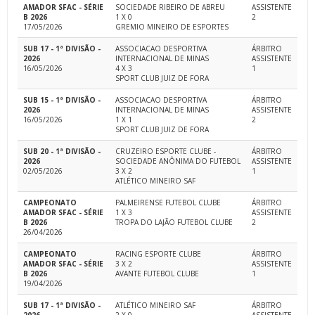
AMADOR SFAC - SÉRIE
SOCIEDADE RIBEIRO DE ABREU
ASSISTENTE
B 2026
1 X 0
2
17/05/2026
GREMIO MINEIRO DE ESPORTES
SUB 17 - 1ª DIVISÃO -
ASSOCIACAO DESPORTIVA
ÁRBITRO
2026
INTERNACIONAL DE MINAS
ASSISTENTE
16/05/2026
4 X 3
1
SPORT CLUB JUIZ DE FORA
SUB 15 - 1ª DIVISÃO -
ASSOCIACAO DESPORTIVA
ÁRBITRO
2026
INTERNACIONAL DE MINAS
ASSISTENTE
16/05/2026
1 X 1
2
SPORT CLUB JUIZ DE FORA
SUB 20 - 1ª DIVISÃO -
CRUZEIRO ESPORTE CLUBE -
ÁRBITRO
2026
SOCIEDADE ANÔNIMA DO FUTEBOL
ASSISTENTE
02/05/2026
3 X 2
1
ATLÉTICO MINEIRO SAF
CAMPEONATO
PALMEIRENSE FUTEBOL CLUBE
ÁRBITRO
AMADOR SFAC - SÉRIE
1 X 3
ASSISTENTE
B 2026
TROPA DO LAJÃO FUTEBOL CLUBE
2
26/04/2026
CAMPEONATO
RACING ESPORTE CLUBE
ÁRBITRO
AMADOR SFAC - SÉRIE
3 X 2
ASSISTENTE
B 2026
AVANTE FUTEBOL CLUBE
1
19/04/2026
SUB 17 - 1ª DIVISÃO -
ATLÉTICO MINEIRO SAF
ÁRBITRO