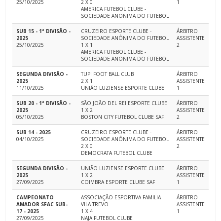
25/10/2025
2 X 0
1
AMERICA FUTEBOL CLUBE -
SOCIEDADE ANONIMA DO FUTEBOL
SUB 15 - 1ª DIVISÃO -
CRUZEIRO ESPORTE CLUBE -
ÁRBITRO
2025
SOCIEDADE ANÔNIMA DO FUTEBOL
ASSISTENTE
25/10/2025
1 X 1
2
AMERICA FUTEBOL CLUBE -
SOCIEDADE ANONIMA DO FUTEBOL
SEGUNDA DIVISÃO -
TUPI FOOT BALL CLUB
ÁRBITRO
2025
2 X 1
ASSISTENTE
11/10/2025
UNIÃO LUZIENSE ESPORTE CLUBE
1
SUB 20 - 1ª DIVISÃO -
SÃO JOÃO DEL REI ESPORTE CLUBE
ÁRBITRO
2025
1 X 2
ASSISTENTE
05/10/2025
BOSTON CITY FUTEBOL CLUBE SAF
2
SUB 14 - 2025
CRUZEIRO ESPORTE CLUBE -
ÁRBITRO
04/10/2025
SOCIEDADE ANÔNIMA DO FUTEBOL
ASSISTENTE
2 X 0
2
DEMOCRATA FUTEBOL CLUBE
SEGUNDA DIVISÃO -
UNIÃO LUZIENSE ESPORTE CLUBE
ÁRBITRO
2025
1 X 2
ASSISTENTE
27/09/2025
COIMBRA ESPORTE CLUBE SAF
1
CAMPEONATO
ASSOCIAÇÃO ESPORTIVA FAMILIA
ÁRBITRO
AMADOR SFAC SUB-
VILA TREVO
ASSISTENTE
17 - 2025
1 X 4
1
27/09/2025
NAJA FUTEBOL CLUBE