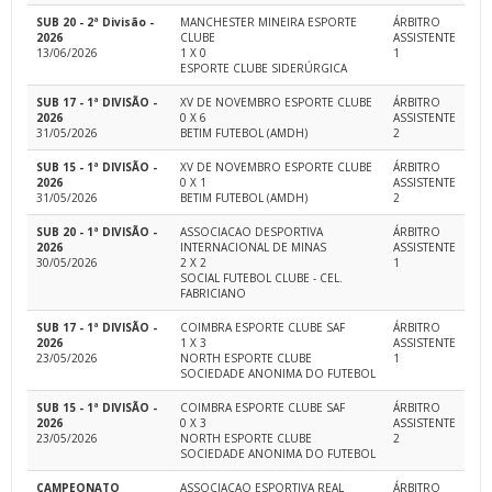
SUB 20 - 2ª Divisão -
MANCHESTER MINEIRA ESPORTE
ÁRBITRO
2026
CLUBE
ASSISTENTE
13/06/2026
1 X 0
1
ESPORTE CLUBE SIDERÚRGICA
SUB 17 - 1ª DIVISÃO -
XV DE NOVEMBRO ESPORTE CLUBE
ÁRBITRO
2026
0 X 6
ASSISTENTE
31/05/2026
BETIM FUTEBOL (AMDH)
2
SUB 15 - 1ª DIVISÃO -
XV DE NOVEMBRO ESPORTE CLUBE
ÁRBITRO
2026
0 X 1
ASSISTENTE
31/05/2026
BETIM FUTEBOL (AMDH)
2
SUB 20 - 1ª DIVISÃO -
ASSOCIACAO DESPORTIVA
ÁRBITRO
2026
INTERNACIONAL DE MINAS
ASSISTENTE
30/05/2026
2 X 2
1
SOCIAL FUTEBOL CLUBE - CEL.
FABRICIANO
SUB 17 - 1ª DIVISÃO -
COIMBRA ESPORTE CLUBE SAF
ÁRBITRO
2026
1 X 3
ASSISTENTE
23/05/2026
NORTH ESPORTE CLUBE
1
SOCIEDADE ANONIMA DO FUTEBOL
SUB 15 - 1ª DIVISÃO -
COIMBRA ESPORTE CLUBE SAF
ÁRBITRO
2026
0 X 3
ASSISTENTE
23/05/2026
NORTH ESPORTE CLUBE
2
SOCIEDADE ANONIMA DO FUTEBOL
CAMPEONATO
ASSOCIACAO ESPORTIVA REAL
ÁRBITRO