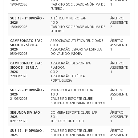
2026
2 X 0
ASSISTENTE
18/04/2026
ITABIRITO SOCIEDADE ANÔNIMA DE
1
FUTEBOL
SUB 15 - 1ª DIVISÃO -
ATLÉTICO MINEIRO SAF
ÁRBITRO
2026
4 X 0
ASSISTENTE
18/04/2026
ITABIRITO SOCIEDADE ANÔNIMA DE
2
FUTEBOL
CAMPEONATO SFAC
ASSOCIAÇÃO ATLÉTICA FELICIDADE
ÁRBITRO
SICOOB - SÉRIE A
6 X 0
ASSISTENTE
2026
ASSOCIAÇÃO ESPORTIVA ESTRELA
1
05/04/2026
DO VALE DO JATOBA
CAMPEONATO SFAC
ASSOCIAÇÃO DESPORTIVA
ÁRBITRO
SICOOB - SÉRIE A
PLATOON
ASSISTENTE
2026
0 X 2
1
22/03/2026
ASSOCIAÇÃO ATLÉTICA
PORTUGUESA
SUB 20 - 1ª DIVISÃO -
MINAS BOCA FUTEBOL LTDA
ÁRBITRO
2026
1 X 3
ASSISTENTE
21/03/2026
CRUZEIRO ESPORTE CLUBE -
1
SOCIEDADE ANÔNIMA DO FUTEBOL
SEGUNDA DIVISÃO -
COIMBRA ESPORTE CLUBE SAF
ÁRBITRO
2025
3 X 1
ASSISTENTE
02/11/2025
TUPI FOOT BALL CLUB
1
SUB 17 - 1ª DIVISÃO -
CRUZEIRO ESPORTE CLUBE -
ÁRBITRO
2025
SOCIEDADE ANÔNIMA DO FUTEBOL
ASSISTENTE