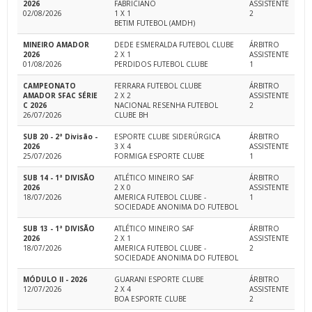
2026
FABRICIANO
ASSISTENTE
02/08/2026
1 X 1
2
BETIM FUTEBOL (AMDH)
MINEIRO AMADOR
DEDE ESMERALDA FUTEBOL CLUBE
ÁRBITRO
2026
2 X 1
ASSISTENTE
01/08/2026
PERDIDOS FUTEBOL CLUBE
1
CAMPEONATO
FERRARA FUTEBOL CLUBE
ÁRBITRO
AMADOR SFAC SÉRIE
2 X 2
ASSISTENTE
C 2026
NACIONAL RESENHA FUTEBOL
2
26/07/2026
CLUBE BH
SUB 20 - 2ª Divisão -
ESPORTE CLUBE SIDERÚRGICA
ÁRBITRO
2026
3 X 4
ASSISTENTE
25/07/2026
FORMIGA ESPORTE CLUBE
1
SUB 14 - 1ª DIVISÃO
ATLÉTICO MINEIRO SAF
ÁRBITRO
2026
2 X 0
ASSISTENTE
18/07/2026
AMERICA FUTEBOL CLUBE -
1
SOCIEDADE ANONIMA DO FUTEBOL
SUB 13 - 1ª DIVISÃO
ATLÉTICO MINEIRO SAF
ÁRBITRO
2026
2 X 1
ASSISTENTE
18/07/2026
AMERICA FUTEBOL CLUBE -
2
SOCIEDADE ANONIMA DO FUTEBOL
MÓDULO II - 2026
GUARANI ESPORTE CLUBE
ÁRBITRO
12/07/2026
2 X 4
ASSISTENTE
BOA ESPORTE CLUBE
2