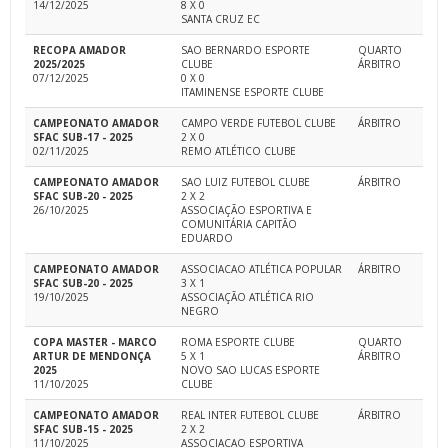
14/12/2025
8 X 0
SANTA CRUZ EC
RECOPA AMADOR
SAO BERNARDO ESPORTE
QUARTO
2025/2025
CLUBE
ÁRBITRO
07/12/2025
0 X 0
ITAMINENSE ESPORTE CLUBE
CAMPEONATO AMADOR
CAMPO VERDE FUTEBOL CLUBE
ÁRBITRO
SFAC SUB-17 - 2025
2 X 0
02/11/2025
REMO ATLÉTICO CLUBE
CAMPEONATO AMADOR
SAO LUIZ FUTEBOL CLUBE
ÁRBITRO
SFAC SUB-20 - 2025
2 X 2
26/10/2025
ASSOCIAÇÃO ESPORTIVA E
COMUNITÁRIA CAPITÃO
EDUARDO
CAMPEONATO AMADOR
ASSOCIACAO ATLÉTICA POPULAR
ÁRBITRO
SFAC SUB-20 - 2025
3 X 1
19/10/2025
ASSOCIAÇÃO ATLÉTICA RIO
NEGRO
COPA MASTER - MARCO
ROMA ESPORTE CLUBE
QUARTO
ARTUR DE MENDONÇA
5 X 1
ÁRBITRO
2025
NOVO SAO LUCAS ESPORTE
11/10/2025
CLUBE
CAMPEONATO AMADOR
REAL INTER FUTEBOL CLUBE
ÁRBITRO
SFAC SUB-15 - 2025
2 X 2
11/10/2025
ASSOCIACAO ESPORTIVA