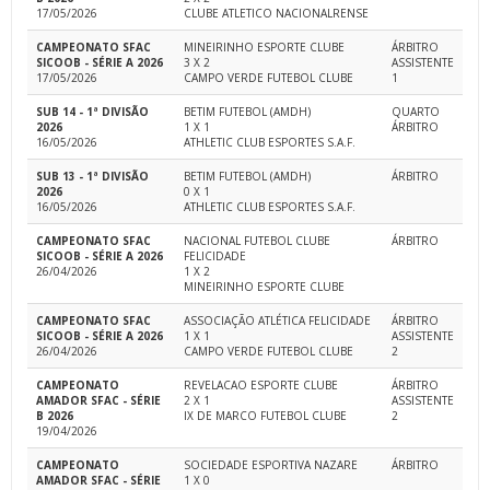
17/05/2026
CLUBE ATLETICO NACIONALRENSE
CAMPEONATO SFAC
MINEIRINHO ESPORTE CLUBE
ÁRBITRO
SICOOB - SÉRIE A 2026
3 X 2
ASSISTENTE
17/05/2026
CAMPO VERDE FUTEBOL CLUBE
1
SUB 14 - 1ª DIVISÃO
BETIM FUTEBOL (AMDH)
QUARTO
2026
1 X 1
ÁRBITRO
16/05/2026
ATHLETIC CLUB ESPORTES S.A.F.
SUB 13 - 1ª DIVISÃO
BETIM FUTEBOL (AMDH)
ÁRBITRO
2026
0 X 1
16/05/2026
ATHLETIC CLUB ESPORTES S.A.F.
CAMPEONATO SFAC
NACIONAL FUTEBOL CLUBE
ÁRBITRO
SICOOB - SÉRIE A 2026
FELICIDADE
26/04/2026
1 X 2
MINEIRINHO ESPORTE CLUBE
CAMPEONATO SFAC
ASSOCIAÇÃO ATLÉTICA FELICIDADE
ÁRBITRO
SICOOB - SÉRIE A 2026
1 X 1
ASSISTENTE
26/04/2026
CAMPO VERDE FUTEBOL CLUBE
2
CAMPEONATO
REVELACAO ESPORTE CLUBE
ÁRBITRO
AMADOR SFAC - SÉRIE
2 X 1
ASSISTENTE
B 2026
IX DE MARCO FUTEBOL CLUBE
2
19/04/2026
CAMPEONATO
SOCIEDADE ESPORTIVA NAZARE
ÁRBITRO
AMADOR SFAC - SÉRIE
1 X 0