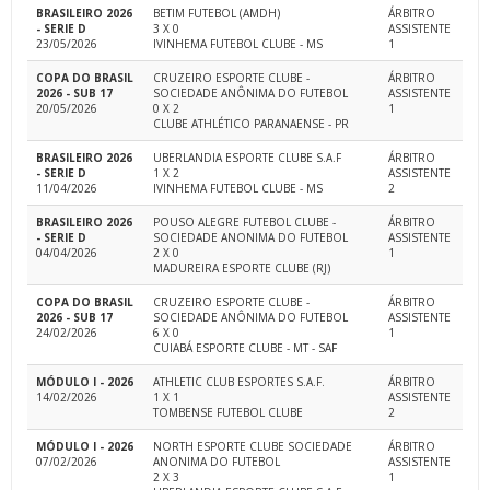
BRASILEIRO 2026
BETIM FUTEBOL (AMDH)
ÁRBITRO
- SERIE D
3 X 0
ASSISTENTE
23/05/2026
IVINHEMA FUTEBOL CLUBE - MS
1
COPA DO BRASIL
CRUZEIRO ESPORTE CLUBE -
ÁRBITRO
2026 - SUB 17
SOCIEDADE ANÔNIMA DO FUTEBOL
ASSISTENTE
20/05/2026
0 X 2
1
CLUBE ATHLÉTICO PARANAENSE - PR
BRASILEIRO 2026
UBERLANDIA ESPORTE CLUBE S.A.F
ÁRBITRO
- SERIE D
1 X 2
ASSISTENTE
11/04/2026
IVINHEMA FUTEBOL CLUBE - MS
2
BRASILEIRO 2026
POUSO ALEGRE FUTEBOL CLUBE -
ÁRBITRO
- SERIE D
SOCIEDADE ANONIMA DO FUTEBOL
ASSISTENTE
04/04/2026
2 X 0
1
MADUREIRA ESPORTE CLUBE (RJ)
COPA DO BRASIL
CRUZEIRO ESPORTE CLUBE -
ÁRBITRO
2026 - SUB 17
SOCIEDADE ANÔNIMA DO FUTEBOL
ASSISTENTE
24/02/2026
6 X 0
1
CUIABÁ ESPORTE CLUBE - MT - SAF
MÓDULO I - 2026
ATHLETIC CLUB ESPORTES S.A.F.
ÁRBITRO
14/02/2026
1 X 1
ASSISTENTE
TOMBENSE FUTEBOL CLUBE
2
MÓDULO I - 2026
NORTH ESPORTE CLUBE SOCIEDADE
ÁRBITRO
07/02/2026
ANONIMA DO FUTEBOL
ASSISTENTE
2 X 3
1