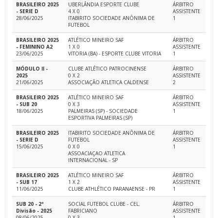
BRASILEIRO 2025
UBERLÂNDIA ESPORTE CLUBE
ÁRBITRO
- SERIE D
4 X 0
ASSISTENTE
28/06/2025
ITABIRITO SOCIEDADE ANÔNIMA DE
1
FUTEBOL
BRASILEIRO 2025
ATLÉTICO MINEIRO SAF
ÁRBITRO
- FEMININO A2
1 X 0
ASSISTENTE
23/06/2025
VITORIA (BA) - ESPORTE CLUBE VITORIA
1
MÓDULO II -
CLUBE ATLÉTICO PATROCINENSE
ÁRBITRO
2025
0 X 2
ASSISTENTE
21/06/2025
ASSOCIAÇÃO ATLETICA CALDENSE
2
BRASILEIRO 2025
ATLÉTICO MINEIRO SAF
ÁRBITRO
- SUB 20
0 X 3
ASSISTENTE
18/06/2025
PALMEIRAS (SP) - SOCIEDADE
1
ESPORTIVA PALMEIRAS (SP)
BRASILEIRO 2025
ITABIRITO SOCIEDADE ANÔNIMA DE
ÁRBITRO
- SERIE D
FUTEBOL
ASSISTENTE
15/06/2025
0 X 0
1
ASSOACIAÇAO ATLETICA
INTERNACIONAL - SP
BRASILEIRO 2025
ATLÉTICO MINEIRO SAF
ÁRBITRO
- SUB 17
1 X 2
ASSISTENTE
11/06/2025
CLUBE ATHLÉTICO PARANAENSE - PR
1
SUB 20 - 2ª
SOCIAL FUTEBOL CLUBE - CEL.
ÁRBITRO
Divisão - 2025
FABRICIANO
ASSISTENTE
08/06/2025
0 X 3
1