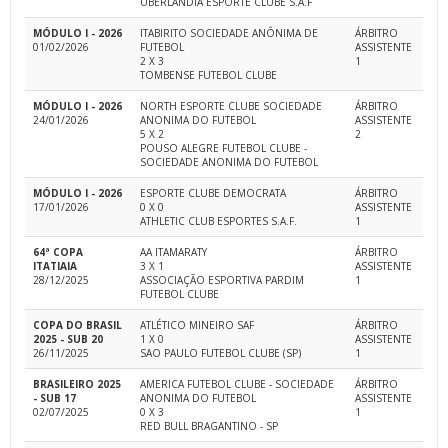
UBERLANDIA ESPORTE CLUBE S.A.F
MÓDULO I - 2026
ITABIRITO SOCIEDADE ANÔNIMA DE
ÁRBITRO
01/02/2026
FUTEBOL
ASSISTENTE
2 X 3
1
TOMBENSE FUTEBOL CLUBE
MÓDULO I - 2026
NORTH ESPORTE CLUBE SOCIEDADE
ÁRBITRO
24/01/2026
ANONIMA DO FUTEBOL
ASSISTENTE
5 X 2
2
POUSO ALEGRE FUTEBOL CLUBE -
SOCIEDADE ANONIMA DO FUTEBOL
MÓDULO I - 2026
ESPORTE CLUBE DEMOCRATA
ÁRBITRO
17/01/2026
0 X 0
ASSISTENTE
ATHLETIC CLUB ESPORTES S.A.F.
1
64ª COPA
AA ITAMARATY
ÁRBITRO
ITATIAIA
3 X 1
ASSISTENTE
28/12/2025
ASSOCIAÇÃO ESPORTIVA PARDIM
1
FUTEBOL CLUBE
COPA DO BRASIL
ATLÉTICO MINEIRO SAF
ÁRBITRO
2025 - SUB 20
1 X 0
ASSISTENTE
26/11/2025
SAO PAULO FUTEBOL CLUBE (SP)
1
BRASILEIRO 2025
AMERICA FUTEBOL CLUBE - SOCIEDADE
ÁRBITRO
- SUB 17
ANONIMA DO FUTEBOL
ASSISTENTE
02/07/2025
0 X 3
1
RED BULL BRAGANTINO - SP