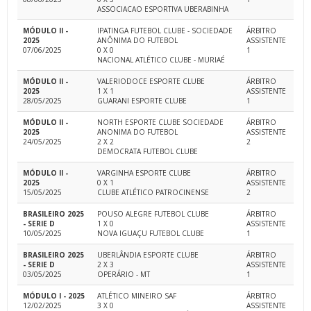
ASSOCIACAO ESPORTIVA UBERABINHA
MÓDULO II -
IPATINGA FUTEBOL CLUBE - SOCIEDADE
ÁRBITRO
2025
ANÔNIMA DO FUTEBOL
ASSISTENTE
07/06/2025
0 X 0
1
NACIONAL ATLÉTICO CLUBE - MURIAÉ
MÓDULO II -
VALERIODOCE ESPORTE CLUBE
ÁRBITRO
2025
1 X 1
ASSISTENTE
28/05/2025
GUARANI ESPORTE CLUBE
1
MÓDULO II -
NORTH ESPORTE CLUBE SOCIEDADE
ÁRBITRO
2025
ANONIMA DO FUTEBOL
ASSISTENTE
24/05/2025
2 X 2
2
DEMOCRATA FUTEBOL CLUBE
MÓDULO II -
VARGINHA ESPORTE CLUBE
ÁRBITRO
2025
0 X 1
ASSISTENTE
15/05/2025
CLUBE ATLÉTICO PATROCINENSE
2
BRASILEIRO 2025
POUSO ALEGRE FUTEBOL CLUBE
ÁRBITRO
- SERIE D
1 X 0
ASSISTENTE
10/05/2025
NOVA IGUAÇU FUTEBOL CLUBE
1
BRASILEIRO 2025
UBERLÂNDIA ESPORTE CLUBE
ÁRBITRO
- SERIE D
2 X 3
ASSISTENTE
03/05/2025
OPERÁRIO - MT
1
MÓDULO I - 2025
ATLÉTICO MINEIRO SAF
ÁRBITRO
12/02/2025
3 X 0
ASSISTENTE