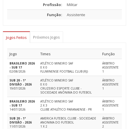
Profissão:
Militar
Função:
Assistente
Próximos Jogos
Jogos Feitos
Jogo
Times
Função
BRASILEIRO 2026
ATLÉTICO MINEIRO SAF
ÁRBITRO
- SUB 17
0 X 0
ASSISTENTE
02/08/2026
FLUMINENSE FOOTBALL CLUB (RJ)
1
SUB 20 - 1ª
ATLÉTICO MINEIRO SAF
ÁRBITRO
DIVISÃO - 2026
0 X 0
ASSISTENTE
19/07/2026
CRUZEIRO ESPORTE CLUBE -
1
SOCIEDADE ANÔNIMA DO FUTEBOL
BRASILEIRO 2026
ATLÉTICO MINEIRO SAF
ÁRBITRO
- SUB 17
2 X 3
ASSISTENTE
14/07/2026
CLUBE ATHLÉTICO PARANAENSE - PR
1
SUB 20 - 1ª
AMERICA FUTEBOL CLUBE - SOCIEDADE
ÁRBITRO
DIVISÃO - 2026
ANONIMA DO FUTEBOL
ASSISTENTE
11/07/2026
1 X 2
2