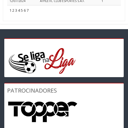
12/07/2024
ATHLETIC CLUB ESPORTES S.A.F.
1
1
2
3
4
5
6
7
PATROCINADORES