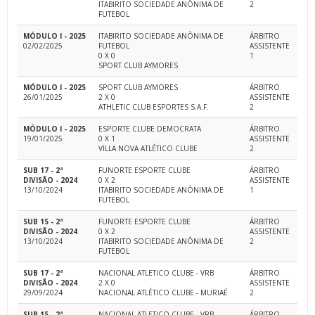
ITABIRITO SOCIEDADE ANÔNIMA DE
2
FUTEBOL
MÓDULO I - 2025
ITABIRITO SOCIEDADE ANÔNIMA DE
ÁRBITRO
02/02/2025
FUTEBOL
ASSISTENTE
0 X 0
1
SPORT CLUB AYMORES
MÓDULO I - 2025
SPORT CLUB AYMORES
ÁRBITRO
26/01/2025
2 X 0
ASSISTENTE
ATHLETIC CLUB ESPORTES S.A.F.
2
MÓDULO I - 2025
ESPORTE CLUBE DEMOCRATA
ÁRBITRO
19/01/2025
0 X 1
ASSISTENTE
VILLA NOVA ATLÉTICO CLUBE
2
SUB 17 - 2ª
FUNORTE ESPORTE CLUBE
ÁRBITRO
DIVISÃO - 2024
0 X 2
ASSISTENTE
13/10/2024
ITABIRITO SOCIEDADE ANÔNIMA DE
1
FUTEBOL
SUB 15 - 2ª
FUNORTE ESPORTE CLUBE
ÁRBITRO
DIVISÃO - 2024
0 X 2
ASSISTENTE
13/10/2024
ITABIRITO SOCIEDADE ANÔNIMA DE
2
FUTEBOL
SUB 17 - 2ª
NACIONAL ATLETICO CLUBE - VRB
ÁRBITRO
DIVISÃO - 2024
2 X 0
ASSISTENTE
29/09/2024
NACIONAL ATLÉTICO CLUBE - MURIAÉ
2
SUB 15 - 2ª
NACIONAL ATLETICO CLUBE - VRB
ÁRBITRO