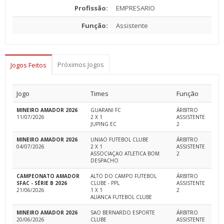
Profissão:
EMPRESARIO
Função:
Assistente
Próximos Jogos
Jogos Feitos
Jogo
Times
Função
MINEIRO AMADOR 2026
GUARANI FC
ÁRBITRO
11/07/2026
2 X 1
ASSISTENTE
JUPING EC
2
MINEIRO AMADOR 2026
UNIAO FUTEBOL CLUBE
ÁRBITRO
04/07/2026
2 X 1
ASSISTENTE
ASSOCIAÇAO ATLETICA BOM
2
DESPACHO
CAMPEONATO AMADOR
ALTO DO CAMPO FUTEBOL
ÁRBITRO
SFAC - SÉRIE B 2026
CLUBE - PPL
ASSISTENTE
21/06/2026
1 X 1
2
ALIANCA FUTEBOL CLUBE
MINEIRO AMADOR 2026
SAO BERNARDO ESPORTE
ÁRBITRO
20/06/2026
CLUBE
ASSISTENTE