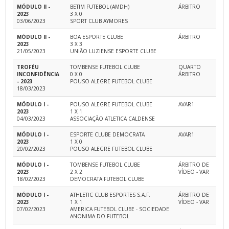
MÓDULO II -
BETIM FUTEBOL (AMDH)
ÁRBITRO
2023
3 X 0
03/06/2023
SPORT CLUB AYMORES
MÓDULO II -
BOA ESPORTE CLUBE
ÁRBITRO
2023
3 X 3
21/05/2023
UNIÃO LUZIENSE ESPORTE CLUBE
TROFÉU
TOMBENSE FUTEBOL CLUBE
QUARTO
INCONFIDÊNCIA
0 X 0
ÁRBITRO
- 2023
POUSO ALEGRE FUTEBOL CLUBE
18/03/2023
MÓDULO I -
POUSO ALEGRE FUTEBOL CLUBE
AVAR1
2023
1 X 1
04/03/2023
ASSOCIAÇÃO ATLETICA CALDENSE
MÓDULO I -
ESPORTE CLUBE DEMOCRATA
AVAR1
2023
1 X 0
20/02/2023
POUSO ALEGRE FUTEBOL CLUBE
MÓDULO I -
TOMBENSE FUTEBOL CLUBE
ÁRBITRO DE
2023
2 X 2
VÍDEO - VAR
18/02/2023
DEMOCRATA FUTEBOL CLUBE
MÓDULO I -
ATHLETIC CLUB ESPORTES S.A.F.
ÁRBITRO DE
2023
1 X 1
VÍDEO - VAR
07/02/2023
AMERICA FUTEBOL CLUBE - SOCIEDADE
ANONIMA DO FUTEBOL