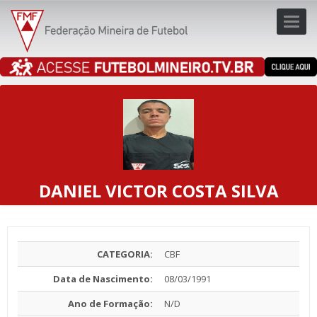
Toggl
navig
navig
DANIEL VICTOR COSTA SILVA
CATEGORIA:
CBF
Data de Nascimento:
08/03/1991
Ano de Formação:
N/D