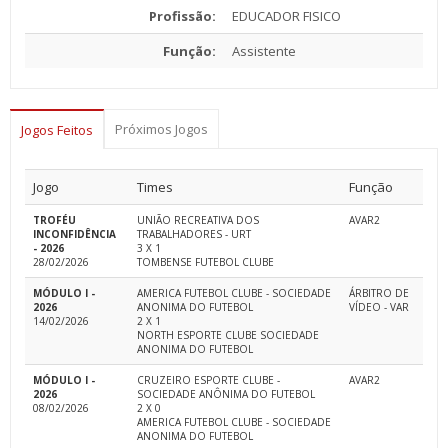
Profissão:
EDUCADOR FISICO
Função:
Assistente
Próximos Jogos
Jogos Feitos
Jogo
Times
Função
TROFÉU
UNIÃO RECREATIVA DOS
AVAR2
INCONFIDÊNCIA
TRABALHADORES - URT
- 2026
3 X 1
28/02/2026
TOMBENSE FUTEBOL CLUBE
MÓDULO I -
AMERICA FUTEBOL CLUBE - SOCIEDADE
ÁRBITRO DE
2026
ANONIMA DO FUTEBOL
VÍDEO - VAR
14/02/2026
2 X 1
NORTH ESPORTE CLUBE SOCIEDADE
ANONIMA DO FUTEBOL
MÓDULO I -
CRUZEIRO ESPORTE CLUBE -
AVAR2
2026
SOCIEDADE ANÔNIMA DO FUTEBOL
08/02/2026
2 X 0
AMERICA FUTEBOL CLUBE - SOCIEDADE
ANONIMA DO FUTEBOL