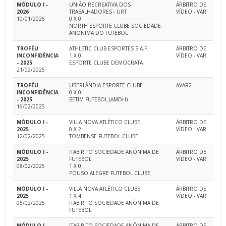
MÓDULO I -
UNIÃO RECREATIVA DOS
ÁRBITRO DE
2026
TRABALHADORES - URT
VÍDEO - VAR
10/01/2026
0 X 0
NORTH ESPORTE CLUBE SOCIEDADE
ANONIMA DO FUTEBOL
TROFÉU
ATHLETIC CLUB ESPORTES S.A.F.
ÁRBITRO DE
INCONFIDÊNCIA
1 X 0
VÍDEO - VAR
- 2025
ESPORTE CLUBE DEMOCRATA
21/02/2025
TROFÉU
UBERLÂNDIA ESPORTE CLUBE
AVAR2
INCONFIDÊNCIA
0 X 0
- 2025
BETIM FUTEBOL (AMDH)
16/02/2025
MÓDULO I -
VILLA NOVA ATLÉTICO CLUBE
ÁRBITRO DE
2025
0 X 2
VÍDEO - VAR
12/02/2025
TOMBENSE FUTEBOL CLUBE
MÓDULO I -
ITABIRITO SOCIEDADE ANÔNIMA DE
ÁRBITRO DE
2025
FUTEBOL
VÍDEO - VAR
08/02/2025
1 X 0
POUSO ALEGRE FUTEBOL CLUBE
MÓDULO I -
VILLA NOVA ATLÉTICO CLUBE
ÁRBITRO DE
2025
1 X 4
VÍDEO - VAR
05/02/2025
ITABIRITO SOCIEDADE ANÔNIMA DE
FUTEBOL
MÓDULO I -
ITABIRITO SOCIEDADE ANÔNIMA DE
ÁRBITRO DE