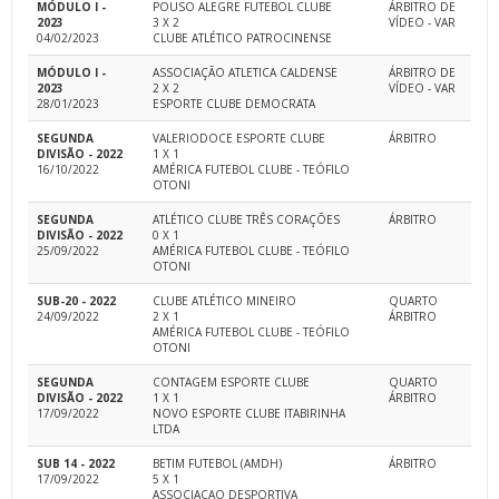
MÓDULO I -
POUSO ALEGRE FUTEBOL CLUBE
ÁRBITRO DE
2023
3 X 2
VÍDEO - VAR
04/02/2023
CLUBE ATLÉTICO PATROCINENSE
MÓDULO I -
ASSOCIAÇÃO ATLETICA CALDENSE
ÁRBITRO DE
2023
2 X 2
VÍDEO - VAR
28/01/2023
ESPORTE CLUBE DEMOCRATA
SEGUNDA
VALERIODOCE ESPORTE CLUBE
ÁRBITRO
DIVISÃO - 2022
1 X 1
16/10/2022
AMÉRICA FUTEBOL CLUBE - TEÓFILO
OTONI
SEGUNDA
ATLÉTICO CLUBE TRÊS CORAÇÕES
ÁRBITRO
DIVISÃO - 2022
0 X 1
25/09/2022
AMÉRICA FUTEBOL CLUBE - TEÓFILO
OTONI
SUB-20 - 2022
CLUBE ATLÉTICO MINEIRO
QUARTO
24/09/2022
2 X 1
ÁRBITRO
AMÉRICA FUTEBOL CLUBE - TEÓFILO
OTONI
SEGUNDA
CONTAGEM ESPORTE CLUBE
QUARTO
DIVISÃO - 2022
1 X 1
ÁRBITRO
17/09/2022
NOVO ESPORTE CLUBE ITABIRINHA
LTDA
SUB 14 - 2022
BETIM FUTEBOL (AMDH)
ÁRBITRO
17/09/2022
5 X 1
ASSOCIACAO DESPORTIVA