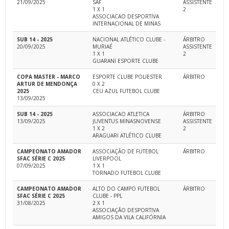
21/09/2025
SAF
ASSISTENTE
1 X 1
2
ASSOCIACAO DESPORTIVA
INTERNACIONAL DE MINAS
SUB 14 - 2025
NACIONAL ATLÉTICO CLUBE -
ÁRBITRO
20/09/2025
MURIAÉ
ASSISTENTE
1 X 1
2
GUARANI ESPORTE CLUBE
COPA MASTER - MARCO
ESPORTE CLUBE POLIESTER
ÁRBITRO
ARTUR DE MENDONÇA
0 X 2
2025
CEU AZUL FUTEBOL CLUBE
13/09/2025
SUB 14 - 2025
ASSOCIACAO ATLETICA
ÁRBITRO
13/09/2025
JUVENTUS MINASNOVENSE
ASSISTENTE
1 X 2
2
ARAGUARI ATLÉTICO CLUBE
CAMPEONATO AMADOR
ASSOCIAÇÃO DE FUTEBOL
ÁRBITRO
SFAC SÉRIE C 2025
LIVERPOOL
07/09/2025
1 X 1
TORNADO FUTEBOL CLUBE
CAMPEONATO AMADOR
ALTO DO CAMPO FUTEBOL
ÁRBITRO
SFAC SÉRIE C 2025
CLUBE - PPL
31/08/2025
2 X 1
ASSOCIAÇÃO DESPORTIVA
AMIGOS DA VILA CALIFÓRNIA