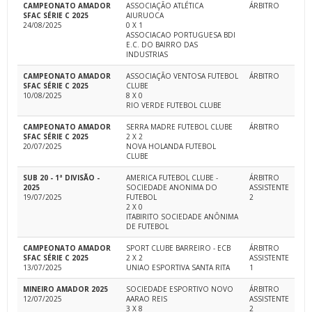
CAMPEONATO AMADOR
ASSOCIAÇÃO ATLÉTICA
ÁRBITRO
SFAC SÉRIE C 2025
AIURUOCA
24/08/2025
0 X 1
ASSOCIACAO PORTUGUESA BDI
E.C. DO BAIRRO DAS
INDUSTRIAS
CAMPEONATO AMADOR
ASSOCIAÇÃO VENTOSA FUTEBOL
ÁRBITRO
SFAC SÉRIE C 2025
CLUBE
10/08/2025
8 X 0
RIO VERDE FUTEBOL CLUBE
CAMPEONATO AMADOR
SERRA MADRE FUTEBOL CLUBE
ÁRBITRO
SFAC SÉRIE C 2025
2 X 2
20/07/2025
NOVA HOLANDA FUTEBOL
CLUBE
SUB 20 - 1ª DIVISÃO -
AMERICA FUTEBOL CLUBE -
ÁRBITRO
2025
SOCIEDADE ANONIMA DO
ASSISTENTE
19/07/2025
FUTEBOL
2
2 X 0
ITABIRITO SOCIEDADE ANÔNIMA
DE FUTEBOL
CAMPEONATO AMADOR
SPORT CLUBE BARREIRO - ECB
ÁRBITRO
SFAC SÉRIE C 2025
2 X 2
ASSISTENTE
13/07/2025
UNIAO ESPORTIVA SANTA RITA
1
MINEIRO AMADOR 2025
SOCIEDADE ESPORTIVO NOVO
ÁRBITRO
12/07/2025
AARAO REIS
ASSISTENTE
3 X 8
2