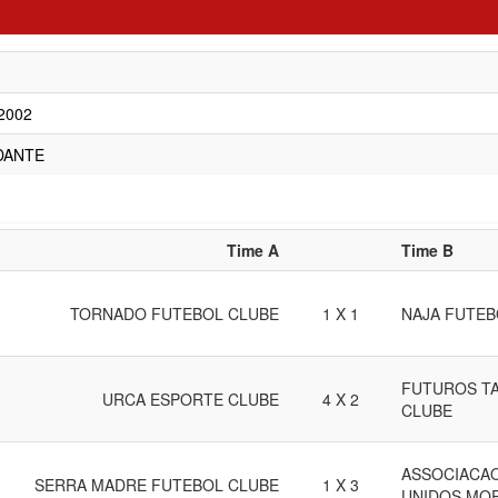
/2002
DANTE
Time A
Time B
TORNADO FUTEBOL CLUBE
1 X 1
NAJA FUTEB
FUTUROS T
URCA ESPORTE CLUBE
4 X 2
CLUBE
ASSOCIACAO
SERRA MADRE FUTEBOL CLUBE
1 X 3
UNIDOS MO