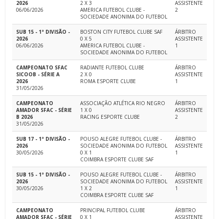
2026
2 X 3
ASSISTENTE
06/06/2026
AMERICA FUTEBOL CLUBE -
2
SOCIEDADE ANONIMA DO FUTEBOL
SUB 15 - 1ª DIVISÃO -
BOSTON CITY FUTEBOL CLUBE SAF
ÁRBITRO
2026
0 X 5
ASSISTENTE
06/06/2026
AMERICA FUTEBOL CLUBE -
1
SOCIEDADE ANONIMA DO FUTEBOL
CAMPEONATO SFAC
RADIANTE FUTEBOL CLUBE
ÁRBITRO
SICOOB - SÉRIE A
2 X 0
ASSISTENTE
2026
ROMA ESPORTE CLUBE
1
31/05/2026
CAMPEONATO
ASSOCIAÇÃO ATLÉTICA RIO NEGRO
ÁRBITRO
AMADOR SFAC - SÉRIE
1 X 0
ASSISTENTE
B 2026
RACING ESPORTE CLUBE
2
31/05/2026
SUB 17 - 1ª DIVISÃO -
POUSO ALEGRE FUTEBOL CLUBE -
ÁRBITRO
2026
SOCIEDADE ANONIMA DO FUTEBOL
ASSISTENTE
30/05/2026
0 X 1
1
COIMBRA ESPORTE CLUBE SAF
SUB 15 - 1ª DIVISÃO -
POUSO ALEGRE FUTEBOL CLUBE -
ÁRBITRO
2026
SOCIEDADE ANONIMA DO FUTEBOL
ASSISTENTE
30/05/2026
1 X 2
1
COIMBRA ESPORTE CLUBE SAF
CAMPEONATO
PRINCIPAL FUTEBOL CLUBE
ÁRBITRO
AMADOR SFAC - SÉRIE
0 X 1
ASSISTENTE