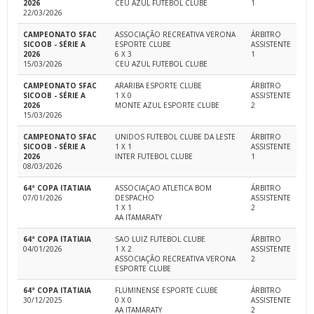
2026
CEU AZUL FUTEBOL CLUBE
1
22/03/2026
CAMPEONATO SFAC
ASSOCIAÇÃO RECREATIVA VERONA
ÁRBITRO
SICOOB - SÉRIE A
ESPORTE CLUBE
ASSISTENTE
2026
6 X 3
1
15/03/2026
CEU AZUL FUTEBOL CLUBE
CAMPEONATO SFAC
ARARIBA ESPORTE CLUBE
ÁRBITRO
SICOOB - SÉRIE A
1 X 0
ASSISTENTE
2026
MONTE AZUL ESPORTE CLUBE
2
15/03/2026
CAMPEONATO SFAC
UNIDOS FUTEBOL CLUBE DA LESTE
ÁRBITRO
SICOOB - SÉRIE A
1 X 1
ASSISTENTE
2026
INTER FUTEBOL CLUBE
1
08/03/2026
64ª COPA ITATIAIA
ASSOCIAÇAO ATLETICA BOM
ÁRBITRO
07/01/2026
DESPACHO
ASSISTENTE
1 X 1
2
AA ITAMARATY
64ª COPA ITATIAIA
SAO LUIZ FUTEBOL CLUBE
ÁRBITRO
04/01/2026
1 X 2
ASSISTENTE
ASSOCIAÇÃO RECREATIVA VERONA
2
ESPORTE CLUBE
64ª COPA ITATIAIA
FLUMINENSE ESPORTE CLUBE
ÁRBITRO
30/12/2025
0 X 0
ASSISTENTE
AA ITAMARATY
2