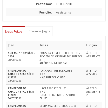
Profissão:
ESTUDANTE
Função:
Assistente
Próximos Jogos
Jogos Feitos
Jogo
Times
Função
SUB 15 - 1ª DIVISÃO -
POUSO ALEGRE FUTEBOL CLUBE -
ÁRBITRO
2026
SOCIEDADE ANONIMA DO FUTEBOL
ASSISTENTE
08/08/2026
X
1
ATLÉTICO MINEIRO SAF
CAMPEONATO
TORNADO FUTEBOL CLUBE
ÁRBITRO
AMADOR SFAC SÉRIE
1 X 1
ASSISTENTE
C 2026
NAJA FUTEBOL CLUBE
1
02/08/2026
CAMPEONATO
URCA ESPORTE CLUBE
ÁRBITRO
AMADOR SFAC SÉRIE
4 X 2
ASSISTENTE
C 2026
FUTUROS TALENTOS ESPORTE
2
26/07/2026
CLUBE
CAMPEONATO
SERRA MADRE FUTEBOL CLUBE
ÁRBITRO