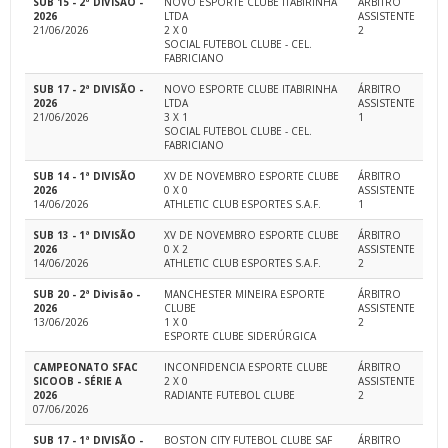
SUB 15 - 2ª DIVISÃO -
NOVO ESPORTE CLUBE ITABIRINHA
ÁRBITRO
2026
LTDA
ASSISTENTE
21/06/2026
2 X 0
2
SOCIAL FUTEBOL CLUBE - CEL.
FABRICIANO
SUB 17 - 2ª DIVISÃO -
NOVO ESPORTE CLUBE ITABIRINHA
ÁRBITRO
2026
LTDA
ASSISTENTE
21/06/2026
3 X 1
1
SOCIAL FUTEBOL CLUBE - CEL.
FABRICIANO
SUB 14 - 1ª DIVISÃO
XV DE NOVEMBRO ESPORTE CLUBE
ÁRBITRO
2026
0 X 0
ASSISTENTE
14/06/2026
ATHLETIC CLUB ESPORTES S.A.F.
1
SUB 13 - 1ª DIVISÃO
XV DE NOVEMBRO ESPORTE CLUBE
ÁRBITRO
2026
0 X 2
ASSISTENTE
14/06/2026
ATHLETIC CLUB ESPORTES S.A.F.
2
SUB 20 - 2ª Divisão -
MANCHESTER MINEIRA ESPORTE
ÁRBITRO
2026
CLUBE
ASSISTENTE
13/06/2026
1 X 0
2
ESPORTE CLUBE SIDERÚRGICA
CAMPEONATO SFAC
INCONFIDENCIA ESPORTE CLUBE
ÁRBITRO
SICOOB - SÉRIE A
2 X 0
ASSISTENTE
2026
RADIANTE FUTEBOL CLUBE
2
07/06/2026
SUB 17 - 1ª DIVISÃO -
BOSTON CITY FUTEBOL CLUBE SAF
ÁRBITRO