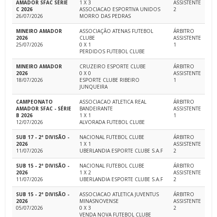
AMADOR SFAC SÉRIE
1 X 3
ASSISTENTE
C 2026
ASSOCIACAO ESPORTIVA UNIDOS
2
26/07/2026
MORRO DAS PEDRAS
MINEIRO AMADOR
ASSOCIAÇÃO ATENAS FUTEBOL
ÁRBITRO
2026
CLUBE
ASSISTENTE
25/07/2026
0 X 1
1
PERDIDOS FUTEBOL CLUBE
MINEIRO AMADOR
CRUZEIRO ESPORTE CLUBE
ÁRBITRO
2026
0 X 0
ASSISTENTE
18/07/2026
ESPORTE CLUBE RIBEIRO
1
JUNQUEIRA
CAMPEONATO
ASSOCIACAO ATLETICA REAL
ÁRBITRO
AMADOR SFAC - SÉRIE
BANDEIRANTE
ASSISTENTE
B 2026
1 X 1
1
12/07/2026
ALVORADA FUTEBOL CLUBE
SUB 17 - 2ª DIVISÃO -
NACIONAL FUTEBOL CLUBE
ÁRBITRO
2026
1 X 1
ASSISTENTE
11/07/2026
UBERLANDIA ESPORTE CLUBE S.A.F
2
SUB 15 - 2ª DIVISÃO -
NACIONAL FUTEBOL CLUBE
ÁRBITRO
2026
1 X 2
ASSISTENTE
11/07/2026
UBERLANDIA ESPORTE CLUBE S.A.F
2
SUB 15 - 2ª DIVISÃO -
ASSOCIACAO ATLETICA JUVENTUS
ÁRBITRO
2026
MINASNOVENSE
ASSISTENTE
05/07/2026
0 X 3
2
VENDA NOVA FUTEBOL CLUBE