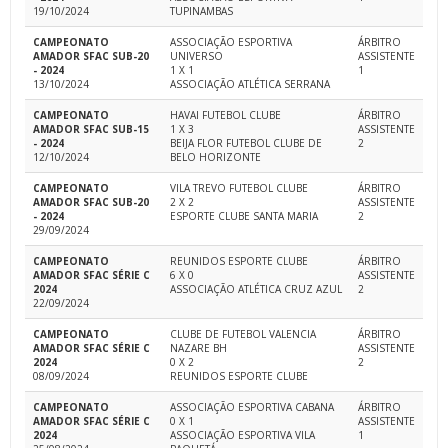
19/10/2024
TUPINAMBAS
CAMPEONATO
ASSOCIAÇÃO ESPORTIVA
ÁRBITRO
AMADOR SFAC SUB-20
UNIVERSO
ASSISTENTE
- 2024
1 X 1
1
13/10/2024
ASSOCIAÇÃO ATLÉTICA SERRANA
CAMPEONATO
HAVAI FUTEBOL CLUBE
ÁRBITRO
AMADOR SFAC SUB-15
1 X 3
ASSISTENTE
- 2024
BEIJA FLOR FUTEBOL CLUBE DE
2
12/10/2024
BELO HORIZONTE
CAMPEONATO
VILA TREVO FUTEBOL CLUBE
ÁRBITRO
AMADOR SFAC SUB-20
2 X 2
ASSISTENTE
- 2024
ESPORTE CLUBE SANTA MARIA
2
29/09/2024
CAMPEONATO
REUNIDOS ESPORTE CLUBE
ÁRBITRO
AMADOR SFAC SÉRIE C
6 X 0
ASSISTENTE
2024
ASSOCIAÇÃO ATLÉTICA CRUZ AZUL
2
22/09/2024
CAMPEONATO
CLUBE DE FUTEBOL VALENCIA
ÁRBITRO
AMADOR SFAC SÉRIE C
NAZARE BH
ASSISTENTE
2024
0 X 2
2
08/09/2024
REUNIDOS ESPORTE CLUBE
CAMPEONATO
ASSOCIAÇÃO ESPORTIVA CABANA
ÁRBITRO
AMADOR SFAC SÉRIE C
0 X 1
ASSISTENTE
2024
ASSOCIAÇÃO ESPORTIVA VILA
1