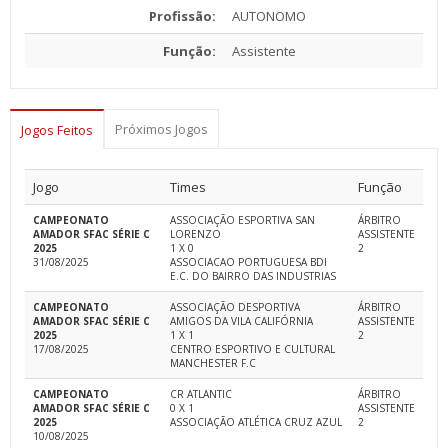
Profissão:
AUTONOMO
Função:
Assistente
Próximos Jogos
Jogos Feitos
Jogo
Times
Função
CAMPEONATO
ASSOCIAÇÃO ESPORTIVA SAN
ÁRBITRO
AMADOR SFAC SÉRIE C
LORENZO
ASSISTENTE
2025
1 X 0
2
31/08/2025
ASSOCIACAO PORTUGUESA BDI
E.C. DO BAIRRO DAS INDUSTRIAS
CAMPEONATO
ASSOCIAÇÃO DESPORTIVA
ÁRBITRO
AMADOR SFAC SÉRIE C
AMIGOS DA VILA CALIFÓRNIA
ASSISTENTE
2025
1 X 1
2
17/08/2025
CENTRO ESPORTIVO E CULTURAL
MANCHESTER F.C
CAMPEONATO
CR ATLANTIC
ÁRBITRO
AMADOR SFAC SÉRIE C
0 X 1
ASSISTENTE
2025
ASSOCIAÇÃO ATLÉTICA CRUZ AZUL
2
10/08/2025