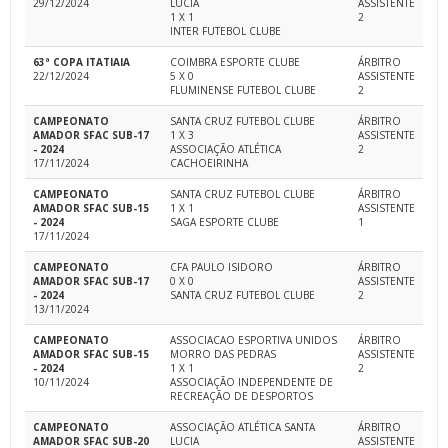
29/12/2024
LUCIA
ASSISTENTE
1 X 1
2
INTER FUTEBOL CLUBE
63ª COPA ITATIAIA
COIMBRA ESPORTE CLUBE
ÁRBITRO
22/12/2024
5 X 0
ASSISTENTE
FLUMINENSE FUTEBOL CLUBE
2
CAMPEONATO
SANTA CRUZ FUTEBOL CLUBE
ÁRBITRO
AMADOR SFAC SUB-17
1 X 3
ASSISTENTE
- 2024
ASSOCIAÇÃO ATLÉTICA
2
17/11/2024
CACHOEIRINHA
CAMPEONATO
SANTA CRUZ FUTEBOL CLUBE
ÁRBITRO
AMADOR SFAC SUB-15
1 X 1
ASSISTENTE
- 2024
SAGA ESPORTE CLUBE
1
17/11/2024
CAMPEONATO
CFA PAULO ISIDORO
ÁRBITRO
AMADOR SFAC SUB-17
0 X 0
ASSISTENTE
- 2024
SANTA CRUZ FUTEBOL CLUBE
2
13/11/2024
CAMPEONATO
ASSOCIACAO ESPORTIVA UNIDOS
ÁRBITRO
AMADOR SFAC SUB-15
MORRO DAS PEDRAS
ASSISTENTE
- 2024
1 X 1
2
10/11/2024
ASSOCIAÇÃO INDEPENDENTE DE
RECREAÇÃO DE DESPORTOS
CAMPEONATO
ASSOCIAÇÃO ATLÉTICA SANTA
ÁRBITRO
AMADOR SFAC SUB-20
LUCIA
ASSISTENTE