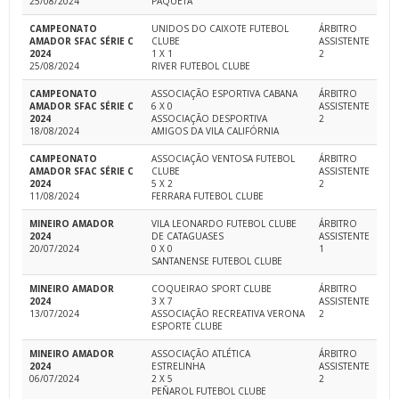
25/08/2024
PAQUETÁ
CAMPEONATO
UNIDOS DO CAIXOTE FUTEBOL
ÁRBITRO
AMADOR SFAC SÉRIE C
CLUBE
ASSISTENTE
2024
1 X 1
2
25/08/2024
RIVER FUTEBOL CLUBE
CAMPEONATO
ASSOCIAÇÃO ESPORTIVA CABANA
ÁRBITRO
AMADOR SFAC SÉRIE C
6 X 0
ASSISTENTE
2024
ASSOCIAÇÃO DESPORTIVA
2
18/08/2024
AMIGOS DA VILA CALIFÓRNIA
CAMPEONATO
ASSOCIAÇÃO VENTOSA FUTEBOL
ÁRBITRO
AMADOR SFAC SÉRIE C
CLUBE
ASSISTENTE
2024
5 X 2
2
11/08/2024
FERRARA FUTEBOL CLUBE
MINEIRO AMADOR
VILA LEONARDO FUTEBOL CLUBE
ÁRBITRO
2024
DE CATAGUASES
ASSISTENTE
20/07/2024
0 X 0
1
SANTANENSE FUTEBOL CLUBE
MINEIRO AMADOR
COQUEIRAO SPORT CLUBE
ÁRBITRO
2024
3 X 7
ASSISTENTE
13/07/2024
ASSOCIAÇÃO RECREATIVA VERONA
2
ESPORTE CLUBE
MINEIRO AMADOR
ASSOCIAÇÃO ATLÉTICA
ÁRBITRO
2024
ESTRELINHA
ASSISTENTE
06/07/2024
2 X 5
2
PEÑAROL FUTEBOL CLUBE