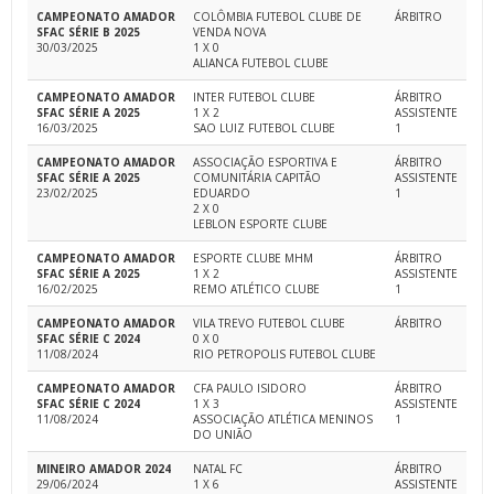
CAMPEONATO AMADOR
COLÔMBIA FUTEBOL CLUBE DE
ÁRBITRO
SFAC SÉRIE B 2025
VENDA NOVA
30/03/2025
1 X 0
ALIANCA FUTEBOL CLUBE
CAMPEONATO AMADOR
INTER FUTEBOL CLUBE
ÁRBITRO
SFAC SÉRIE A 2025
1 X 2
ASSISTENTE
16/03/2025
SAO LUIZ FUTEBOL CLUBE
1
CAMPEONATO AMADOR
ASSOCIAÇÃO ESPORTIVA E
ÁRBITRO
SFAC SÉRIE A 2025
COMUNITÁRIA CAPITÃO
ASSISTENTE
23/02/2025
EDUARDO
1
2 X 0
LEBLON ESPORTE CLUBE
CAMPEONATO AMADOR
ESPORTE CLUBE MHM
ÁRBITRO
SFAC SÉRIE A 2025
1 X 2
ASSISTENTE
16/02/2025
REMO ATLÉTICO CLUBE
1
CAMPEONATO AMADOR
VILA TREVO FUTEBOL CLUBE
ÁRBITRO
SFAC SÉRIE C 2024
0 X 0
11/08/2024
RIO PETROPOLIS FUTEBOL CLUBE
CAMPEONATO AMADOR
CFA PAULO ISIDORO
ÁRBITRO
SFAC SÉRIE C 2024
1 X 3
ASSISTENTE
11/08/2024
ASSOCIAÇÃO ATLÉTICA MENINOS
1
DO UNIÃO
MINEIRO AMADOR 2024
NATAL FC
ÁRBITRO
29/06/2024
1 X 6
ASSISTENTE