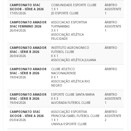
CAMPEONATO SFAC
COMUNIDADE ESPORTE CLUBE
ÁRBITRO
SICOOB - SÉRIE A 2026
1 X 1
ASSISTENTE
17/05/2026
JD ESPORTE CLUBE
1
CAMPEONATO AMADOR
ASSOCIACAO ESPORTIVA
ÁRBITRO
SFAC FEMININO 2026
TUPINAMBAS
ASSISTENTE
26/04/2026
3 X 1
1
ASSOCIAÇÃO ATLÉTICA
FELICIDADE
CAMPEONATO AMADOR
INSTITUTO AGRONOMICO
ÁRBITRO
SFAC - SÉRIE B 2026
FUTEBOL CLUBE
26/04/2026
0 X 1
ASSOCIAÇÃO ATLÉTICA JULIANA
CAMPEONATO AMADOR
CLUBE ATLETICO
ÁRBITRO
SFAC - SÉRIE B 2026
NACIONALRENSE
19/04/2026
0 X 1
ASSOCIAÇÃO ATLÉTICA RIO
NEGRO
CAMPEONATO AMADOR
ESPORTE CLUBE SANTA MARIA
ÁRBITRO
SFAC - SÉRIE B 2026
0 X 3
ASSISTENTE
19/04/2026
ALVORADA FUTEBOL CLUBE
1
CAMPEONATO SFAC
ASSOCIAÇÃO ESPORTIVA
ÁRBITRO
SICOOB - SÉRIE A 2026
PRINCESA ISABEL FUTEBOL CLUBE
ASSISTENTE
05/04/2026
1 X 1
2
UNIVILA ESPORTE CLUBE