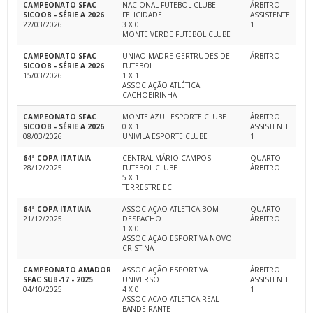
CAMPEONATO SFAC
NACIONAL FUTEBOL CLUBE
ÁRBITRO
SICOOB - SÉRIE A 2026
FELICIDADE
ASSISTENTE
22/03/2026
3 X 0
1
MONTE VERDE FUTEBOL CLUBE
CAMPEONATO SFAC
UNIAO MADRE GERTRUDES DE
ÁRBITRO
SICOOB - SÉRIE A 2026
FUTEBOL
15/03/2026
1 X 1
ASSOCIAÇÃO ATLÉTICA
CACHOEIRINHA
CAMPEONATO SFAC
MONTE AZUL ESPORTE CLUBE
ÁRBITRO
SICOOB - SÉRIE A 2026
0 X 1
ASSISTENTE
08/03/2026
UNIVILA ESPORTE CLUBE
1
64ª COPA ITATIAIA
CENTRAL MÁRIO CAMPOS
QUARTO
28/12/2025
FUTEBOL CLUBE
ÁRBITRO
5 X 1
TERRESTRE EC
64ª COPA ITATIAIA
ASSOCIAÇAO ATLETICA BOM
QUARTO
21/12/2025
DESPACHO
ÁRBITRO
1 X 0
ASSOCIAÇAO ESPORTIVA NOVO
CRISTINA
CAMPEONATO AMADOR
ASSOCIAÇÃO ESPORTIVA
ÁRBITRO
SFAC SUB-17 - 2025
UNIVERSO
ASSISTENTE
04/10/2025
4 X 0
1
ASSOCIACAO ATLETICA REAL
BANDEIRANTE