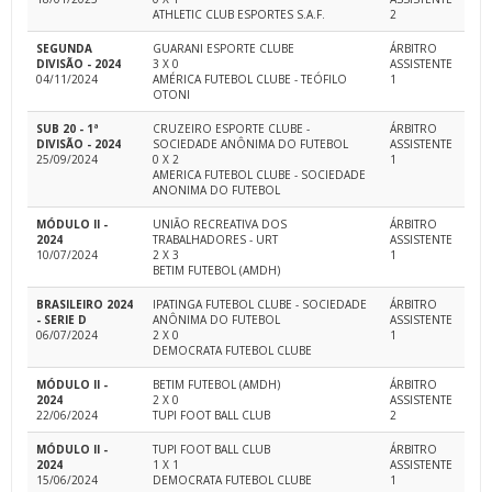
ATHLETIC CLUB ESPORTES S.A.F.
2
SEGUNDA
GUARANI ESPORTE CLUBE
ÁRBITRO
DIVISÃO - 2024
3 X 0
ASSISTENTE
04/11/2024
AMÉRICA FUTEBOL CLUBE - TEÓFILO
1
OTONI
SUB 20 - 1ª
CRUZEIRO ESPORTE CLUBE -
ÁRBITRO
DIVISÃO - 2024
SOCIEDADE ANÔNIMA DO FUTEBOL
ASSISTENTE
25/09/2024
0 X 2
1
AMERICA FUTEBOL CLUBE - SOCIEDADE
ANONIMA DO FUTEBOL
MÓDULO II -
UNIÃO RECREATIVA DOS
ÁRBITRO
2024
TRABALHADORES - URT
ASSISTENTE
10/07/2024
2 X 3
1
BETIM FUTEBOL (AMDH)
BRASILEIRO 2024
IPATINGA FUTEBOL CLUBE - SOCIEDADE
ÁRBITRO
- SERIE D
ANÔNIMA DO FUTEBOL
ASSISTENTE
06/07/2024
2 X 0
1
DEMOCRATA FUTEBOL CLUBE
MÓDULO II -
BETIM FUTEBOL (AMDH)
ÁRBITRO
2024
2 X 0
ASSISTENTE
22/06/2024
TUPI FOOT BALL CLUB
2
MÓDULO II -
TUPI FOOT BALL CLUB
ÁRBITRO
2024
1 X 1
ASSISTENTE
15/06/2024
DEMOCRATA FUTEBOL CLUBE
1