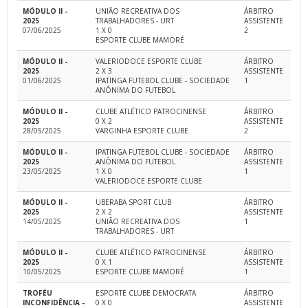
MÓDULO II -
UNIÃO RECREATIVA DOS
ÁRBITRO
2025
TRABALHADORES - URT
ASSISTENTE
07/06/2025
1 X 0
2
ESPORTE CLUBE MAMORÉ
MÓDULO II -
VALERIODOCE ESPORTE CLUBE
ÁRBITRO
2025
2 X 3
ASSISTENTE
01/06/2025
IPATINGA FUTEBOL CLUBE - SOCIEDADE
1
ANÔNIMA DO FUTEBOL
MÓDULO II -
CLUBE ATLÉTICO PATROCINENSE
ÁRBITRO
2025
0 X 2
ASSISTENTE
28/05/2025
VARGINHA ESPORTE CLUBE
2
MÓDULO II -
IPATINGA FUTEBOL CLUBE - SOCIEDADE
ÁRBITRO
2025
ANÔNIMA DO FUTEBOL
ASSISTENTE
23/05/2025
1 X 0
1
VALERIODOCE ESPORTE CLUBE
MÓDULO II -
UBERABA SPORT CLUB
ÁRBITRO
2025
2 X 2
ASSISTENTE
14/05/2025
UNIÃO RECREATIVA DOS
1
TRABALHADORES - URT
MÓDULO II -
CLUBE ATLÉTICO PATROCINENSE
ÁRBITRO
2025
0 X 1
ASSISTENTE
10/05/2025
ESPORTE CLUBE MAMORÉ
1
TROFÉU
ESPORTE CLUBE DEMOCRATA
ÁRBITRO
INCONFIDÊNCIA -
0 X 0
ASSISTENTE