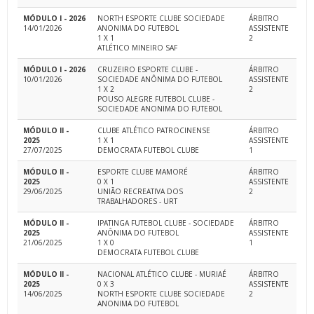
MÓDULO I - 2026
NORTH ESPORTE CLUBE SOCIEDADE
ÁRBITRO
14/01/2026
ANONIMA DO FUTEBOL
ASSISTENTE
1 X 1
2
ATLÉTICO MINEIRO SAF
MÓDULO I - 2026
CRUZEIRO ESPORTE CLUBE -
ÁRBITRO
10/01/2026
SOCIEDADE ANÔNIMA DO FUTEBOL
ASSISTENTE
1 X 2
2
POUSO ALEGRE FUTEBOL CLUBE -
SOCIEDADE ANONIMA DO FUTEBOL
MÓDULO II -
CLUBE ATLÉTICO PATROCINENSE
ÁRBITRO
2025
1 X 1
ASSISTENTE
27/07/2025
DEMOCRATA FUTEBOL CLUBE
1
MÓDULO II -
ESPORTE CLUBE MAMORÉ
ÁRBITRO
2025
0 X 1
ASSISTENTE
29/06/2025
UNIÃO RECREATIVA DOS
2
TRABALHADORES - URT
MÓDULO II -
IPATINGA FUTEBOL CLUBE - SOCIEDADE
ÁRBITRO
2025
ANÔNIMA DO FUTEBOL
ASSISTENTE
21/06/2025
1 X 0
1
DEMOCRATA FUTEBOL CLUBE
MÓDULO II -
NACIONAL ATLÉTICO CLUBE - MURIAÉ
ÁRBITRO
2025
0 X 3
ASSISTENTE
14/06/2025
NORTH ESPORTE CLUBE SOCIEDADE
2
ANONIMA DO FUTEBOL