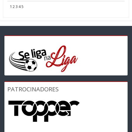
1
2
3
4
5
PATROCINADORES