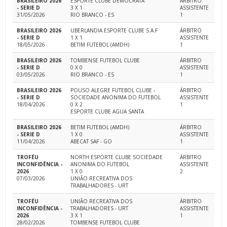
BRASILEIRO 2026
ESPORTE CLUBE DEMOCRATA
ÁRBITRO
- SERIE D
3 X 1
ASSISTENTE
31/05/2026
RIO BRANCO - ES
1
BRASILEIRO 2026
UBERLANDIA ESPORTE CLUBE S.A.F
ÁRBITRO
- SERIE D
1 X 1
ASSISTENTE
18/05/2026
BETIM FUTEBOL (AMDH)
1
BRASILEIRO 2026
TOMBENSE FUTEBOL CLUBE
ÁRBITRO
- SERIE D
0 X 0
ASSISTENTE
03/05/2026
RIO BRANCO - ES
1
BRASILEIRO 2026
POUSO ALEGRE FUTEBOL CLUBE -
ÁRBITRO
- SERIE D
SOCIEDADE ANONIMA DO FUTEBOL
ASSISTENTE
18/04/2026
0 X 2
1
ESPORTE CLUBE AGUA SANTA
BRASILEIRO 2026
BETIM FUTEBOL (AMDH)
ÁRBITRO
- SERIE D
1 X 0
ASSISTENTE
11/04/2026
ABECAT SAF - GO
1
TROFÉU
NORTH ESPORTE CLUBE SOCIEDADE
ÁRBITRO
INCONFIDÊNCIA -
ANONIMA DO FUTEBOL
ASSISTENTE
2026
1 X 0
2
07/03/2026
UNIÃO RECREATIVA DOS
TRABALHADORES - URT
TROFÉU
UNIÃO RECREATIVA DOS
ÁRBITRO
INCONFIDÊNCIA -
TRABALHADORES - URT
ASSISTENTE
2026
3 X 1
1
28/02/2026
TOMBENSE FUTEBOL CLUBE