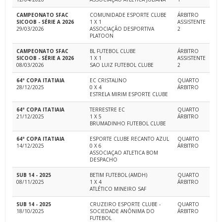
CAMPEONATO SFAC
COMUNIDADE ESPORTE CLUBE
ÁRBITRO
SICOOB - SÉRIE A 2026
1 X 1
ASSISTENTE
29/03/2026
ASSOCIAÇÃO DESPORTIVA
2
PLATOON
CAMPEONATO SFAC
BL FUTEBOL CLUBE
ÁRBITRO
SICOOB - SÉRIE A 2026
1 X 1
ASSISTENTE
08/03/2026
SAO LUIZ FUTEBOL CLUBE
2
64ª COPA ITATIAIA
EC CRISTALINO
QUARTO
28/12/2025
0 X 4
ÁRBITRO
ESTRELA MIRIM ESPORTE CLUBE
64ª COPA ITATIAIA
TERRESTRE EC
QUARTO
21/12/2025
1 X 5
ÁRBITRO
BRUMADINHO FUTEBOL CLUBE
64ª COPA ITATIAIA
ESPORTE CLUBE RECANTO AZUL
QUARTO
14/12/2025
0 X 6
ÁRBITRO
ASSOCIAÇAO ATLETICA BOM
DESPACHO
SUB 14 - 2025
BETIM FUTEBOL (AMDH)
QUARTO
08/11/2025
1 X 4
ÁRBITRO
ATLÉTICO MINEIRO SAF
SUB 14 - 2025
CRUZEIRO ESPORTE CLUBE -
QUARTO
18/10/2025
SOCIEDADE ANÔNIMA DO
ÁRBITRO
FUTEBOL