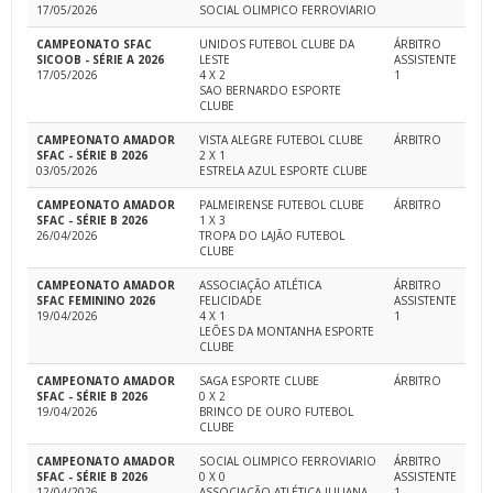
17/05/2026
SOCIAL OLIMPICO FERROVIARIO
CAMPEONATO SFAC
UNIDOS FUTEBOL CLUBE DA
ÁRBITRO
SICOOB - SÉRIE A 2026
LESTE
ASSISTENTE
17/05/2026
4 X 2
1
SAO BERNARDO ESPORTE
CLUBE
CAMPEONATO AMADOR
VISTA ALEGRE FUTEBOL CLUBE
ÁRBITRO
SFAC - SÉRIE B 2026
2 X 1
03/05/2026
ESTRELA AZUL ESPORTE CLUBE
CAMPEONATO AMADOR
PALMEIRENSE FUTEBOL CLUBE
ÁRBITRO
SFAC - SÉRIE B 2026
1 X 3
26/04/2026
TROPA DO LAJÃO FUTEBOL
CLUBE
CAMPEONATO AMADOR
ASSOCIAÇÃO ATLÉTICA
ÁRBITRO
SFAC FEMININO 2026
FELICIDADE
ASSISTENTE
19/04/2026
4 X 1
1
LEÕES DA MONTANHA ESPORTE
CLUBE
CAMPEONATO AMADOR
SAGA ESPORTE CLUBE
ÁRBITRO
SFAC - SÉRIE B 2026
0 X 2
19/04/2026
BRINCO DE OURO FUTEBOL
CLUBE
CAMPEONATO AMADOR
SOCIAL OLIMPICO FERROVIARIO
ÁRBITRO
SFAC - SÉRIE B 2026
0 X 0
ASSISTENTE
12/04/2026
ASSOCIAÇÃO ATLÉTICA JULIANA
1