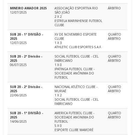
MINEIRO AMADOR 2025
ASSOCIAÇÃO ESPORTIVA RIO
ÁRBITRO
12/07/2025
SÃO JOÃO
2 X 2
ESTRELA MARINHENSE FUTEBOL
CLUBE
SUB 20 - 1ª DIVISÃO -
XV DE NOVEMBRO ESPORTE
QUARTO
2025
CLUBE
ÁRBITRO
12/07/2025
1 X 3
ATHLETIC CLUB ESPORTES S.A.F.
SUB 20 - 2ª Divisão -
SOCIAL FUTEBOL CLUBE - CEL.
QUARTO
2025
FABRICIANO
ÁRBITRO
06/07/2025
1 X 0
IPATINGA FUTEBOL CLUBE -
SOCIEDADE ANÔNIMA DO
FUTEBOL
SUB 20 - 2ª Divisão -
NACIONAL ATLÉTICO CLUBE -
QUARTO
2025
MURIAÉ
ÁRBITRO
22/06/2025
1 X 2
SOCIAL FUTEBOL CLUBE - CEL.
FABRICIANO
SUB 20 - 1ª DIVISÃO -
AMERICA FUTEBOL CLUBE -
QUARTO
2025
SOCIEDADE ANONIMA DO
ÁRBITRO
14/06/2025
FUTEBOL
5 X 0
ESPORTE CLUBE MAMORÉ