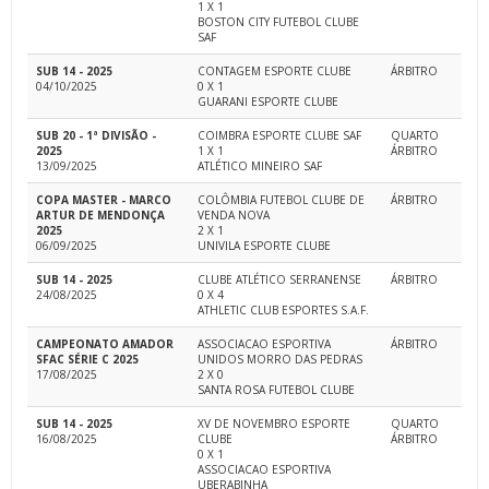
1 X 1
BOSTON CITY FUTEBOL CLUBE
SAF
SUB 14 - 2025
CONTAGEM ESPORTE CLUBE
ÁRBITRO
04/10/2025
0 X 1
GUARANI ESPORTE CLUBE
SUB 20 - 1ª DIVISÃO -
COIMBRA ESPORTE CLUBE SAF
QUARTO
2025
1 X 1
ÁRBITRO
13/09/2025
ATLÉTICO MINEIRO SAF
COPA MASTER - MARCO
COLÔMBIA FUTEBOL CLUBE DE
ÁRBITRO
ARTUR DE MENDONÇA
VENDA NOVA
2025
2 X 1
06/09/2025
UNIVILA ESPORTE CLUBE
SUB 14 - 2025
CLUBE ATLÉTICO SERRANENSE
ÁRBITRO
24/08/2025
0 X 4
ATHLETIC CLUB ESPORTES S.A.F.
CAMPEONATO AMADOR
ASSOCIACAO ESPORTIVA
ÁRBITRO
SFAC SÉRIE C 2025
UNIDOS MORRO DAS PEDRAS
17/08/2025
2 X 0
SANTA ROSA FUTEBOL CLUBE
SUB 14 - 2025
XV DE NOVEMBRO ESPORTE
QUARTO
16/08/2025
CLUBE
ÁRBITRO
0 X 1
ASSOCIACAO ESPORTIVA
UBERABINHA