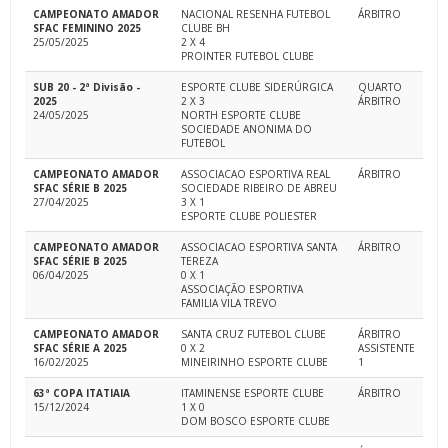
CAMPEONATO AMADOR
NACIONAL RESENHA FUTEBOL
ÁRBITRO
SFAC FEMININO 2025
CLUBE BH
25/05/2025
2 X 4
PROINTER FUTEBOL CLUBE
SUB 20 - 2ª Divisão -
ESPORTE CLUBE SIDERÚRGICA
QUARTO
2025
2 X 3
ÁRBITRO
24/05/2025
NORTH ESPORTE CLUBE
SOCIEDADE ANONIMA DO
FUTEBOL
CAMPEONATO AMADOR
ASSOCIACAO ESPORTIVA REAL
ÁRBITRO
SFAC SÉRIE B 2025
SOCIEDADE RIBEIRO DE ABREU
27/04/2025
3 X 1
ESPORTE CLUBE POLIESTER
CAMPEONATO AMADOR
ASSOCIACAO ESPORTIVA SANTA
ÁRBITRO
SFAC SÉRIE B 2025
TEREZA
06/04/2025
0 X 1
ASSOCIAÇÃO ESPORTIVA
FAMILIA VILA TREVO
CAMPEONATO AMADOR
SANTA CRUZ FUTEBOL CLUBE
ÁRBITRO
SFAC SÉRIE A 2025
0 X 2
ASSISTENTE
16/02/2025
MINEIRINHO ESPORTE CLUBE
1
63ª COPA ITATIAIA
ITAMINENSE ESPORTE CLUBE
ÁRBITRO
15/12/2024
1 X 0
DOM BOSCO ESPORTE CLUBE