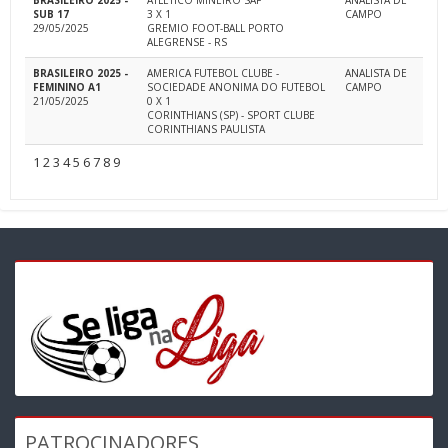
BRASILEIRO 2025 -
ATLÉTICO MINEIRO SAF
ANALISTA DE
SUB 17
3 X 1
CAMPO
29/05/2025
GREMIO FOOT-BALL PORTO
ALEGRENSE - RS
BRASILEIRO 2025 -
AMERICA FUTEBOL CLUBE -
ANALISTA DE
FEMININO A1
SOCIEDADE ANONIMA DO FUTEBOL
CAMPO
21/05/2025
0 X 1
CORINTHIANS (SP) - SPORT CLUBE
CORINTHIANS PAULISTA
1
2
3
4
5
6
7
8
9
PATROCINADORES