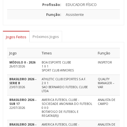
Profissão:
EDUCADOR FÍSICO
Função:
Assistente
Próximos Jogos
Jogos Feitos
Jogo
Times
Função
MÓDULO II - 2026
BOA ESPORTE CLUBE
INSPETOR
26/07/2026
1 X 1
SPORT CLUB AYMORES
BRASILEIRO 2026 -
ATHLETIC CLUB ESPORTES S.A.F.
QUALITY
SERIE B
2 X 1
MANAGER –
23/07/2026
SAO BERNARDO FUTEBOL CLUBE
VAR
LTDA
BRASILEIRO 2026 -
AMERICA FUTEBOL CLUBE -
ANALISTA DE
SUB 17
SOCIEDADE ANONIMA DO FUTEBOL
CAMPO
22/07/2026
0 X 0
BOTAFOGO DE FUTEBOL E
REGATAS(RJ)
BRASILEIRO 2026 -
AMERICA FUTEBOL CLUBE -
ANALISTA DE