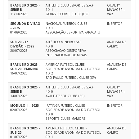
BRASILEIRO 2025 -
ATHLETIC CLUB ESPORTES S.A.F.
QUALITY
SERIE B
1 X 1
MANAGER –
11/10/2025
GOIAS ESPORTE CLUBE (GO)
VAR
SEGUNDA DIVISÃO
NACIONAL FUTEBOL CLUBE
INSPETOR
- 2025
1 X 1
01/09/2025
ASSOCIAÇÃO ESPORTIVA PARACATU
SUB 20 - 1ª
ATLÉTICO MINEIRO SAF
ANALISTA DE
DIVISÃO - 2025
4 X 0
CAMPO
26/07/2025
ASSOCIACAO DESPORTIVA
INTERNACIONAL DE MINAS
BRASILEIRO 2025 -
AMERICA FUTEBOL CLUBE -
ANALISTA DE
SUB 20 FEMININO
SOCIEDADE ANONIMA DO FUTEBOL
CAMPO
16/07/2025
1 X 2
SAO PAULO FUTEBOL CLUBE (SP)
BRASILEIRO 2025 -
ATHLETIC CLUB ESPORTES S.A.F.
QUALITY
SERIE B
4 X 0
MANAGER –
14/07/2025
AVAI FUTEBOL CLUBE (SC)
VAR
MÓDULO II - 2025
IPATINGA FUTEBOL CLUBE -
INSPETOR
02/07/2025
SOCIEDADE ANÔNIMA DO FUTEBOL
1 X 0
ESPORTE CLUBE MAMORÉ
BRASILEIRO 2025 -
AMERICA FUTEBOL CLUBE -
ANALISTA DE
SUB 20
SOCIEDADE ANONIMA DO FUTEBOL
CAMPO
01/07/2025
0 X 1