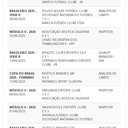
SANTOS FUTEBOL CLUBE - SP
BRASILEIRO 2025 -
POUSO ALEGRE FUTEBOL CLUBE -
ANALISTA DE
SERIE D
SOCIEDADE ANONIMA DO FUTEBOL
CAMPO
28/06/2025
1 X 1
MARICA FUTEBOL CLUBE LTDA
MÓDULO II - 2025
ASSOCIAÇÃO ATLETICA CALDENSE
INSPETOR
15/06/2025
0 X 1
UNIÃO RECREATIVA DOS
TRABALHADORES - URT
BRASILEIRO 2025 -
ATHLETIC CLUB ESPORTES S.A.F.
QUALITY
SERIE B
2 X 1
MANAGER –
14/06/2025
OPERARIO FERROVIARIO ESPORTE
VAR
CLUBE - PR
COPA DO BRASIL
ATLÉTICO MINEIRO SAF
ANALISTA DE
2025 - FEMININO
4 X 0
CAMPO
11/06/2025
PAYSANDU SPORT CLUB (PA)
MÓDULO II - 2025
VARGINHA ESPORTE CLUBE
INSPETOR
08/06/2025
1 X 1
ASSOCIAÇÃO ATLETICA CALDENSE
MÓDULO II - 2025
VALERIODOCE ESPORTE CLUBE
INSPETOR
01/06/2025
2 X 3
IPATINGA FUTEBOL CLUBE -
SOCIEDADE ANÔNIMA DO FUTEBOL