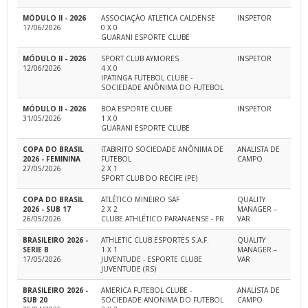
MÓDULO II - 2026
ASSOCIAÇÃO ATLETICA CALDENSE
INSPETOR
17/06/2026
0 X 0
GUARANI ESPORTE CLUBE
MÓDULO II - 2026
SPORT CLUB AYMORES
INSPETOR
12/06/2026
4 X 0
IPATINGA FUTEBOL CLUBE -
SOCIEDADE ANÔNIMA DO FUTEBOL
MÓDULO II - 2026
BOA ESPORTE CLUBE
INSPETOR
31/05/2026
1 X 0
GUARANI ESPORTE CLUBE
COPA DO BRASIL
ITABIRITO SOCIEDADE ANÔNIMA DE
ANALISTA DE
2026 - FEMININA
FUTEBOL
CAMPO
27/05/2026
2 X 1
SPORT CLUB DO RECIFE (PE)
COPA DO BRASIL
ATLÉTICO MINEIRO SAF
QUALITY
2026 - SUB 17
2 X 2
MANAGER –
26/05/2026
CLUBE ATHLÉTICO PARANAENSE - PR
VAR
BRASILEIRO 2026 -
ATHLETIC CLUB ESPORTES S.A.F.
QUALITY
SERIE B
1 X 1
MANAGER –
17/05/2026
JUVENTUDE - ESPORTE CLUBE
VAR
JUVENTUDE (RS)
BRASILEIRO 2026 -
AMERICA FUTEBOL CLUBE -
ANALISTA DE
SUB 20
SOCIEDADE ANONIMA DO FUTEBOL
CAMPO