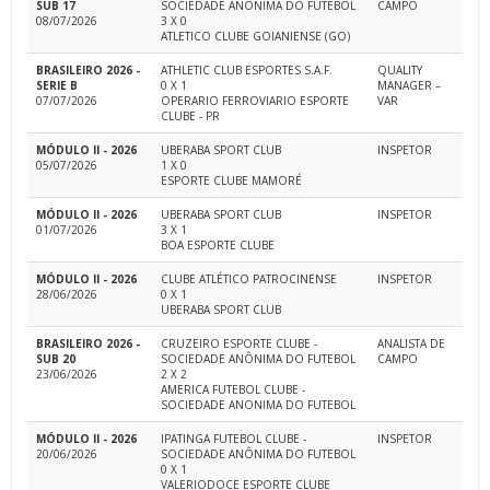
SUB 17
SOCIEDADE ANONIMA DO FUTEBOL
CAMPO
08/07/2026
3 X 0
ATLETICO CLUBE GOIANIENSE (GO)
BRASILEIRO 2026 -
ATHLETIC CLUB ESPORTES S.A.F.
QUALITY
SERIE B
0 X 1
MANAGER –
07/07/2026
OPERARIO FERROVIARIO ESPORTE
VAR
CLUBE - PR
MÓDULO II - 2026
UBERABA SPORT CLUB
INSPETOR
05/07/2026
1 X 0
ESPORTE CLUBE MAMORÉ
MÓDULO II - 2026
UBERABA SPORT CLUB
INSPETOR
01/07/2026
3 X 1
BOA ESPORTE CLUBE
MÓDULO II - 2026
CLUBE ATLÉTICO PATROCINENSE
INSPETOR
28/06/2026
0 X 1
UBERABA SPORT CLUB
BRASILEIRO 2026 -
CRUZEIRO ESPORTE CLUBE -
ANALISTA DE
SUB 20
SOCIEDADE ANÔNIMA DO FUTEBOL
CAMPO
23/06/2026
2 X 2
AMERICA FUTEBOL CLUBE -
SOCIEDADE ANONIMA DO FUTEBOL
MÓDULO II - 2026
IPATINGA FUTEBOL CLUBE -
INSPETOR
20/06/2026
SOCIEDADE ANÔNIMA DO FUTEBOL
0 X 1
VALERIODOCE ESPORTE CLUBE