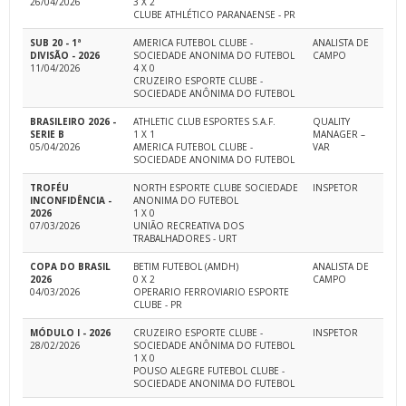
26/04/2026
3 X 2
CLUBE ATHLÉTICO PARANAENSE - PR
SUB 20 - 1ª
AMERICA FUTEBOL CLUBE -
ANALISTA DE
DIVISÃO - 2026
SOCIEDADE ANONIMA DO FUTEBOL
CAMPO
11/04/2026
4 X 0
CRUZEIRO ESPORTE CLUBE -
SOCIEDADE ANÔNIMA DO FUTEBOL
BRASILEIRO 2026 -
ATHLETIC CLUB ESPORTES S.A.F.
QUALITY
SERIE B
1 X 1
MANAGER –
05/04/2026
AMERICA FUTEBOL CLUBE -
VAR
SOCIEDADE ANONIMA DO FUTEBOL
TROFÉU
NORTH ESPORTE CLUBE SOCIEDADE
INSPETOR
INCONFIDÊNCIA -
ANONIMA DO FUTEBOL
2026
1 X 0
07/03/2026
UNIÃO RECREATIVA DOS
TRABALHADORES - URT
COPA DO BRASIL
BETIM FUTEBOL (AMDH)
ANALISTA DE
2026
0 X 2
CAMPO
04/03/2026
OPERARIO FERROVIARIO ESPORTE
CLUBE - PR
MÓDULO I - 2026
CRUZEIRO ESPORTE CLUBE -
INSPETOR
28/02/2026
SOCIEDADE ANÔNIMA DO FUTEBOL
1 X 0
POUSO ALEGRE FUTEBOL CLUBE -
SOCIEDADE ANONIMA DO FUTEBOL