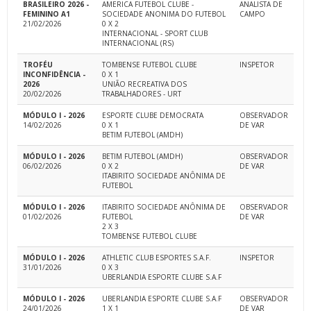
BRASILEIRO 2026 -
AMERICA FUTEBOL CLUBE -
ANALISTA DE
FEMININO A1
SOCIEDADE ANONIMA DO FUTEBOL
CAMPO
21/02/2026
0 X 2
INTERNACIONAL - SPORT CLUB
INTERNACIONAL (RS)
TROFÉU
TOMBENSE FUTEBOL CLUBE
INSPETOR
INCONFIDÊNCIA -
0 X 1
2026
UNIÃO RECREATIVA DOS
20/02/2026
TRABALHADORES - URT
MÓDULO I - 2026
ESPORTE CLUBE DEMOCRATA
OBSERVADOR
14/02/2026
0 X 1
DE VAR
BETIM FUTEBOL (AMDH)
MÓDULO I - 2026
BETIM FUTEBOL (AMDH)
OBSERVADOR
06/02/2026
0 X 2
DE VAR
ITABIRITO SOCIEDADE ANÔNIMA DE
FUTEBOL
MÓDULO I - 2026
ITABIRITO SOCIEDADE ANÔNIMA DE
OBSERVADOR
01/02/2026
FUTEBOL
DE VAR
2 X 3
TOMBENSE FUTEBOL CLUBE
MÓDULO I - 2026
ATHLETIC CLUB ESPORTES S.A.F.
INSPETOR
31/01/2026
0 X 3
UBERLANDIA ESPORTE CLUBE S.A.F
MÓDULO I - 2026
UBERLANDIA ESPORTE CLUBE S.A.F
OBSERVADOR
24/01/2026
1 X 1
DE VAR