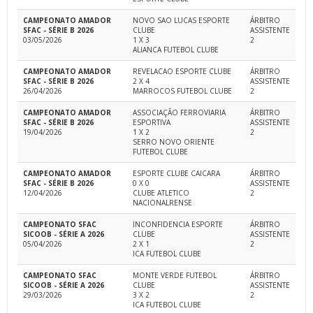
CAMPEONATO AMADOR
NOVO SAO LUCAS ESPORTE
ÁRBITRO
SFAC - SÉRIE B 2026
CLUBE
ASSISTENTE
03/05/2026
1 X 3
2
ALIANCA FUTEBOL CLUBE
CAMPEONATO AMADOR
REVELACAO ESPORTE CLUBE
ÁRBITRO
SFAC - SÉRIE B 2026
2 X 4
ASSISTENTE
26/04/2026
MARROCOS FUTEBOL CLUBE
2
CAMPEONATO AMADOR
ASSOCIAÇÃO FERROVIARIA
ÁRBITRO
SFAC - SÉRIE B 2026
ESPORTIVA
ASSISTENTE
19/04/2026
1 X 2
2
SERRO NOVO ORIENTE
FUTEBOL CLUBE
CAMPEONATO AMADOR
ESPORTE CLUBE CAICARA
ÁRBITRO
SFAC - SÉRIE B 2026
0 X 0
ASSISTENTE
12/04/2026
CLUBE ATLETICO
2
NACIONALRENSE
CAMPEONATO SFAC
INCONFIDENCIA ESPORTE
ÁRBITRO
SICOOB - SÉRIE A 2026
CLUBE
ASSISTENTE
05/04/2026
2 X 1
2
ICA FUTEBOL CLUBE
CAMPEONATO SFAC
MONTE VERDE FUTEBOL
ÁRBITRO
SICOOB - SÉRIE A 2026
CLUBE
ASSISTENTE
29/03/2026
3 X 2
2
ICA FUTEBOL CLUBE