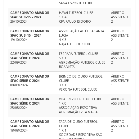
SAGA ESPORTE CLUBE
CAMPEONATO AMADOR
HAVAI FUTEBOL CLUBE
ÁRBITRO
SFAC SUB-15 - 2024
1 X 4
ASSISTENTE
26/10/2024
CFA PAULO ISIDORO
2
CAMPEONATO AMADOR
ASSOCIAÇÃO ATLÉTICA SANTA
ÁRBITRO
SFAC SUB-15 - 2024
LUCIA
ASSISTENTE
19/10/2024
4 X 3
2
NAJA FUTEBOL CLUBE
CAMPEONATO AMADOR
FERRARA FUTEBOL CLUBE
ÁRBITRO
SFAC SÉRIE C 2024
5 X 1
ASSISTENTE
22/09/2024
AGREMIAÇÃO FUTEBOL CLUBE
2
BOA VISTA
CAMPEONATO AMADOR
BRINCO DE OURO FUTEBOL
ÁRBITRO
SFAC SÉRIE C 2024
CLUBE
ASSISTENTE
08/09/2024
3 X 1
1
VERONA FUTEBOL CLUBE
CAMPEONATO AMADOR
VILA TREVO FUTEBOL CLUBE
ÁRBITRO
SFAC SÉRIE C 2024
1 X 0
ASSISTENTE
25/08/2024
ASSOCIAÇÃO ESPORTIVA
1
AGREMIAÇÃO VILA MARIA
CAMPEONATO AMADOR
TACA DE OURO FUTEBOL
ÁRBITRO
SFAC SÉRIE C 2024
CLUBE
ASSISTENTE
18/08/2024
1 X 1
2
SOCIEDADE ESPORTIVA SAO