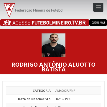
Toggl
navig
navig
RODRIGO ANTÔNIO ALUOTTO
BATISTA
CATEGORIA:
AMADOR/FMF
Data de Nascimento:
16/12/1999