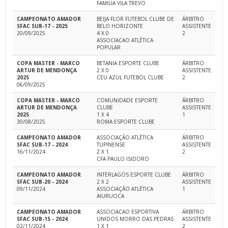
FAMILIA VILA TREVO
CAMPEONATO AMADOR
BEIJA FLOR FUTEBOL CLUBE DE
ÁRBITRO
SFAC SUB-17 - 2025
BELO HORIZONTE
ASSISTENTE
20/09/2025
4 X 0
2
ASSOCIACAO ATLÉTICA
POPULAR
COPA MASTER - MARCO
BETANIA ESPORTE CLUBE
ÁRBITRO
ARTUR DE MENDONÇA
2 X 0
ASSISTENTE
2025
CEU AZUL FUTEBOL CLUBE
2
06/09/2025
COPA MASTER - MARCO
COMUNIDADE ESPORTE
ÁRBITRO
ARTUR DE MENDONÇA
CLUBE
ASSISTENTE
2025
1 X 4
1
30/08/2025
ROMA ESPORTE CLUBE
CAMPEONATO AMADOR
ASSOCIAÇÃO ATLÉTICA
ÁRBITRO
SFAC SUB-17 - 2024
TUPINENSE
ASSISTENTE
16/11/2024
2 X 1
2
CFA PAULO ISIDORO
CAMPEONATO AMADOR
INTERLAGOS ESPORTE CLUBE
ÁRBITRO
SFAC SUB-20 - 2024
2 X 2
ASSISTENTE
09/11/2024
ASSOCIAÇÃO ATLÉTICA
1
AIURUOCA
CAMPEONATO AMADOR
ASSOCIACAO ESPORTIVA
ÁRBITRO
SFAC SUB-15 - 2024
UNIDOS MORRO DAS PEDRAS
ASSISTENTE
02/11/2024
1 X 1
2