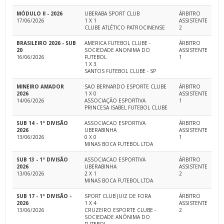
MÓDULO II - 2026
UBERABA SPORT CLUB
ÁRBITRO
17/06/2026
1 X 1
ASSISTENTE
CLUBE ATLÉTICO PATROCINENSE
2
BRASILEIRO 2026 - SUB
AMERICA FUTEBOL CLUBE -
ÁRBITRO
20
SOCIEDADE ANONIMA DO
ASSISTENTE
16/06/2026
FUTEBOL
1
1 X 3
SANTOS FUTEBOL CLUBE - SP
MINEIRO AMADOR
SAO BERNARDO ESPORTE CLUBE
ÁRBITRO
2026
1 X 0
ASSISTENTE
14/06/2026
ASSOCIAÇÃO ESPORTIVA
1
PRINCESA ISABEL FUTEBOL CLUBE
SUB 14 - 1ª DIVISÃO
ASSOCIACAO ESPORTIVA
ÁRBITRO
2026
UBERABINHA
ASSISTENTE
13/06/2026
0 X 0
1
MINAS BOCA FUTEBOL LTDA
SUB 13 - 1ª DIVISÃO
ASSOCIACAO ESPORTIVA
ÁRBITRO
2026
UBERABINHA
ASSISTENTE
13/06/2026
2 X 1
2
MINAS BOCA FUTEBOL LTDA
SUB 17 - 1ª DIVISÃO -
SPORT CLUB JUIZ DE FORA
ÁRBITRO
2026
1 X 4
ASSISTENTE
13/06/2026
CRUZEIRO ESPORTE CLUBE -
2
SOCIEDADE ANÔNIMA DO