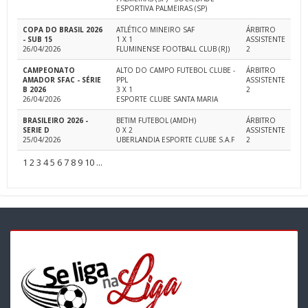
ESPORTIVA PALMEIRAS (SP)
COPA DO BRASIL 2026
ATLÉTICO MINEIRO SAF
ÁRBITRO
- SUB 15
1 X 1
ASSISTENTE
26/04/2026
FLUMINENSE FOOTBALL CLUB (RJ)
2
CAMPEONATO
ALTO DO CAMPO FUTEBOL CLUBE -
ÁRBITRO
AMADOR SFAC - SÉRIE
PPL
ASSISTENTE
B 2026
3 X 1
2
26/04/2026
ESPORTE CLUBE SANTA MARIA
BRASILEIRO 2026 -
BETIM FUTEBOL (AMDH)
ÁRBITRO
SERIE D
0 X 2
ASSISTENTE
25/04/2026
UBERLANDIA ESPORTE CLUBE S.A.F
2
1
2
3
4
5
6
7
8
9
10
...