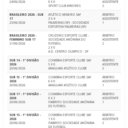
24/06/2026
0 X 0
ASSISTENTE
SPORT CLUB AYMORES
2
BRASILEIRO 2026 - SUB
ATLÉTICO MINEIRO SAF
ÁRBITRO
17
3 X 4
ASSISTENTE
23/06/2026
PALMEIRAS (SP) - SOCIEDADE
1
ESPORTIVA PALMEIRAS (SP)
BRASILEIRO 2026 -
CRUZEIRO ESPORTE CLUBE -
ÁRBITRO
FEMININO SUB 17
SOCIEDADE ANÔNIMA DO
ASSISTENTE
21/06/2026
FUTEBOL
2
2 X 0
A.D. CENTRO OLIMPICO - SP
SUB 14 - 1ª DIVISÃO
COIMBRA ESPORTE CLUBE SAF
ÁRBITRO
2026
5 X 0
ASSISTENTE
20/06/2026
ARAGUARI ATLÉTICO CLUBE
2
SUB 13 - 1ª DIVISÃO
COIMBRA ESPORTE CLUBE SAF
ÁRBITRO
2026
6 X 0
ASSISTENTE
20/06/2026
ARAGUARI ATLÉTICO CLUBE
1
SUB 17 - 1ª DIVISÃO -
COIMBRA ESPORTE CLUBE SAF
ÁRBITRO
2026
0 X 2
ASSISTENTE
20/06/2026
ITABIRITO SOCIEDADE ANÔNIMA
1
DE FUTEBOL
SUB 15 - 1ª DIVISÃO -
COIMBRA ESPORTE CLUBE SAF
ÁRBITRO
2026
1 X 0
ASSISTENTE
20/06/2026
ITABIRITO SOCIEDADE ANÔNIMA
2
DE FUTEBOL