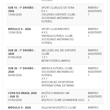
FUTEBOL
SUB 15 - 1ª DIVISÃO -
SPORT CLUB JUIZ DE FORA
ÁRBITRO
2026
0 X 1
ASSISTENTE
13/06/2026
CRUZEIRO ESPORTE CLUBE -
1
SOCIEDADE ANÔNIMA DO
FUTEBOL
MÓDULO II - 2026
SPORT CLUB AYMORES
ÁRBITRO
12/06/2026
4 X 0
ASSISTENTE
IPATINGA FUTEBOL CLUBE -
1
SOCIEDADE ANÔNIMA DO
FUTEBOL
SUB 20 - 1ª DIVISÃO -
SÃO JOÃO DEL REI ESPORTE
ÁRBITRO
2026
CLUBE
ASSISTENTE
07/06/2026
1 X 1
2
BETIM FUTEBOL (AMDH)
SUB 20 - 1ª DIVISÃO -
AMERICA FUTEBOL CLUBE -
ÁRBITRO
2026
SOCIEDADE ANONIMA DO
ASSISTENTE
06/06/2026
FUTEBOL
1
3 X 1
ASSOCIACAO DESPORTIVA
INTERNACIONAL DE MINAS
COPA DO BRASIL 2026
ATLÉTICO MINEIRO SAF
ÁRBITRO
- SUB 15
0 X 1
ASSISTENTE
31/05/2026
ATLETICO CLUBE GOIANIENSE (GO)
2
MÓDULO II - 2026
VILLA NOVA ATLÉTICO CLUBE
ÁRBITRO