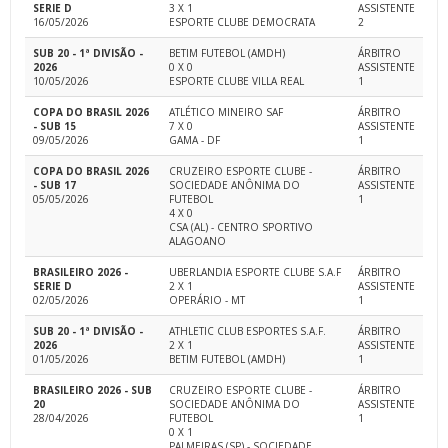
SERIE D
3 X 1
ASSISTENTE
16/05/2026
ESPORTE CLUBE DEMOCRATA
2
SUB 20 - 1ª DIVISÃO -
BETIM FUTEBOL (AMDH)
ÁRBITRO
2026
0 X 0
ASSISTENTE
10/05/2026
ESPORTE CLUBE VILLA REAL
1
COPA DO BRASIL 2026
ATLÉTICO MINEIRO SAF
ÁRBITRO
- SUB 15
7 X 0
ASSISTENTE
09/05/2026
GAMA - DF
1
COPA DO BRASIL 2026
CRUZEIRO ESPORTE CLUBE -
ÁRBITRO
- SUB 17
SOCIEDADE ANÔNIMA DO
ASSISTENTE
05/05/2026
FUTEBOL
1
4 X 0
CSA (AL) - CENTRO SPORTIVO
ALAGOANO
BRASILEIRO 2026 -
UBERLANDIA ESPORTE CLUBE S.A.F
ÁRBITRO
SERIE D
2 X 1
ASSISTENTE
02/05/2026
OPERÁRIO - MT
1
SUB 20 - 1ª DIVISÃO -
ATHLETIC CLUB ESPORTES S.A.F.
ÁRBITRO
2026
2 X 1
ASSISTENTE
01/05/2026
BETIM FUTEBOL (AMDH)
1
BRASILEIRO 2026 - SUB
CRUZEIRO ESPORTE CLUBE -
ÁRBITRO
20
SOCIEDADE ANÔNIMA DO
ASSISTENTE
28/04/2026
FUTEBOL
1
0 X 1
PALMEIRAS (SP) - SOCIEDADE