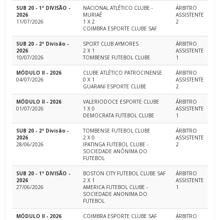
SUB 20 - 1ª DIVISÃO -
NACIONAL ATLÉTICO CLUBE -
ÁRBITRO
2026
MURIAÉ
ASSISTENTE
11/07/2026
1 X 2
2
COIMBRA ESPORTE CLUBE SAF
SUB 20 - 2ª Divisão -
SPORT CLUB AYMORES
ÁRBITRO
2026
2 X 1
ASSISTENTE
10/07/2026
TOMBENSE FUTEBOL CLUBE
1
MÓDULO II - 2026
CLUBE ATLÉTICO PATROCINENSE
ÁRBITRO
04/07/2026
0 X 1
ASSISTENTE
GUARANI ESPORTE CLUBE
2
MÓDULO II - 2026
VALERIODOCE ESPORTE CLUBE
ÁRBITRO
01/07/2026
1 X 0
ASSISTENTE
DEMOCRATA FUTEBOL CLUBE
1
SUB 20 - 2ª Divisão -
TOMBENSE FUTEBOL CLUBE
ÁRBITRO
2026
2 X 0
ASSISTENTE
28/06/2026
IPATINGA FUTEBOL CLUBE -
2
SOCIEDADE ANÔNIMA DO
FUTEBOL
SUB 20 - 1ª DIVISÃO -
BOSTON CITY FUTEBOL CLUBE SAF
ÁRBITRO
2026
2 X 1
ASSISTENTE
27/06/2026
AMERICA FUTEBOL CLUBE -
1
SOCIEDADE ANONIMA DO
FUTEBOL
MÓDULO II - 2026
COIMBRA ESPORTE CLUBE SAF
ÁRBITRO