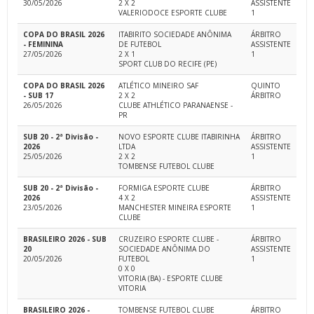
30/05/2026
2 X 2
ASSISTENTE
VALERIODOCE ESPORTE CLUBE
1
COPA DO BRASIL 2026
ITABIRITO SOCIEDADE ANÔNIMA
ÁRBITRO
- FEMININA
DE FUTEBOL
ASSISTENTE
27/05/2026
2 X 1
1
SPORT CLUB DO RECIFE (PE)
COPA DO BRASIL 2026
ATLÉTICO MINEIRO SAF
QUINTO
- SUB 17
2 X 2
ÁRBITRO
26/05/2026
CLUBE ATHLÉTICO PARANAENSE -
PR
SUB 20 - 2ª Divisão -
NOVO ESPORTE CLUBE ITABIRINHA
ÁRBITRO
2026
LTDA
ASSISTENTE
25/05/2026
2 X 2
1
TOMBENSE FUTEBOL CLUBE
SUB 20 - 2ª Divisão -
FORMIGA ESPORTE CLUBE
ÁRBITRO
2026
4 X 2
ASSISTENTE
23/05/2026
MANCHESTER MINEIRA ESPORTE
1
CLUBE
BRASILEIRO 2026 - SUB
CRUZEIRO ESPORTE CLUBE -
ÁRBITRO
20
SOCIEDADE ANÔNIMA DO
ASSISTENTE
20/05/2026
FUTEBOL
1
0 X 0
VITORIA (BA) - ESPORTE CLUBE
VITORIA
BRASILEIRO 2026 -
TOMBENSE FUTEBOL CLUBE
ÁRBITRO