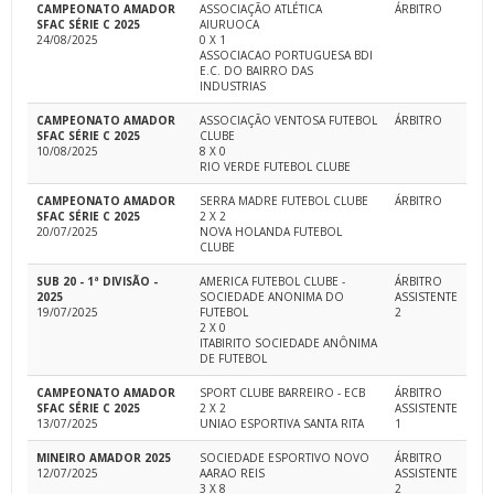
CAMPEONATO AMADOR
ASSOCIAÇÃO ATLÉTICA
ÁRBITRO
SFAC SÉRIE C 2025
AIURUOCA
24/08/2025
0 X 1
ASSOCIACAO PORTUGUESA BDI
E.C. DO BAIRRO DAS
INDUSTRIAS
CAMPEONATO AMADOR
ASSOCIAÇÃO VENTOSA FUTEBOL
ÁRBITRO
SFAC SÉRIE C 2025
CLUBE
10/08/2025
8 X 0
RIO VERDE FUTEBOL CLUBE
CAMPEONATO AMADOR
SERRA MADRE FUTEBOL CLUBE
ÁRBITRO
SFAC SÉRIE C 2025
2 X 2
20/07/2025
NOVA HOLANDA FUTEBOL
CLUBE
SUB 20 - 1ª DIVISÃO -
AMERICA FUTEBOL CLUBE -
ÁRBITRO
2025
SOCIEDADE ANONIMA DO
ASSISTENTE
19/07/2025
FUTEBOL
2
2 X 0
ITABIRITO SOCIEDADE ANÔNIMA
DE FUTEBOL
CAMPEONATO AMADOR
SPORT CLUBE BARREIRO - ECB
ÁRBITRO
SFAC SÉRIE C 2025
2 X 2
ASSISTENTE
13/07/2025
UNIAO ESPORTIVA SANTA RITA
1
MINEIRO AMADOR 2025
SOCIEDADE ESPORTIVO NOVO
ÁRBITRO
12/07/2025
AARAO REIS
ASSISTENTE
3 X 8
2