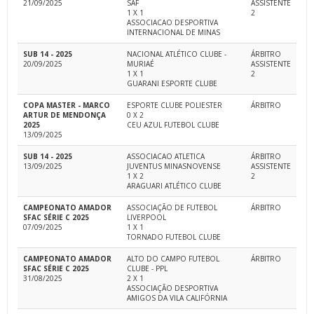
21/09/2025
SAF
ASSISTENTE
1 X 1
2
ASSOCIACAO DESPORTIVA
INTERNACIONAL DE MINAS
SUB 14 - 2025
NACIONAL ATLÉTICO CLUBE -
ÁRBITRO
20/09/2025
MURIAÉ
ASSISTENTE
1 X 1
2
GUARANI ESPORTE CLUBE
COPA MASTER - MARCO
ESPORTE CLUBE POLIESTER
ÁRBITRO
ARTUR DE MENDONÇA
0 X 2
2025
CEU AZUL FUTEBOL CLUBE
13/09/2025
SUB 14 - 2025
ASSOCIACAO ATLETICA
ÁRBITRO
13/09/2025
JUVENTUS MINASNOVENSE
ASSISTENTE
1 X 2
2
ARAGUARI ATLÉTICO CLUBE
CAMPEONATO AMADOR
ASSOCIAÇÃO DE FUTEBOL
ÁRBITRO
SFAC SÉRIE C 2025
LIVERPOOL
07/09/2025
1 X 1
TORNADO FUTEBOL CLUBE
CAMPEONATO AMADOR
ALTO DO CAMPO FUTEBOL
ÁRBITRO
SFAC SÉRIE C 2025
CLUBE - PPL
31/08/2025
2 X 1
ASSOCIAÇÃO DESPORTIVA
AMIGOS DA VILA CALIFÓRNIA