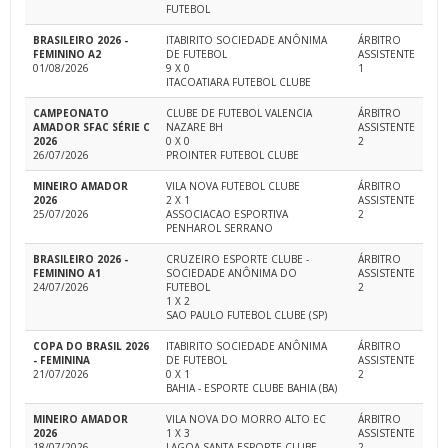
FUTEBOL
BRASILEIRO 2026 -
ITABIRITO SOCIEDADE ANÔNIMA
ÁRBITRO
FEMININO A2
DE FUTEBOL
ASSISTENTE
01/08/2026
9 X 0
1
ITACOATIARA FUTEBOL CLUBE
CAMPEONATO
CLUBE DE FUTEBOL VALENCIA
ÁRBITRO
AMADOR SFAC SÉRIE C
NAZARE BH
ASSISTENTE
2026
0 X 0
2
26/07/2026
PROINTER FUTEBOL CLUBE
MINEIRO AMADOR
VILA NOVA FUTEBOL CLUBE
ÁRBITRO
2026
2 X 1
ASSISTENTE
25/07/2026
ASSOCIACAO ESPORTIVA
2
PENHAROL SERRANO
BRASILEIRO 2026 -
CRUZEIRO ESPORTE CLUBE -
ÁRBITRO
FEMININO A1
SOCIEDADE ANÔNIMA DO
ASSISTENTE
24/07/2026
FUTEBOL
2
1 X 2
SAO PAULO FUTEBOL CLUBE (SP)
COPA DO BRASIL 2026
ITABIRITO SOCIEDADE ANÔNIMA
ÁRBITRO
- FEMININA
DE FUTEBOL
ASSISTENTE
21/07/2026
0 X 1
2
BAHIA - ESPORTE CLUBE BAHIA (BA)
MINEIRO AMADOR
VILA NOVA DO MORRO ALTO EC
ÁRBITRO
2026
1 X 3
ASSISTENTE
18/07/2026
LAGOA SANTA ESPORTE CLUBE
2