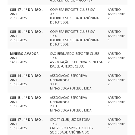
A.D. CENTRO OLIMPICO - SP
SUB 17 - 1ª DIVISÃO -
COIMBRA ESPORTE CLUBE SAF
ÁRBITRO
2026
0 X 2
ASSISTENTE
20/06/2026
ITABIRITO SOCIEDADE ANÔNIMA
2
DE FUTEBOL
SUB 15 - 1ª DIVISÃO -
COIMBRA ESPORTE CLUBE SAF
ÁRBITRO
2026
1 X 0
ASSISTENTE
20/06/2026
ITABIRITO SOCIEDADE ANÔNIMA
1
DE FUTEBOL
MINEIRO AMADOR
SAO BERNARDO ESPORTE CLUBE
ÁRBITRO
2026
1 X 0
ASSISTENTE
14/06/2026
ASSOCIAÇÃO ESPORTIVA PRINCESA
2
ISABEL FUTEBOL CLUBE
SUB 14 - 1ª DIVISÃO
ASSOCIACAO ESPORTIVA
ÁRBITRO
2026
UBERABINHA
ASSISTENTE
13/06/2026
0 X 0
2
MINAS BOCA FUTEBOL LTDA
SUB 13 - 1ª DIVISÃO
ASSOCIACAO ESPORTIVA
ÁRBITRO
2026
UBERABINHA
ASSISTENTE
13/06/2026
2 X 1
1
MINAS BOCA FUTEBOL LTDA
SUB 17 - 1ª DIVISÃO -
SPORT CLUB JUIZ DE FORA
ÁRBITRO
2026
1 X 4
ASSISTENTE
13/06/2026
CRUZEIRO ESPORTE CLUBE -
1
SOCIEDADE ANÔNIMA DO