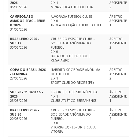
2026
2 X 1
ASSISTENTE
05/06/2026
MINAS BOCA FUTEBOL LTDA
2
CAMPEONATO
ALVORADA FUTEBOL CLUBE
ÁRBITRO
AMADOR SFAC - SÉRIE
0 X 0
ASSISTENTE
B 2026
TROPA DO LAJÃO FUTEBOL CLUBE
1
31/05/2026
BRASILEIRO 2026 -
CRUZEIRO ESPORTE CLUBE -
ÁRBITRO
SUB 17
SOCIEDADE ANÔNIMA DO
ASSISTENTE
30/05/2026
FUTEBOL
2
2 X 0
BOTAFOGO DE FUTEBOL E
REGATAS(RJ)
COPA DO BRASIL 2026
ITABIRITO SOCIEDADE ANÔNIMA
ÁRBITRO
- FEMININA
DE FUTEBOL
ASSISTENTE
27/05/2026
2 X 1
2
SPORT CLUB DO RECIFE (PE)
SUB 20 - 2ª Divisão -
ESPORTE CLUBE SIDERÚRGICA
ÁRBITRO
2026
1 X 1
ASSISTENTE
23/05/2026
CLUBE ATLÉTICO SERRANENSE
1
BRASILEIRO 2026 -
CRUZEIRO ESPORTE CLUBE -
ÁRBITRO
SUB 20
SOCIEDADE ANÔNIMA DO
ASSISTENTE
20/05/2026
FUTEBOL
2
0 X 0
VITORIA (BA) - ESPORTE CLUBE
VITORIA