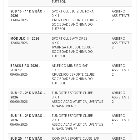
FUTEBOL
SUB 15 - 1ª DIVISÃO -
SPORT CLUB JUIZ DE FORA
ÁRBITRO
2026
0 X 1
ASSISTENTE
13/06/2026
CRUZEIRO ESPORTE CLUBE -
2
SOCIEDADE ANÔNIMA DO
FUTEBOL
MÓDULO II - 2026
SPORT CLUB AYMORES
ÁRBITRO
12/06/2026
4 X 0
ASSISTENTE
IPATINGA FUTEBOL CLUBE -
2
SOCIEDADE ANÔNIMA DO
FUTEBOL
BRASILEIRO 2026 -
ATLÉTICO MINEIRO SAF
ÁRBITRO
SUB 17
1 X 3
ASSISTENTE
09/06/2026
CRUZEIRO ESPORTE CLUBE -
2
SOCIEDADE ANÔNIMA DO
FUTEBOL
SUB 17 - 2ª DIVISÃO -
FUNORTE ESPORTE CLUBE
ÁRBITRO
2026
3 X 1
ASSISTENTE
06/06/2026
ASSOCIACAO ATLETICA JUVENTUS
2
MINASNOVENSE
SUB 15 - 2ª DIVISÃO -
FUNORTE ESPORTE CLUBE
ÁRBITRO
2026
2 X 1
ASSISTENTE
06/06/2026
ASSOCIACAO ATLETICA JUVENTUS
1
MINASNOVENSE
SUB 20 - 1ª DIVISÃO -
COIMBRA ESPORTE CLUBE SAF
ÁRBITRO