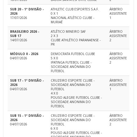
SUB 20 - 1ª DIVISÃO -
ATHLETIC CLUB ESPORTES S.A.F.
ÁRBITRO
2026
0 X 1
ASSISTENTE
17/07/2026
NACIONAL ATLÉTICO CLUBE -
1
MURIAÉ
BRASILEIRO 2026 -
ATLÉTICO MINEIRO SAF
ÁRBITRO
SUB 17
2 X 3
ASSISTENTE
14/07/2026
CLUBE ATHLÉTICO PARANAENSE -
2
PR
MÓDULO II - 2026
DEMOCRATA FUTEBOL CLUBE
ÁRBITRO
04/07/2026
5 X 0
ASSISTENTE
IPATINGA FUTEBOL CLUBE -
2
SOCIEDADE ANÔNIMA DO
FUTEBOL
SUB 17 - 1ª DIVISÃO -
CRUZEIRO ESPORTE CLUBE -
ÁRBITRO
2026
SOCIEDADE ANÔNIMA DO
ASSISTENTE
04/07/2026
FUTEBOL
1
4 X 0
POUSO ALEGRE FUTEBOL CLUBE -
SOCIEDADE ANONIMA DO
FUTEBOL
SUB 15 - 1ª DIVISÃO -
CRUZEIRO ESPORTE CLUBE -
ÁRBITRO
2026
SOCIEDADE ANÔNIMA DO
ASSISTENTE
04/07/2026
FUTEBOL
2
6 X 0
POUSO ALEGRE FUTEBOL CLUBE -