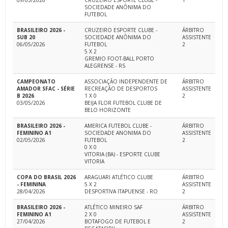
09/05/2026
CRUZEIRO ESPORTE CLUBE -
1
SOCIEDADE ANÔNIMA DO
FUTEBOL
BRASILEIRO 2026 -
CRUZEIRO ESPORTE CLUBE -
ÁRBITRO
SUB 20
SOCIEDADE ANÔNIMA DO
ASSISTENTE
06/05/2026
FUTEBOL
2
5 X 2
GREMIO FOOT-BALL PORTO
ALEGRENSE - RS
CAMPEONATO
ASSOCIAÇÃO INDEPENDENTE DE
ÁRBITRO
AMADOR SFAC - SÉRIE
RECREAÇÃO DE DESPORTOS
ASSISTENTE
B 2026
1 X 0
2
03/05/2026
BEIJA FLOR FUTEBOL CLUBE DE
BELO HORIZONTE
BRASILEIRO 2026 -
AMERICA FUTEBOL CLUBE -
ÁRBITRO
FEMININO A1
SOCIEDADE ANONIMA DO
ASSISTENTE
02/05/2026
FUTEBOL
2
0 X 0
VITORIA (BA) - ESPORTE CLUBE
VITORIA
COPA DO BRASIL 2026
ARAGUARI ATLÉTICO CLUBE
ÁRBITRO
- FEMININA
5 X 2
ASSISTENTE
28/04/2026
DESPORTIVA ITAPUENSE - RO
2
BRASILEIRO 2026 -
ATLÉTICO MINEIRO SAF
ÁRBITRO
FEMININO A1
2 X 0
ASSISTENTE
27/04/2026
BOTAFOGO DE FUTEBOL E
2