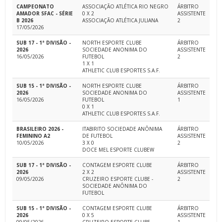
CAMPEONATO
ASSOCIAÇÃO ATLÉTICA RIO NEGRO
ÁRBITRO
AMADOR SFAC - SÉRIE
0 X 2
ASSISTENTE
B 2026
ASSOCIAÇÃO ATLÉTICA JULIANA
2
17/05/2026
SUB 17 - 1ª DIVISÃO -
NORTH ESPORTE CLUBE
ÁRBITRO
2026
SOCIEDADE ANONIMA DO
ASSISTENTE
16/05/2026
FUTEBOL
2
1 X 1
ATHLETIC CLUB ESPORTES S.A.F.
SUB 15 - 1ª DIVISÃO -
NORTH ESPORTE CLUBE
ÁRBITRO
2026
SOCIEDADE ANONIMA DO
ASSISTENTE
16/05/2026
FUTEBOL
1
0 X 1
ATHLETIC CLUB ESPORTES S.A.F.
BRASILEIRO 2026 -
ITABIRITO SOCIEDADE ANÔNIMA
ÁRBITRO
FEMININO A2
DE FUTEBOL
ASSISTENTE
10/05/2026
3 X 0
2
DOCE MEL ESPORTE CLUBEW
SUB 17 - 1ª DIVISÃO -
CONTAGEM ESPORTE CLUBE
ÁRBITRO
2026
2 X 2
ASSISTENTE
09/05/2026
CRUZEIRO ESPORTE CLUBE -
2
SOCIEDADE ANÔNIMA DO
FUTEBOL
SUB 15 - 1ª DIVISÃO -
CONTAGEM ESPORTE CLUBE
ÁRBITRO
2026
0 X 5
ASSISTENTE