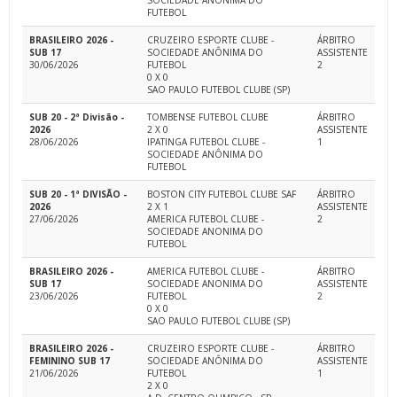
SOCIEDADE ANONIMA DO
FUTEBOL
BRASILEIRO 2026 -
CRUZEIRO ESPORTE CLUBE -
ÁRBITRO
SUB 17
SOCIEDADE ANÔNIMA DO
ASSISTENTE
30/06/2026
FUTEBOL
2
0 X 0
SAO PAULO FUTEBOL CLUBE (SP)
SUB 20 - 2ª Divisão -
TOMBENSE FUTEBOL CLUBE
ÁRBITRO
2026
2 X 0
ASSISTENTE
28/06/2026
IPATINGA FUTEBOL CLUBE -
1
SOCIEDADE ANÔNIMA DO
FUTEBOL
SUB 20 - 1ª DIVISÃO -
BOSTON CITY FUTEBOL CLUBE SAF
ÁRBITRO
2026
2 X 1
ASSISTENTE
27/06/2026
AMERICA FUTEBOL CLUBE -
2
SOCIEDADE ANONIMA DO
FUTEBOL
BRASILEIRO 2026 -
AMERICA FUTEBOL CLUBE -
ÁRBITRO
SUB 17
SOCIEDADE ANONIMA DO
ASSISTENTE
23/06/2026
FUTEBOL
2
0 X 0
SAO PAULO FUTEBOL CLUBE (SP)
BRASILEIRO 2026 -
CRUZEIRO ESPORTE CLUBE -
ÁRBITRO
FEMININO SUB 17
SOCIEDADE ANÔNIMA DO
ASSISTENTE
21/06/2026
FUTEBOL
1
2 X 0