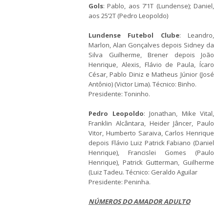
Gols
: Pablo, aos 7’1T (Lundense); Daniel,
aos 25’2T (Pedro Leopoldo)
Lundense Futebol Clube
: Leandro,
Marlon, Alan Gonçalves depois Sidney da
Silva Guilherme, Brener depois João
Henrique, Alexis, Flávio de Paula, Ícaro
César, Pablo Diniz e Matheus Júnior (José
Antônio) (Victor Lima). Técnico: Binho.
Presidente: Toninho.
Pedro Leopoldo
: Jonathan, Mike Vital,
Franklin Alcântara, Heider Jâncer, Paulo
Vitor, Humberto Saraiva, Carlos Henrique
depois Flávio Luiz Patrick Fabiano (Daniel
Henrique), Francislei Gomes (Paulo
Henrique), Patrick Gutterman, Guilherme
(Luiz Tadeu. Técnico: Geraldo Aguilar
Presidente: Peninha.
NÚMEROS DO AMADOR ADULTO